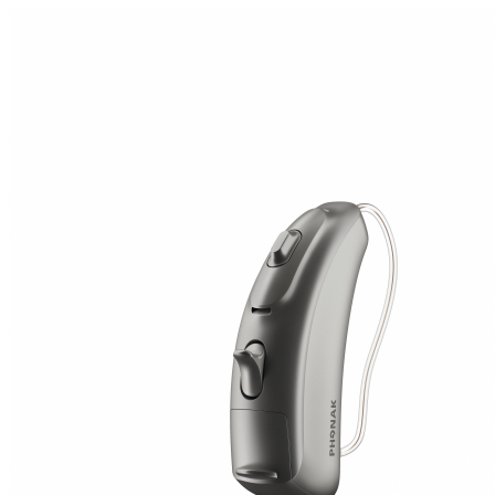
Zoeken
Snel zoeken
Signia hoortoestellen
Signia Pure BCT IX
Signia Silk IX
Widex
Allure AI
Audio Service R LI 7
Hoortoestelbatterijen
Widex filters
Filters
Domes
Onderhoudsartikelen
Signia Active Mini IX - Oplaadbaar
De Signia Active Mini IX is het nieuwste hoortoestel van Signia.
Bekijk