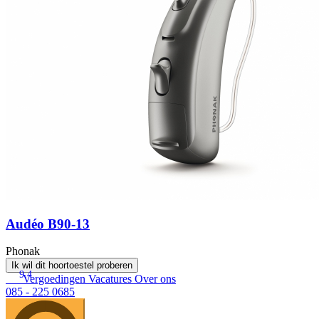
Audéo B90-13
Phonak
Ik wil dit hoortoestel proberen
9.4
Vergoedingen
Vacatures
Over ons
085 - 225 0685