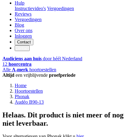
Hulp
Instructievideo's
Vergoedingen
Reviews
Vergoedingen
Blog
Over ons
Inloggen
Contact
Contact
Audiciens aan huis
door héél Nederland
12
hoorcentra
Alle
A-merk
hoortoestellen
Altijd
een vrijblijvende
proefperiode
Home
Hoortoestellen
Phonak
Audéo B90-13
Helaas. Dit product is niet meer of nog
niet leverbaar.
Voor alternatieven van Phonak klikt u
hier
.