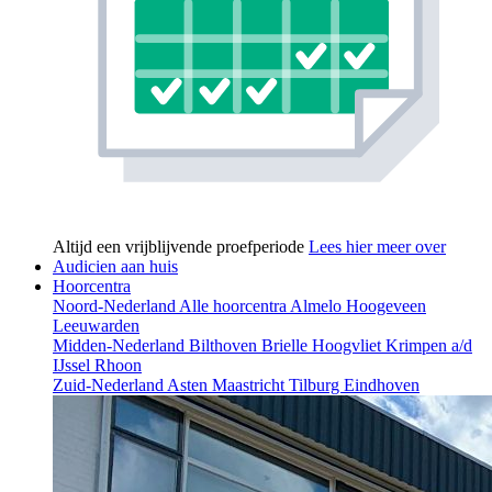
Altijd een vrijblijvende proefperiode
Lees hier meer over
Audicien aan huis
Hoorcentra
Noord-Nederland
Alle hoorcentra
Almelo
Hoogeveen
Leeuwarden
Midden-Nederland
Bilthoven
Brielle
Hoogvliet
Krimpen a/d
IJssel
Rhoon
Zuid-Nederland
Asten
Maastricht
Tilburg
Eindhoven