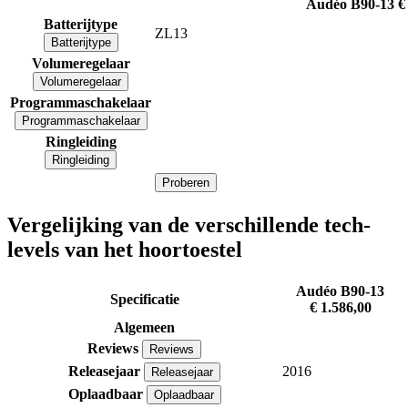
Audéo B90-13
€
Batterijtype
ZL13
Batterijtype
Volumeregelaar
Volumeregelaar
Programmaschakelaar
Programmaschakelaar
Ringleiding
Ringleiding
Proberen
Vergelijking van de verschillende tech-
levels van het hoortoestel
Audéo B90-13
Specificatie
€ 1.586,00
Algemeen
Reviews
Reviews
Releasejaar
2016
Releasejaar
Oplaadbaar
Oplaadbaar