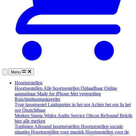
Menu
Hoortoestellen
Hoortoestellen
Alle hoortoestellen
Oplaadbaar
Online
aanpasbaar
Made for iPhone
Met vergoeding
Ruis/tinnitusmaskeerder
Type hoortoestel
Luidspreker in het oor
Achter het oor
In het
oor
Onzichtbaar
Merken
Signia
Widex
Audio Service
Oticon
ReSound
Bekijk
hier alle merken
Toplijsten
Allround hoortoestellen
Hoortoestellen sociale
situaties
Hoortoestellen voor muziek
Hoortoestellen voor de