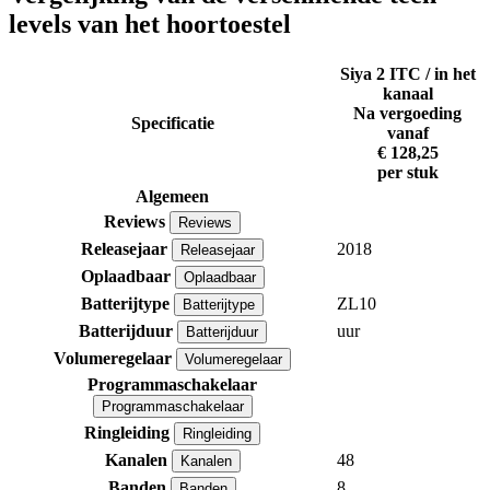
levels van het hoortoestel
Siya 2 ITC / in het
kanaal
Na vergoeding
Specificatie
vanaf
€ 128,25
per stuk
Algemeen
Reviews
Reviews
Releasejaar
2018
Releasejaar
Oplaadbaar
Oplaadbaar
Batterijtype
ZL10
Batterijtype
Batterijduur
uur
Batterijduur
Volumeregelaar
Volumeregelaar
Programmaschakelaar
Programmaschakelaar
Ringleiding
Ringleiding
Kanalen
48
Kanalen
Banden
8
Banden