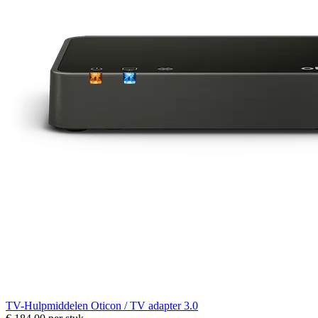
TV-Hulpmiddelen
Oticon / TV adapter 3.0