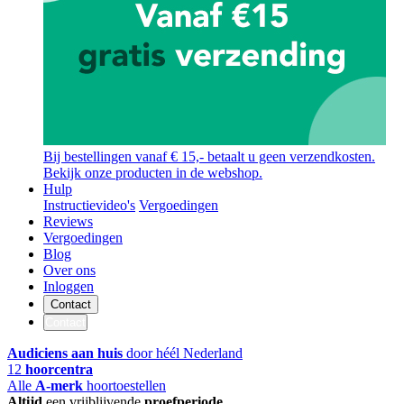
Bij bestellingen vanaf € 15,- betaalt u geen verzendkosten.
Bekijk onze producten in de webshop.
Hulp
Instructievideo's
Vergoedingen
Reviews
Vergoedingen
Blog
Over ons
Inloggen
Contact
Contact
Audiciens aan huis
door héél Nederland
12
hoorcentra
Alle
A-merk
hoortoestellen
Altijd
een vrijblijvende
proefperiode