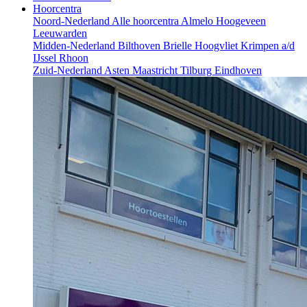
Hoorcentra
Noord-Nederland
Alle hoorcentra
Almelo
Hoogeveen
Leeuwarden
Midden-Nederland
Bilthoven
Brielle
Hoogvliet
Krimpen a/d
IJssel
Rhoon
Zuid-Nederland
Asten
Maastricht
Tilburg
Eindhoven