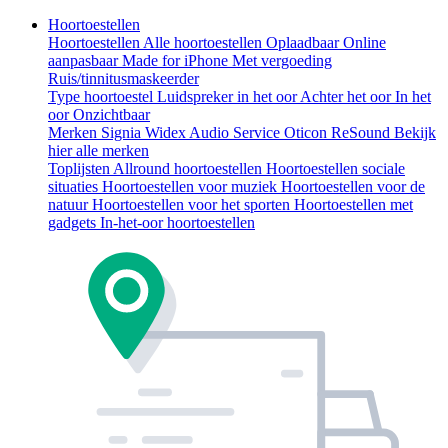
Hoortoestellen
Hoortoestellen
Alle hoortoestellen
Oplaadbaar
Online
aanpasbaar
Made for iPhone
Met vergoeding
Ruis/tinnitusmaskeerder
Type hoortoestel
Luidspreker in het oor
Achter het oor
In het
oor
Onzichtbaar
Merken
Signia
Widex
Audio Service
Oticon
ReSound
Bekijk
hier alle merken
Toplijsten
Allround hoortoestellen
Hoortoestellen sociale
situaties
Hoortoestellen voor muziek
Hoortoestellen voor de
natuur
Hoortoestellen voor het sporten
Hoortoestellen met
gadgets
In-het-oor hoortoestellen