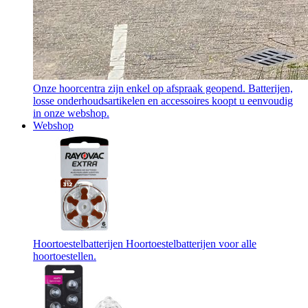
Onze hoorcentra zijn enkel op afspraak geopend. Batterijen,
losse onderhoudsartikelen en accessoires koopt u eenvoudig
in onze webshop.
Webshop
Hoortoestelbatterijen
Hoortoestelbatterijen voor alle
hoortoestellen.