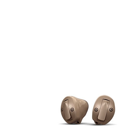
Zoeken
Snel zoeken
Signia hoortoestellen
Signia Pure BCT IX
Signia Silk IX
Widex
Allure AI
Audio Service R LI 7
Hoortoestelbatterijen
Widex filters
Filters
Domes
Onderhoudsartikelen
Signia Active Mini IX - Oplaadbaar
De Signia Active Mini IX is het nieuwste hoortoestel van Signia.
Bekijk