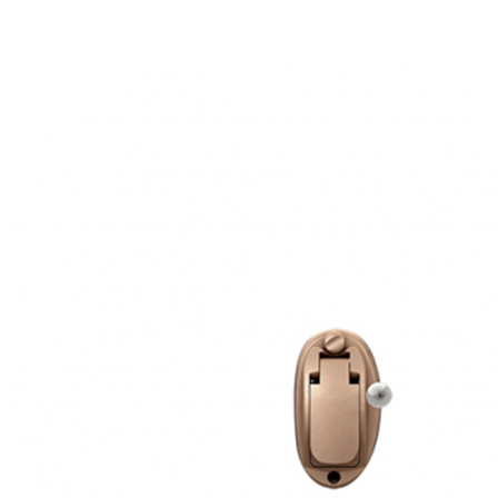
Zoeken
Snel zoeken
Signia hoortoestellen
Signia Pure BCT IX
Signia Silk IX
Widex
Allure AI
Audio Service R LI 7
Hoortoestelbatterijen
Widex filters
Filters
Domes
Onderhoudsartikelen
Signia Active Mini IX - Oplaadbaar
De Signia Active Mini IX is het nieuwste hoortoestel van Signia.
Bekijk