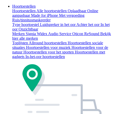
Hoortoestellen
Hoortoestellen
Alle hoortoestellen
Oplaadbaar
Online
aanpasbaar
Made for iPhone
Met vergoeding
Ruis/tinnitusmaskeerder
Type hoortoestel
Luidspreker in het oor
Achter het oor
In het
oor
Onzichtbaar
Merken
Signia
Widex
Audio Service
Oticon
ReSound
Bekijk
hier alle merken
Toplijsten
Allround hoortoestellen
Hoortoestellen sociale
situaties
Hoortoestellen voor muziek
Hoortoestellen voor de
natuur
Hoortoestellen voor het sporten
Hoortoestellen met
gadgets
In-het-oor hoortoestellen