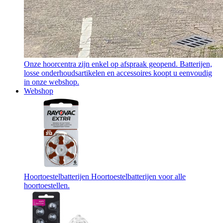
Onze hoorcentra zijn enkel op afspraak geopend. Batterijen,
losse onderhoudsartikelen en accessoires koopt u eenvoudig
in onze webshop.
Webshop
Hoortoestelbatterijen
Hoortoestelbatterijen voor alle
hoortoestellen.