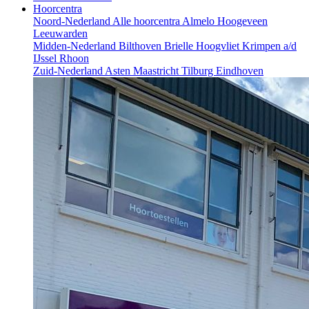
Hoorcentra
Noord-Nederland
Alle hoorcentra
Almelo
Hoogeveen
Leeuwarden
Midden-Nederland
Bilthoven
Brielle
Hoogvliet
Krimpen a/d
IJssel
Rhoon
Zuid-Nederland
Asten
Maastricht
Tilburg
Eindhoven