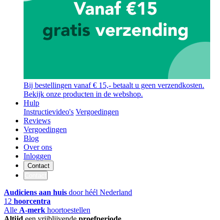
Bij bestellingen vanaf € 15,- betaalt u geen verzendkosten.
Bekijk onze producten in de webshop.
Hulp
Instructievideo's
Vergoedingen
Reviews
Vergoedingen
Blog
Over ons
Inloggen
Contact
Contact
Audiciens aan huis
door héél Nederland
12
hoorcentra
Alle
A-merk
hoortoestellen
Altijd
een vrijblijvende
proefperiode