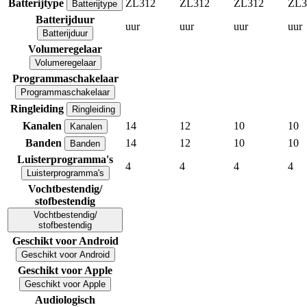
Batterijtype
ZL312
ZL312
ZL312
ZL3
Batterijtype
Batterijduur
uur
uur
uur
uur
Batterijduur
Volumeregelaar
Volumeregelaar
Programmaschakelaar
Programmaschakelaar
Ringleiding
Ringleiding
Kanalen
14
12
10
10
Kanalen
Banden
14
12
10
10
Banden
Luisterprogramma's
4
4
4
4
Luisterprogramma's
Vochtbestendig/
stofbestendig
Vochtbestendig/
stofbestendig
Geschikt voor Android
Geschikt voor Android
Geschikt voor Apple
Geschikt voor Apple
Audiologisch