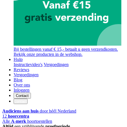
Bij bestellingen vanaf € 15,- betaalt u geen verzendkosten.
Bekijk onze producten in de webshop.
Hulp
Instructievideo's
Vergoedingen
Reviews
Vergoedingen
Blog
Over ons
Inloggen
Contact
Contact
Audiciens aan huis
door héél Nederland
12
hoorcentra
Alle
A-merk
hoortoestellen
Altijd
een vrijblijvende
proefperiode