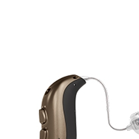
Zoeken
Snel zoeken
Signia hoortoestellen
Signia Pure BCT IX
Signia Silk IX
Widex
Allure AI
Audio Service R LI 7
Hoortoestelbatterijen
Widex filters
Filters
Domes
Onderhoudsartikelen
Signia Active Mini IX - Oplaadbaar
De Signia Active Mini IX is het nieuwste hoortoestel van Signia.
Bekijk