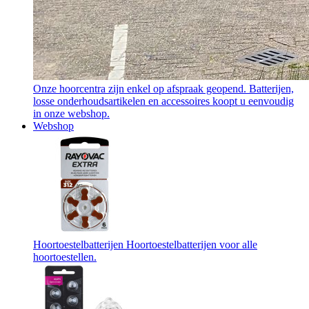
Onze hoorcentra zijn enkel op afspraak geopend. Batterijen,
losse onderhoudsartikelen en accessoires koopt u eenvoudig
in onze webshop.
Webshop
Hoortoestelbatterijen
Hoortoestelbatterijen voor alle
hoortoestellen.