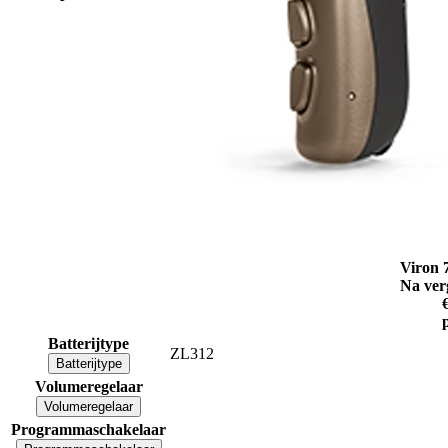
Viron 
Na ver
Batterijtype
ZL312
Batterijtype
Volumeregelaar
Volumeregelaar
Programmaschakelaar