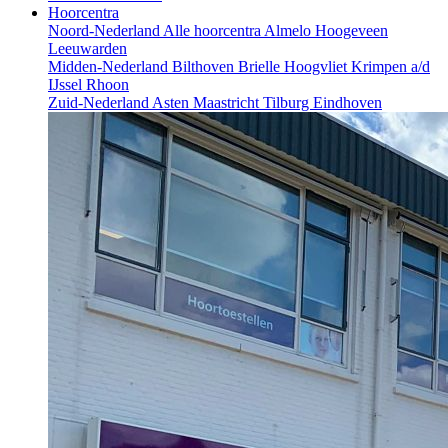
Hoorcentra
Noord-Nederland
Alle hoorcentra
Almelo
Hoogeveen
Leeuwarden
Midden-Nederland
Bilthoven
Brielle
Hoogvliet
Krimpen a/d
IJssel
Rhoon
Zuid-Nederland
Asten
Maastricht
Tilburg
Eindhoven