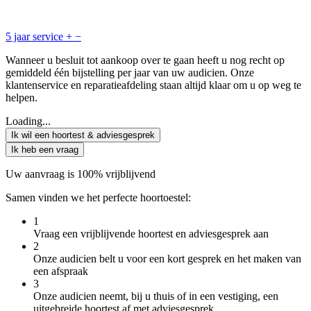
5 jaar service
+
−
Wanneer u besluit tot aankoop over te gaan heeft u nog recht op
gemiddeld één bijstelling per jaar van uw audicien. Onze
klantenservice en reparatieafdeling staan altijd klaar om u op weg te
helpen.
Loading...
Ik wil een hoortest & adviesgesprek
Ik heb een vraag
Uw aanvraag is 100% vrijblijvend
Samen vinden we het perfecte hoortoestel:
1
Vraag een vrijblijvende hoortest en adviesgesprek aan
2
Onze audicien belt u voor een kort gesprek en het maken van
een afspraak
3
Onze audicien neemt, bij u thuis of in een vestiging, een
uitgebreide hoortest af met adviesgesprek