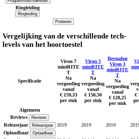
Programmaschakelaar
Ringleiding
Ringleiding
Proberen
Vergelijking van de verschillende tech-
levels van het hoortoestel
Bernafon
Viron 7
Viron 5
Vi
Viron 3
miniRITE
miniRITE
mi
miniRITE
T
T
T
Na
Na
Specificatie
Na
vergoeding
vergoeding
ver
vergoeding
vanaf
vanaf
v
vanaf
€ 159,33
€ 150,50
€ 
€ 128,25
per stuk
per stuk
pe
per stuk
Algemeen
Reviews
Reviews
Releasejaar
2019
2019
2019
201
Releasejaar
Oplaadbaar
Oplaadbaar