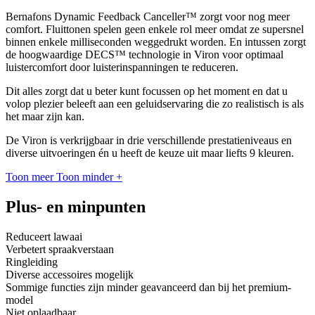
Bernafons Dynamic Feedback Canceller™ zorgt voor nog meer
comfort. Fluittonen spelen geen enkele rol meer omdat ze supersnel
binnen enkele milliseconden weggedrukt worden. En intussen zorgt
de hoogwaardige DECS™ technologie in Viron voor optimaal
luistercomfort door luisterinspanningen te reduceren.
Dit alles zorgt dat u beter kunt focussen op het moment en dat u
volop plezier beleeft aan een geluidservaring die zo realistisch is als
het maar zijn kan.
De Viron is verkrijgbaar in drie verschillende prestatieniveaus en
diverse uitvoeringen én u heeft de keuze uit maar liefts 9 kleuren.
Toon meer
Toon minder
+
Plus- en minpunten
Reduceert lawaai
Verbetert spraakverstaan
Ringleiding
Diverse accessoires mogelijk
Sommige functies zijn minder geavanceerd dan bij het premium-
model
Niet oplaadbaar