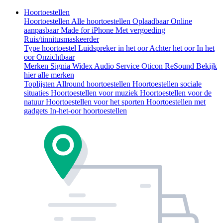
Hoortoestellen
Hoortoestellen
Alle hoortoestellen
Oplaadbaar
Online
aanpasbaar
Made for iPhone
Met vergoeding
Ruis/tinnitusmaskeerder
Type hoortoestel
Luidspreker in het oor
Achter het oor
In het
oor
Onzichtbaar
Merken
Signia
Widex
Audio Service
Oticon
ReSound
Bekijk
hier alle merken
Toplijsten
Allround hoortoestellen
Hoortoestellen sociale
situaties
Hoortoestellen voor muziek
Hoortoestellen voor de
natuur
Hoortoestellen voor het sporten
Hoortoestellen met
gadgets
In-het-oor hoortoestellen