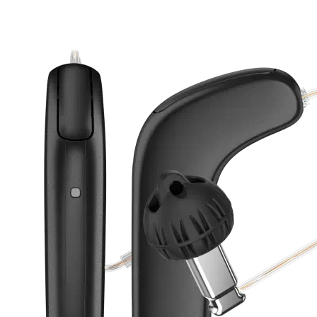
Zoeken
Snel zoeken
Signia hoortoestellen
Signia Pure BCT IX
Signia Silk IX
Widex Allu
Hoortoestelbatterijen
Widex filters
Filters
Domes
Onderhoudsartikele
Signia Active Mini IX - Oplaadbaar
De Signia Active Mini IX is het nieuwste hoortoestel van Signia.
Bekijk