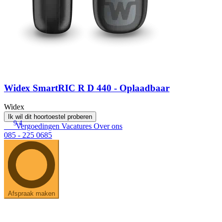
Widex SmartRIC R D 440 - Oplaadbaar
Widex
Ik wil dit hoortoestel proberen
9.4
Vergoedingen
Vacatures
Over ons
085 - 225 0685
Afspraak maken