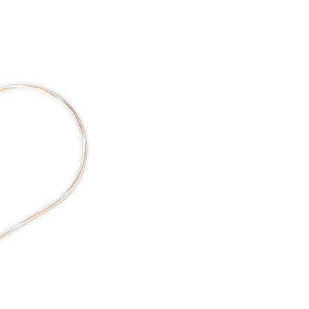
re AI
Audio Service R LI 7
n