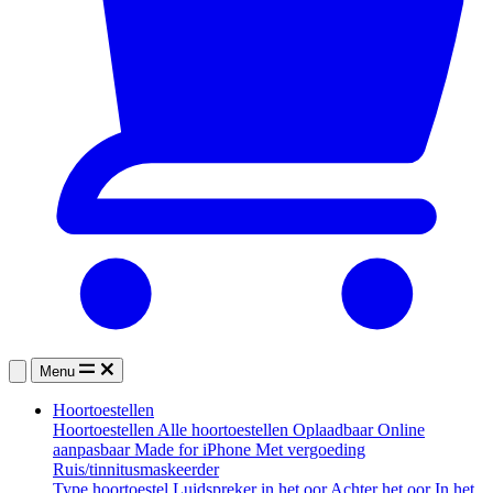
Menu
Hoortoestellen
Hoortoestellen
Alle hoortoestellen
Oplaadbaar
Online
aanpasbaar
Made for iPhone
Met vergoeding
Ruis/tinnitusmaskeerder
Type hoortoestel
Luidspreker in het oor
Achter het oor
In het