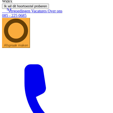
Widex
Ik wil dit hoortoestel proberen
9.4
Vergoedingen
Vacatures
Over ons
085 - 225 0685
Afspraak maken