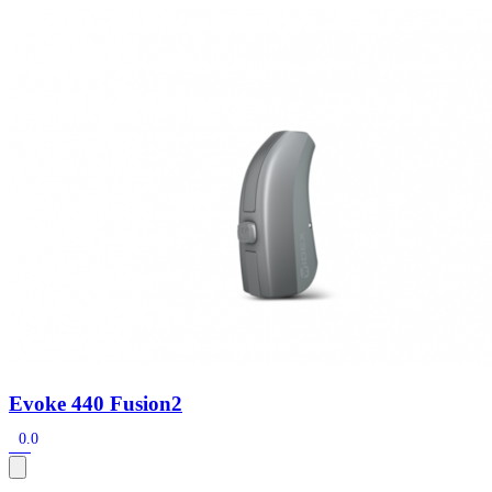
Zoeken
Snel zoeken
Signia hoortoestellen
Signia Pure BCT IX
Signia Silk IX
Widex
Allure AI
Audio Service R LI 7
Hoortoestelbatterijen
Widex filters
Filters
Domes
Onderhoudsartikelen
Signia Active Mini IX - Oplaadbaar
De Signia Active Mini IX is het nieuwste hoortoestel van Signia.
Bekijk
Evoke 440 Fusion2
0.0