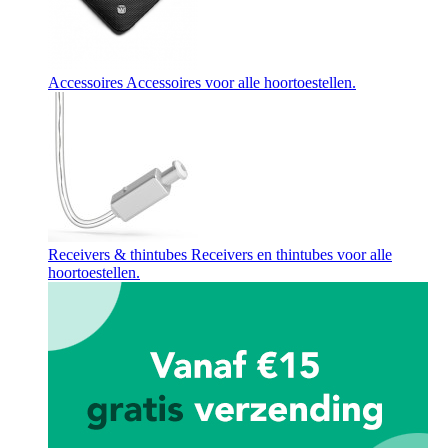
Accessoires
Accessoires voor alle hoortoestellen.
Receivers & thintubes
Receivers en thintubes voor alle
hoortoestellen.