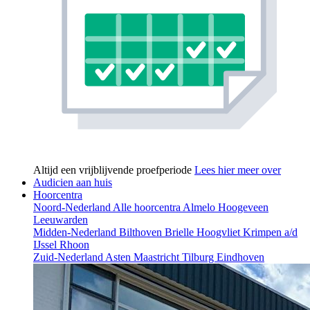
Altijd een vrijblijvende proefperiode
Lees hier meer over
Audicien aan huis
Hoorcentra
Noord-Nederland
Alle hoorcentra
Almelo
Hoogeveen
Leeuwarden
Midden-Nederland
Bilthoven
Brielle
Hoogvliet
Krimpen a/d
IJssel
Rhoon
Zuid-Nederland
Asten
Maastricht
Tilburg
Eindhoven