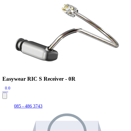
Zoeken
Snel zoeken
Signia hoortoestellen
Signia Pure BCT IX
Signia Silk IX
Widex
Allure AI
Audio Service R LI 7
Hoortoestelbatterijen
Widex filters
Filters
Domes
Onderhoudsartikelen
Signia Active Mini IX - Oplaadbaar
De Signia Active Mini IX is het nieuwste hoortoestel van Signia.
Bekijk
Easywear RIC S Receiver - 0R
0.0
085 - 486 3743