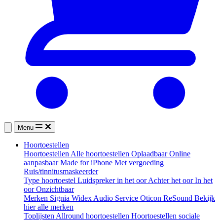
Menu
Hoortoestellen
Hoortoestellen
Alle hoortoestellen
Oplaadbaar
Online
aanpasbaar
Made for iPhone
Met vergoeding
Ruis/tinnitusmaskeerder
Type hoortoestel
Luidspreker in het oor
Achter het oor
In het
oor
Onzichtbaar
Merken
Signia
Widex
Audio Service
Oticon
ReSound
Bekijk
hier alle merken
Toplijsten
Allround hoortoestellen
Hoortoestellen sociale