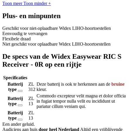
Toon meer
Toon minder
+
Plus- en minpunten
Geschikt voor niet-oplaadbare Widex LIHO-hoortoestellen
Eenvoudig te vervangen
Flexibele draad
Niet geschikt voor oplaadbare Widex LIHO-hoortoestellen
De specs van de Widex Easywear RIC S
Receiver - 0R op een rijtje
Specificaties
Batterij
ZL
Deze batterij is ook te herkennen aan de
bruine
type
312
kleur.
Commodo excepteur velit magna et dolor officia
Batterij
ZL
in fugiat tempor nulla velit eu incididunt ut
type
13
pariatur cillum veniam qui.
Batterij
ZL
type
13
Een ander geluid
.
Audiciens aan huis
door heel Nederland
Altijd een vrijblijvende