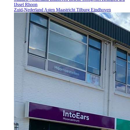
IJssel
Rhoon
Zuid-Nederland
Asten
Maastricht
Tilburg
Eindhoven