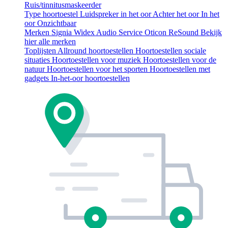
Ruis/tinnitusmaskeerder
Type hoortoestel
Luidspreker in het oor
Achter het oor
In het
oor
Onzichtbaar
Merken
Signia
Widex
Audio Service
Oticon
ReSound
Bekijk
hier alle merken
Toplijsten
Allround hoortoestellen
Hoortoestellen sociale
situaties
Hoortoestellen voor muziek
Hoortoestellen voor de
natuur
Hoortoestellen voor het sporten
Hoortoestellen met
gadgets
In-het-oor hoortoestellen