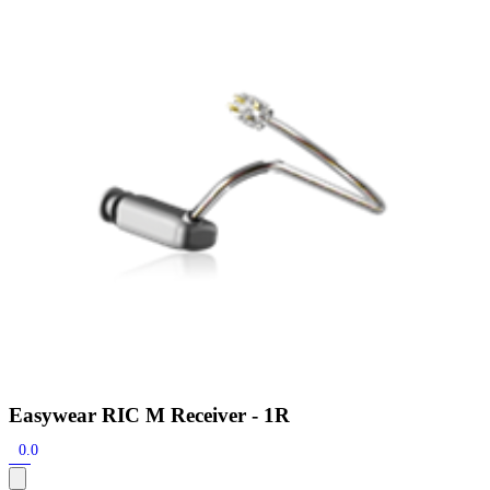
Zoeken
Snel zoeken
Signia hoortoestellen
Signia Pure BCT IX
Signia Silk IX
Widex
Allure AI
Audio Service R LI 7
Hoortoestelbatterijen
Widex filters
Filters
Domes
Onderhoudsartikelen
Signia Active Mini IX - Oplaadbaar
De Signia Active Mini IX is het nieuwste hoortoestel van Signia.
Bekijk
Easywear RIC M Receiver - 1R
0.0