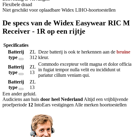
Flexibele draad
Niet geschikt voor oplaadbare Widex LIHO-hoortoestellen
De specs van de Widex Easywear RIC M
Receiver - 1R op een rijtje
Specificaties
Batterij
ZL
Deze batterij is ook te herkennen aan de
bruine
type
312
kleur.
Commodo excepteur velit magna et dolor officia
Batterij
ZL
in fugiat tempor nulla velit eu incididunt ut
type
13
pariatur cillum veniam qui.
Batterij
ZL
type
13
Een ander geluid
.
Audiciens aan huis
door heel Nederland
Altijd een vrijblijvende
proefperiode
12
IntoEars vestigingen
Alle merken hoortoestellen