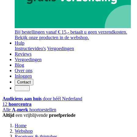
Bij bestellingen vanaf € 15,- betaalt u geen verzendkosten.
Bekijk onze producten in de webshop.
Hulp
Instructievideo's
Vergoedingen
Reviews
Vergoedingen
Blog
Over ons
Inloggen
Contact
Contact
Audiciens aan huis
door héél Nederland
12
hoorcentra
Alle
A-merk
hoortoestellen
Altijd
een vrijblijvende
proefperiode
Home
Webshop
Receivers & thintubes