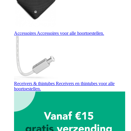
Accessoires
Accessoires voor alle hoortoestellen.
Receivers & thintubes
Receivers en thintubes voor alle
hoortoestellen.