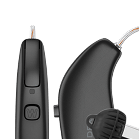
Zoeken
Snel zoeken
Signia hoortoestellen
Signia Pure BCT IX
Signia Silk IX
Widex
Allure AI
Audio Service R LI 7
Hoortoestelbatterijen
Widex filters
Filters
Domes
Onderhoudsartikelen
Signia Active Mini IX - Oplaadbaar
De Signia Active Mini IX is het nieuwste hoortoestel van Signia.
Bekijk