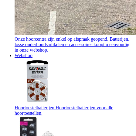
Onze hoorcentra zijn enkel op afspraak geopend. Batterijen,
losse onderhoudsartikelen en accessoires koopt u eenvoudig
in onze webshop.
Webshop
Hoortoestelbatterijen
Hoortoestelbatterijen voor alle
hoortoestellen.