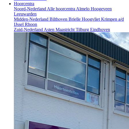
Hoorcentra
Noord-Nederland
Alle hoorcentra
Almelo
Hoogeveen
Leeuwarden
Midden-Nederland
Bilthoven
Brielle
Hoogvliet
Krimpen a/d
IJssel
Rhoon
Zuid-Nederland
Asten
Maastricht
Tilburg
Eindhoven