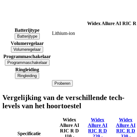
Widex Allure AI RIC R
Batterijtype
Lithium-ion
Batterijtype
Volumeregelaar
Volumeregelaar
Programmaschakelaar
Programmaschakelaar
Ringleiding
Ringleiding
Proberen
Vergelijking van de verschillende tech-
levels van het hoortoestel
Widex
Widex
Widex
Allure AI
Allure AI
Allure AI
RIC R D
RIC R D
RIC R D
Specificatie
110 -
220 -
330 -