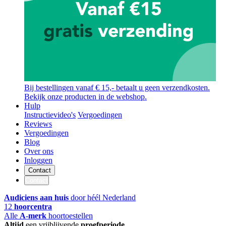
Bij bestellingen vanaf € 15,- betaalt u geen verzendkosten.
Bekijk onze producten in de webshop.
Hulp
Instructievideo's
Vergoedingen
Reviews
Vergoedingen
Blog
Over ons
Inloggen
Contact
Contact
Audiciens aan huis
door héél Nederland
12
hoorcentra
Alle
A-merk
hoortoestellen
Altijd
een vrijblijvende
proefperiode