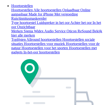
Hoortoestellen
Hoortoestellen
Alle hoortoestellen
Oplaadbaar
Online
aanpasbaar
Made for iPhone
Met vergoeding
Ruis/tinnitusmaskeerder
Type hoortoestel
Luidspreker in het oor
Achter het oor
In het
oor
Onzichtbaar
Merken
Signia
Widex
Audio Service
Oticon
ReSound
Bekijk
hier alle merken
Toplijsten
Allround hoortoestellen
Hoortoestellen sociale
situaties
Hoortoestellen voor muziek
Hoortoestellen voor de
natuur
Hoortoestellen voor het sporten
Hoortoestellen met
gadgets
In-het-oor hoortoestellen