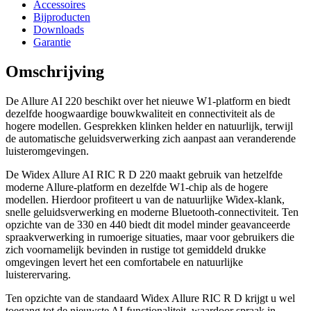
Accessoires
Bijproducten
Downloads
Garantie
Omschrijving
De Allure AI 220 beschikt over het nieuwe W1-platform en biedt
dezelfde hoogwaardige bouwkwaliteit en connectiviteit als de
hogere modellen. Gesprekken klinken helder en natuurlijk, terwijl
de automatische geluidsverwerking zich aanpast aan veranderende
luisteromgevingen.
De Widex Allure AI RIC R D 220 maakt gebruik van hetzelfde
moderne Allure-platform en dezelfde W1-chip als de hogere
modellen. Hierdoor profiteert u van de natuurlijke Widex-klank,
snelle geluidsverwerking en moderne Bluetooth-connectiviteit. Ten
opzichte van de 330 en 440 biedt dit model minder geavanceerde
spraakverwerking in rumoerige situaties, maar voor gebruikers die
zich voornamelijk bevinden in rustige tot gemiddeld drukke
omgevingen levert het een comfortabele en natuurlijke
luisterervaring.
Ten opzichte van de standaard Widex Allure RIC R D krijgt u wel
toegang tot de nieuwste AI-functionaliteit, waardoor spraak in