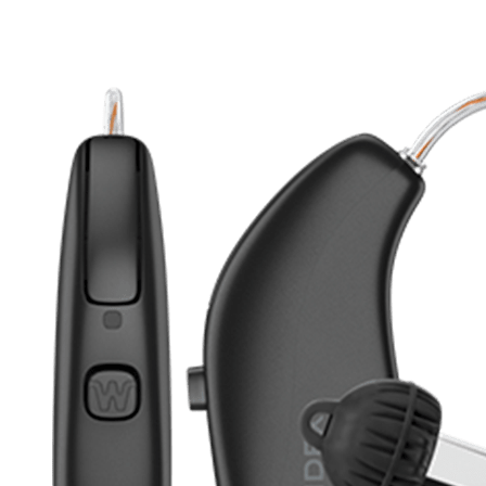
Zoeken
Snel zoeken
Signia hoortoestellen
Signia Pure BCT IX
Signia Silk IX
Widex
Allure AI
Audio Service R LI 7
Hoortoestelbatterijen
Widex filters
Filters
Domes
Onderhoudsartikelen
Signia Active Mini IX - Oplaadbaar
De Signia Active Mini IX is het nieuwste hoortoestel van Signia.
Bekijk