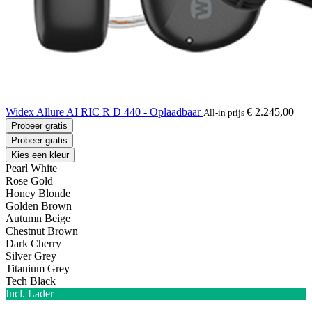
Widex Allure AI RIC R D 440 - Oplaadbaar
€ 2.245,00
All-in prijs
Probeer gratis
Probeer gratis
Kies een kleur
Pearl White
Rose Gold
Honey Blonde
Golden Brown
Autumn Beige
Chestnut Brown
Dark Cherry
Silver Grey
Titanium Grey
Tech Black
Incl. Lader