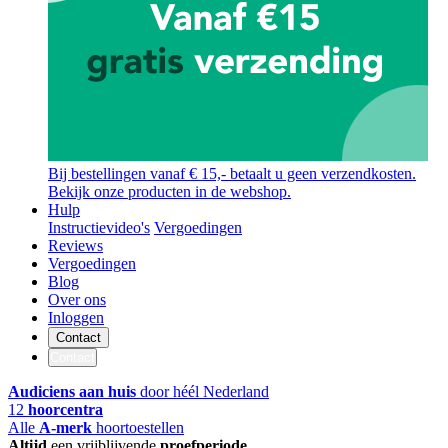
Bij bestellingen vanaf € 15,- betaalt u geen verzendkosten.
Bekijk onze producten in de webshop.
Hulp
Instructievideo's
Vergoedingen
Reviews
Vergoedingen
Blog
Over ons
Inloggen
Contact
Contact
Audiciens aan huis
door héél Nederland
12
hoorcentra
Alle
A-merk
hoortoestellen
Altijd
een vrijblijvende
proefperiode