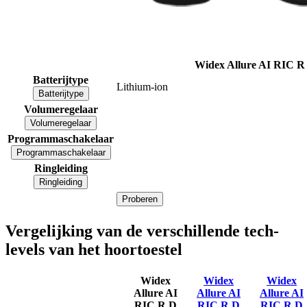
Widex Allure AI RIC R
Batterijtype
Lithium-ion
Batterijtype
Volumeregelaar
Volumeregelaar
Programmaschakelaar
Programmaschakelaar
Ringleiding
Ringleiding
Proberen
Vergelijking van de verschillende tech-
levels van het hoortoestel
Widex
Widex
Widex
Allure AI
Allure AI
Allure AI
RIC R D
RIC R D
RIC R D