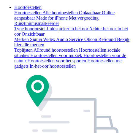
Hoortoestellen
Hoortoestellen
Alle hoortoestellen
Oplaadbaar
Online
aanpasbaar
Made for iPhone
Met vergoeding
Ruis/tinnitusmaskeerder
Type hoortoestel
Luidspreker in het oor
Achter het oor
In het
oor
Onzichtbaar
Merken
Signia
Widex
Audio Service
Oticon
ReSound
Bekijk
hier alle merken
Toplijsten
Allround hoortoestellen
Hoortoestellen sociale
situaties
Hoortoestellen voor muziek
Hoortoestellen voor de
natuur
Hoortoestellen voor het sporten
Hoortoestellen met
gadgets
In-het-oor hoortoestellen