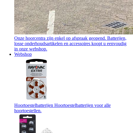
Onze hoorcentra zijn enkel op afspraak geopend. Batterijen,
losse onderhoudsartikelen en accessoires koopt u eenvoudig
in onze webshop.
Webshop
Hoortoestelbatterijen
Hoortoestelbatterijen voor alle
hoortoestellen.