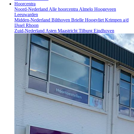
Hoorcentra
Noord-Nederland
Alle hoorcentra
Almelo
Hoogeveen
Leeuwarden
Midden-Nederland
Bilthoven
Brielle
Hoogvliet
Krimpen a/d
IJssel
Rhoon
Zuid-Nederland
Asten
Maastricht
Tilburg
Eindhoven