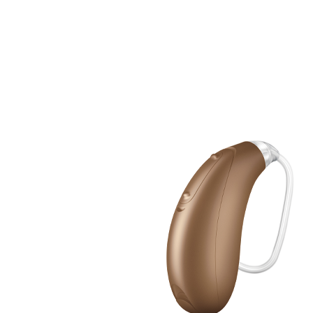
Zoeken
Snel zoeken
Signia hoortoestellen
Signia Pure BCT IX
Signia Silk IX
Widex
Allure AI
Audio Service R LI 7
Hoortoestelbatterijen
Widex filters
Filters
Domes
Onderhoudsartikelen
Signia Active Mini IX - Oplaadbaar
De Signia Active Mini IX is het nieuwste hoortoestel van Signia.
Bekijk