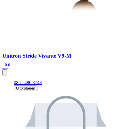
Unitron Stride Vivante V9-M
0.0
085 - 486 3743
Uitproberen