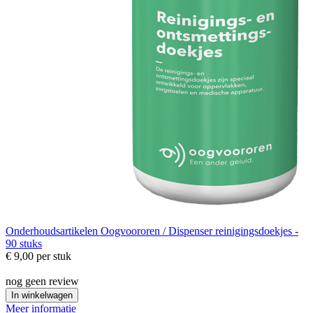
Onderhoudsartikelen
Oogvoororen / Dispenser reinigingsdoekjes -
90 stuks
€ 9,00
per stuk
nog geen review
In winkelwagen
Meer informatie