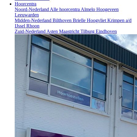
Hoorcentra
Noord-Nederland
Alle hoorcentra
Almelo
Hoogeveen
Leeuwarden
Midden-Nederland
Bilthoven
Brielle
Hoogvliet
Krimpen a/d
IJssel
Rhoon
Zuid-Nederland
Asten
Maastricht
Tilburg
Eindhoven