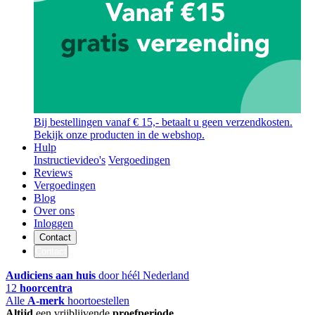
Bij bestellingen vanaf € 15,- betaalt u geen verzendkosten.
Bekijk onze producten in de webshop.
Hulp
Instructievideo's
Vergoedingen
Reviews
Vergoedingen
Blog
Over ons
Inloggen
Contact
Contact
Audiciens aan huis
door héél Nederland
12
hoorcentra
Alle
A-merk
hoortoestellen
Altijd
een vrijblijvende
proefperiode