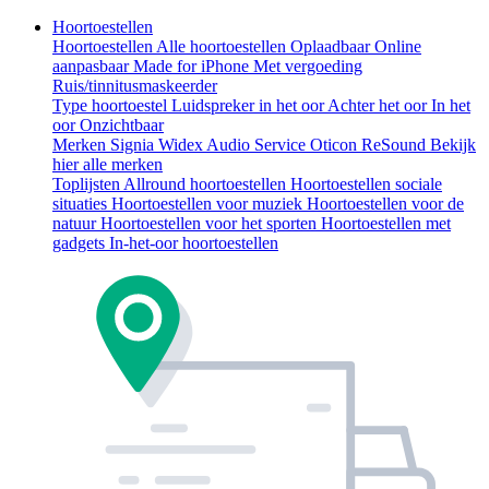
Hoortoestellen
Hoortoestellen
Alle hoortoestellen
Oplaadbaar
Online
aanpasbaar
Made for iPhone
Met vergoeding
Ruis/tinnitusmaskeerder
Type hoortoestel
Luidspreker in het oor
Achter het oor
In het
oor
Onzichtbaar
Merken
Signia
Widex
Audio Service
Oticon
ReSound
Bekijk
hier alle merken
Toplijsten
Allround hoortoestellen
Hoortoestellen sociale
situaties
Hoortoestellen voor muziek
Hoortoestellen voor de
natuur
Hoortoestellen voor het sporten
Hoortoestellen met
gadgets
In-het-oor hoortoestellen