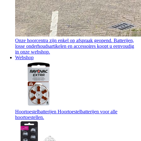
Onze hoorcentra zijn enkel op afspraak geopend. Batterijen,
losse onderhoudsartikelen en accessoires koopt u eenvoudig
in onze webshop.
Webshop
Hoortoestelbatterijen
Hoortoestelbatterijen voor alle
hoortoestellen.