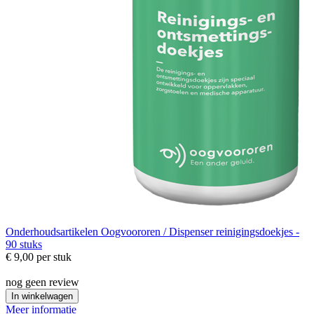
Onderhoudsartikelen
Oogvoororen / Dispenser reinigingsdoekjes -
90 stuks
€ 9,00
per stuk
nog geen review
In winkelwagen
Meer informatie