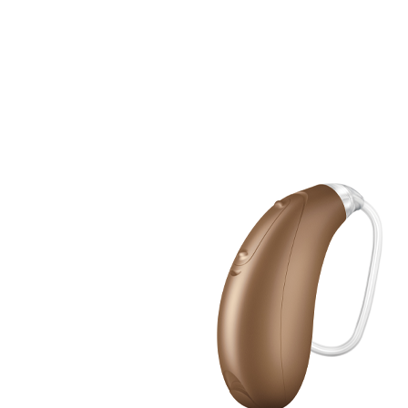
Zoeken
Snel zoeken
Signia hoortoestellen
Signia Pure BCT IX
Signia Silk IX
Widex
Allure AI
Audio Service R LI 7
Hoortoestelbatterijen
Widex filters
Filters
Domes
Onderhoudsartikelen
Signia Active Mini IX - Oplaadbaar
De Signia Active Mini IX is het nieuwste hoortoestel van Signia.
Bekijk