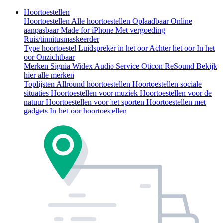
Hoortoestellen
Hoortoestellen
Alle hoortoestellen
Oplaadbaar
Online
aanpasbaar
Made for iPhone
Met vergoeding
Ruis/tinnitusmaskeerder
Type hoortoestel
Luidspreker in het oor
Achter het oor
In het
oor
Onzichtbaar
Merken
Signia
Widex
Audio Service
Oticon
ReSound
Bekijk
hier alle merken
Toplijsten
Allround hoortoestellen
Hoortoestellen sociale
situaties
Hoortoestellen voor muziek
Hoortoestellen voor de
natuur
Hoortoestellen voor het sporten
Hoortoestellen met
gadgets
In-het-oor hoortoestellen