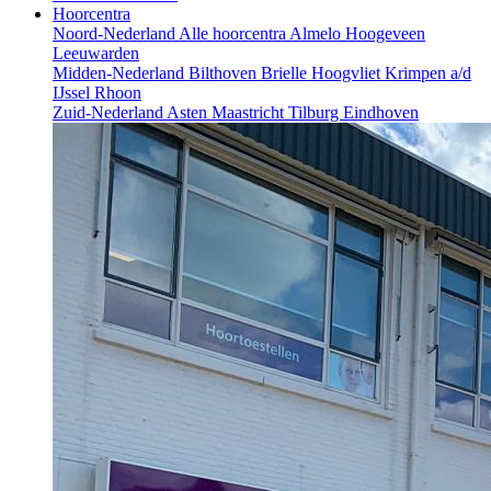
Hoorcentra
Noord-Nederland
Alle hoorcentra
Almelo
Hoogeveen
Leeuwarden
Midden-Nederland
Bilthoven
Brielle
Hoogvliet
Krimpen a/d
IJssel
Rhoon
Zuid-Nederland
Asten
Maastricht
Tilburg
Eindhoven