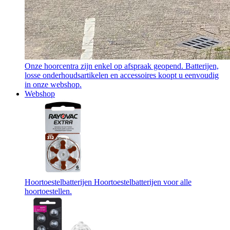
Onze hoorcentra zijn enkel op afspraak geopend. Batterijen,
losse onderhoudsartikelen en accessoires koopt u eenvoudig
in onze webshop.
Webshop
Hoortoestelbatterijen
Hoortoestelbatterijen voor alle
hoortoestellen.