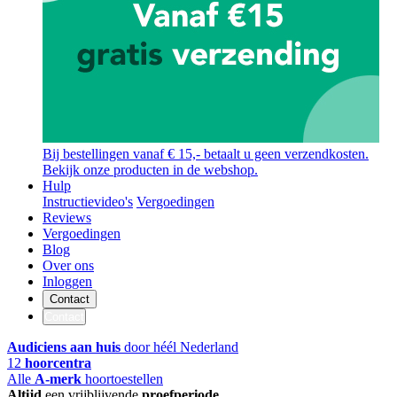
Bij bestellingen vanaf € 15,- betaalt u geen verzendkosten.
Bekijk onze producten in de webshop.
Hulp
Instructievideo's
Vergoedingen
Reviews
Vergoedingen
Blog
Over ons
Inloggen
Contact
Contact
Audiciens aan huis
door héél Nederland
12
hoorcentra
Alle
A-merk
hoortoestellen
Altijd
een vrijblijvende
proefperiode