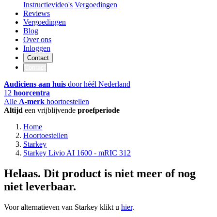
Instructievideo's
Vergoedingen
Reviews
Vergoedingen
Blog
Over ons
Inloggen
Contact
Contact
Audiciens aan huis
door héél Nederland
12
hoorcentra
Alle
A-merk
hoortoestellen
Altijd
een vrijblijvende
proefperiode
Home
Hoortoestellen
Starkey
Starkey Livio AI 1600 - mRIC 312
Helaas. Dit product is niet meer of nog
niet leverbaar.
Voor alternatieven van Starkey klikt u
hier
.