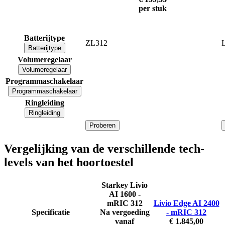
per stuk
Batterijtype
ZL312
L
Batterijtype
Volumeregelaar
Volumeregelaar
Programmaschakelaar
Programmaschakelaar
Ringleiding
Ringleiding
Proberen
Vergelijking van de verschillende tech-
levels van het hoortoestel
Starkey Livio
AI 1600 -
mRIC 312
Livio Edge AI 2400
Specificatie
Na vergoeding
- mRIC 312
vanaf
€ 1.845,00