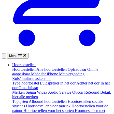
Menu
Hoortoestellen
Hoortoestellen
Alle hoortoestellen
Oplaadbaar
Online
aanpasbaar
Made for iPhone
Met vergoeding
Ruis/tinnitusmaskeerder
Type hoortoestel
Luidspreker in het oor
Achter het oor
In het
oor
Onzichtbaar
Merken
Signia
Widex
Audio Service
Oticon
ReSound
Bekijk
hier alle merken
Toplijsten
Allround hoortoestellen
Hoortoestellen sociale
situaties
Hoortoestellen voor muziek
Hoortoestellen voor de
natuur
Hoortoestellen voor het sporten
Hoortoestellen met