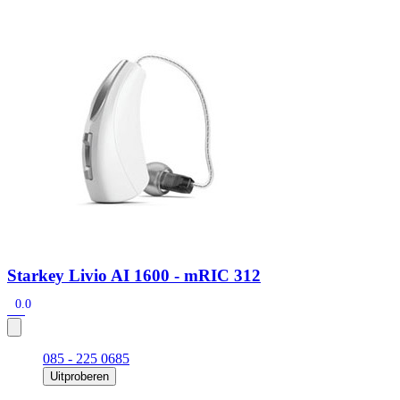
Zoeken
Snel zoeken
Signia hoortoestellen
Signia Pure BCT IX
Signia Silk IX
Widex
Allure AI
Audio Service R LI 7
Hoortoestelbatterijen
Widex filters
Filters
Domes
Onderhoudsartikelen
Signia Active Mini IX - Oplaadbaar
De Signia Active Mini IX is het nieuwste hoortoestel van Signia.
Bekijk
Starkey Livio AI 1600 - mRIC 312
0.0
085 - 225 0685
Uitproberen