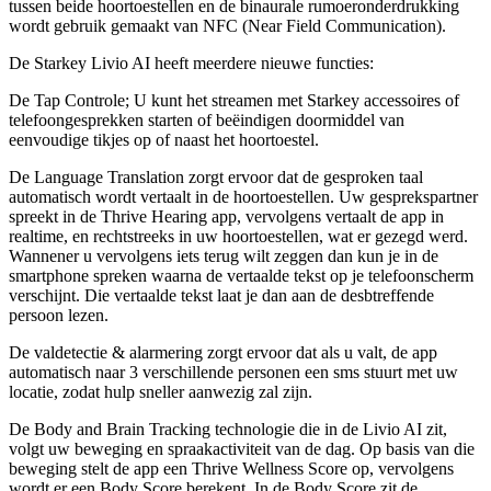
tussen beide hoortoestellen en de binaurale rumoeronderdrukking
wordt gebruik gemaakt van NFC (Near Field Communication).
De Starkey Livio AI heeft meerdere nieuwe functies:
De Tap Controle; U kunt het streamen met Starkey accessoires of
telefoongesprekken starten of beëindigen doormiddel van
eenvoudige tikjes op of naast het hoortoestel.
De Language Translation zorgt ervoor dat de gesproken taal
automatisch wordt vertaalt in de hoortoestellen. Uw gesprekspartner
spreekt in de Thrive Hearing app, vervolgens vertaalt de app in
realtime, en rechtstreeks in uw hoortoestellen, wat er gezegd werd.
Wannener u vervolgens iets terug wilt zeggen dan kun je in de
smartphone spreken waarna de vertaalde tekst op je telefoonscherm
verschijnt. Die vertaalde tekst laat je dan aan de desbtreffende
persoon lezen.
De valdetectie & alarmering zorgt ervoor dat als u valt, de app
automatisch naar 3 verschillende personen een sms stuurt met uw
locatie, zodat hulp sneller aanwezig zal zijn.
De Body and Brain Tracking technologie die in de Livio AI zit,
volgt uw beweging en spraakactiviteit van de dag. Op basis van die
beweging stelt de app een Thrive Wellness Score op, vervolgens
wordt er een Body Score berekent. In de Body Score zit de