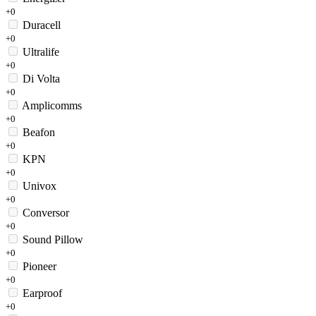
+0
Duracell
+0
Ultralife
+0
Di Volta
+0
Amplicomms
+0
Beafon
+0
KPN
+0
Univox
+0
Conversor
+0
Sound Pillow
+0
Pioneer
+0
Earproof
+0