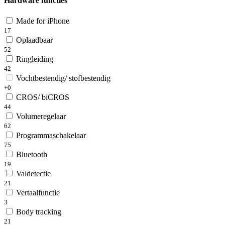
Hardware functies
Made for iPhone
17
Oplaadbaar
52
Ringleiding
42
Vochtbestendig/ stofbestendig
+0
CROS/ biCROS
44
Volumeregelaar
62
Programmaschakelaar
75
Bluetooth
19
Valdetectie
21
Vertaalfunctie
3
Body tracking
21