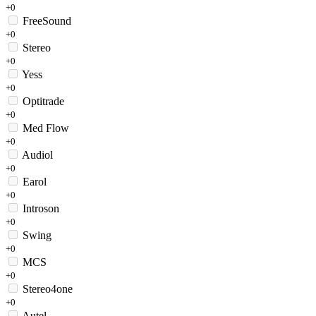
+0
FreeSound
+0
Stereo
+0
Yess
+0
Optitrade
+0
Med Flow
+0
Audiol
+0
Earol
+0
Introson
+0
Swing
+0
MCS
+0
Stereo4one
+0
Autel