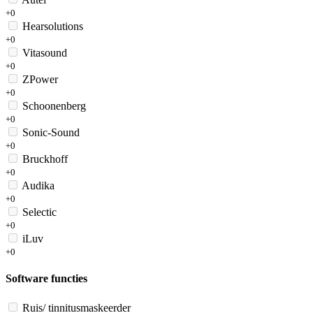
+0
Hearsolutions
+0
Vitasound
+0
ZPower
+0
Schoonenberg
+0
Sonic-Sound
+0
Bruckhoff
+0
Audika
+0
Selectic
+0
iLuv
+0
Software functies
Ruis/ tinnitusmaskeerder