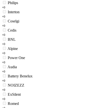
Philips
+0
Interton
+0
Coselgi
+0
Cedis
+0
BNL
+0
Alpine
+0
Power One
+0
Audia
+0
Battery Benelux
+0
NOIZEZZ
+0
ExSilent
+0
Romed