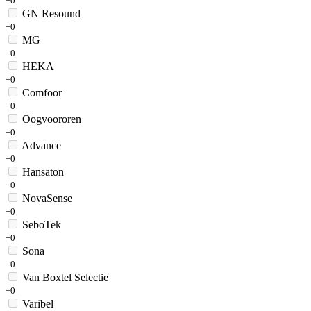
+0
GN Resound
+0
MG
+0
HEKA
+0
Comfoor
+0
Oogvoororen
+0
Advance
+0
Hansaton
+0
NovaSense
+0
SeboTek
+0
Sona
+0
Van Boxtel Selectie
+0
Varibel