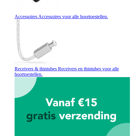
Accessoires
Accessoires voor alle hoortoestellen.
Receivers & thintubes
Receivers en thintubes voor alle
hoortoestellen.