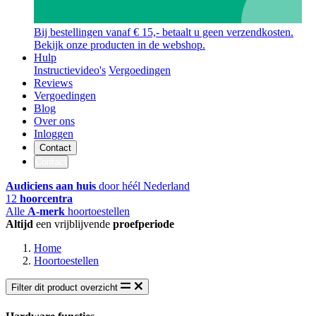
Bij bestellingen vanaf € 15,- betaalt u geen verzendkosten.
Bekijk onze producten in de webshop.
Hulp
Instructievideo's
Vergoedingen
Reviews
Vergoedingen
Blog
Over ons
Inloggen
Contact
Contact
Audiciens aan huis
door héél Nederland
12
hoorcentra
Alle
A-merk
hoortoestellen
Altijd
een vrijblijvende
proefperiode
Home
Hoortoestellen
Filter dit product overzicht