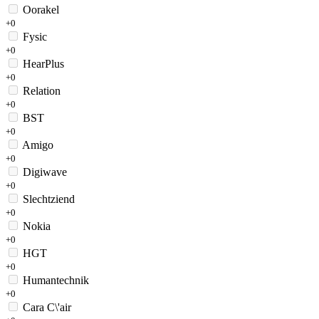
Oorakel
+0
Fysic
+0
HearPlus
+0
Relation
+0
BST
+0
Amigo
+0
Digiwave
+0
Slechtziend
+0
Nokia
+0
HGT
+0
Humantechnik
+0
Cara C\'air