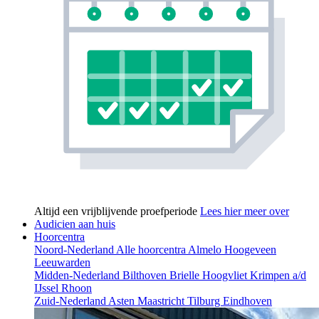
Altijd een vrijblijvende proefperiode
Lees hier meer over
Audicien aan huis
Hoorcentra
Noord-Nederland
Alle hoorcentra
Almelo
Hoogeveen
Leeuwarden
Midden-Nederland
Bilthoven
Brielle
Hoogvliet
Krimpen a/d
IJssel
Rhoon
Zuid-Nederland
Asten
Maastricht
Tilburg
Eindhoven