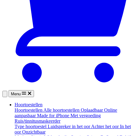
Menu
Hoortoestellen
Hoortoestellen
Alle hoortoestellen
Oplaadbaar
Online
aanpasbaar
Made for iPhone
Met vergoeding
Ruis/tinnitusmaskeerder
Type hoortoestel
Luidspreker in het oor
Achter het oor
In het
oor
Onzichtbaar