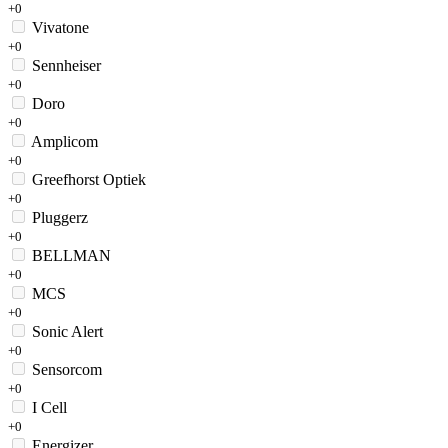
+0
Vivatone
+0
Sennheiser
+0
Doro
+0
Amplicom
+0
Greefhorst Optiek
+0
Pluggerz
+0
BELLMAN
+0
MCS
+0
Sonic Alert
+0
Sensorcom
+0
I Cell
+0
Energizer