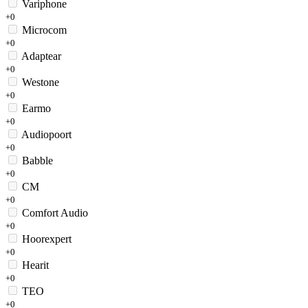
Variphone
+0
Microcom
+0
Adaptear
+0
Westone
+0
Earmo
+0
Audiopoort
+0
Babble
+0
CM
+0
Comfort Audio
+0
Hoorexpert
+0
Hearit
+0
TEO
+0