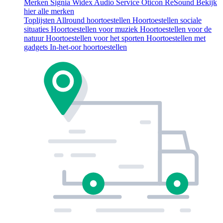
Merken
Signia
Widex
Audio Service
Oticon
ReSound
Bekijk
hier alle merken
Toplijsten
Allround hoortoestellen
Hoortoestellen sociale
situaties
Hoortoestellen voor muziek
Hoortoestellen voor de
natuur
Hoortoestellen voor het sporten
Hoortoestellen met
gadgets
In-het-oor hoortoestellen