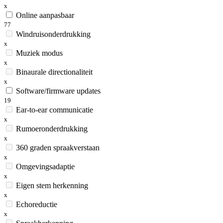
x
Online aanpasbaar
77
Windruisonderdrukking
x
Muziek modus
x
Binaurale directionaliteit
x
Software/firmware updates
19
Ear-to-ear communicatie
x
Rumoeronderdrukking
x
360 graden spraakverstaan
x
Omgevingsadaptie
x
Eigen stem herkenning
x
Echoreductie
x