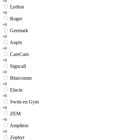
+0
Lydion
+0
Roger
+0
Geemark
+0
Aupix
+0
CareCam
+0
Signcall
+0
Bluecomm
+0
Elacin
+0
Swim en Gym
+0
ZEM
+0
Ampliton
+0
Zephyr