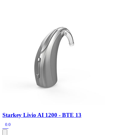
Zoeken
Snel zoeken
Signia hoortoestellen
Signia Pure BCT IX
Signia Silk IX
Widex
Allure AI
Audio Service R LI 7
Hoortoestelbatterijen
Widex filters
Filters
Domes
Onderhoudsartikelen
Signia Active Mini IX - Oplaadbaar
De Signia Active Mini IX is het nieuwste hoortoestel van Signia.
Bekijk
Starkey Livio AI 1200 - BTE 13
0.0