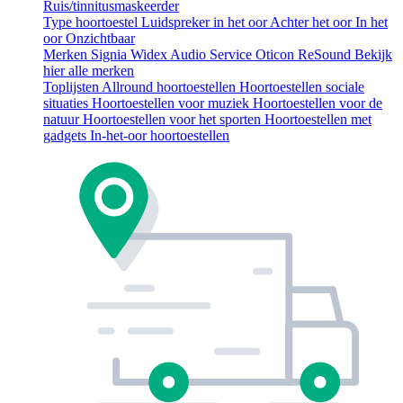
Ruis/tinnitusmaskeerder
Type hoortoestel
Luidspreker in het oor
Achter het oor
In het
oor
Onzichtbaar
Merken
Signia
Widex
Audio Service
Oticon
ReSound
Bekijk
hier alle merken
Toplijsten
Allround hoortoestellen
Hoortoestellen sociale
situaties
Hoortoestellen voor muziek
Hoortoestellen voor de
natuur
Hoortoestellen voor het sporten
Hoortoestellen met
gadgets
In-het-oor hoortoestellen