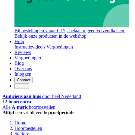
Bij bestellingen vanaf € 15,- betaalt u geen verzendkosten.
Bekijk onze producten in de webshop.
Hulp
Instructievideo's
Vergoedingen
Reviews
Vergoedingen
Blog
Over ons
Inloggen
Contact
Contact
Audiciens aan huis
door héél Nederland
12
hoorcentra
Alle
A-merk
hoortoestellen
Altijd
een vrijblijvende
proefperiode
Home
Hoortoestellen
Starkey