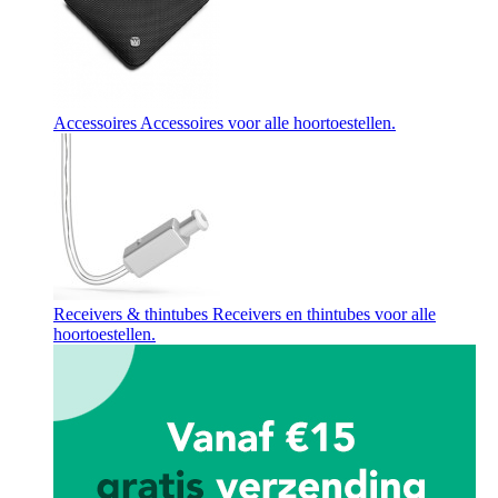
Accessoires
Accessoires voor alle hoortoestellen.
Receivers & thintubes
Receivers en thintubes voor alle
hoortoestellen.