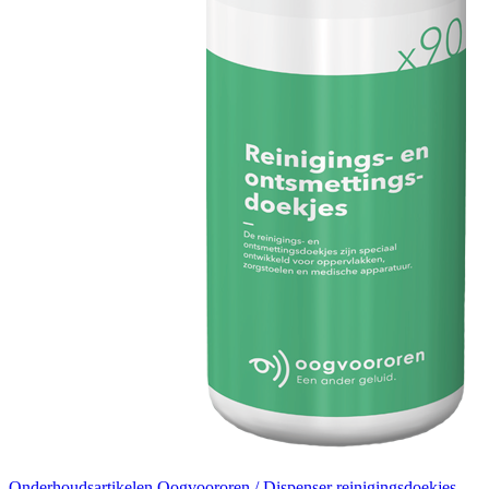
Onderhoudsartikelen
Oogvoororen / Dispenser reinigingsdoekjes -