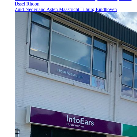
IJssel
Rhoon
Zuid-Nederland
Asten
Maastricht
Tilburg
Eindhoven