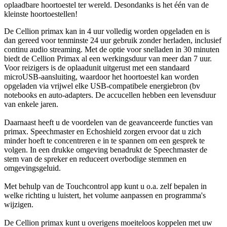
oplaadbare hoortoestel ter wereld. Desondanks is het één van de
kleinste hoortoestellen!
De Cellion primax kan in 4 uur volledig worden opgeladen en is
dan gereed voor tenminste 24 uur gebruik zonder herladen, inclusief
continu audio streaming. Met de optie voor snelladen in 30 minuten
biedt de Cellion Primax al een werkingsduur van meer dan 7 uur.
Voor reizigers is de oplaadunit uitgerust met een standaard
microUSB-aansluiting, waardoor het hoortoestel kan worden
opgeladen via vrijwel elke USB-compatibele energiebron (bv
notebooks en auto-adapters. De accucellen hebben een levensduur
van enkele jaren.
Daarnaast heeft u de voordelen van de geavanceerde functies van
primax. Speechmaster en Echoshield zorgen ervoor dat u zich
minder hoeft te concentreren e in te spannen om een gesprek te
volgen. In een drukke omgeving benadrukt de Speechmaster de
stem van de spreker en reduceert overbodige stemmen en
omgevingsgeluid.
Met behulp van de Touchcontrol app kunt u o.a. zelf bepalen in
welke richting u luistert, het volume aanpassen en programma's
wijzigen.
De Cellion primax kunt u overigens moeiteloos koppelen met uw