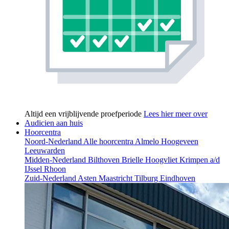
Altijd een vrijblijvende proefperiode
Lees hier meer over
Audicien aan huis
Hoorcentra
Noord-Nederland
Alle hoorcentra
Almelo
Hoogeveen
Leeuwarden
Midden-Nederland
Bilthoven
Brielle
Hoogvliet
Krimpen a/d
IJssel
Rhoon
Zuid-Nederland
Asten
Maastricht
Tilburg
Eindhoven