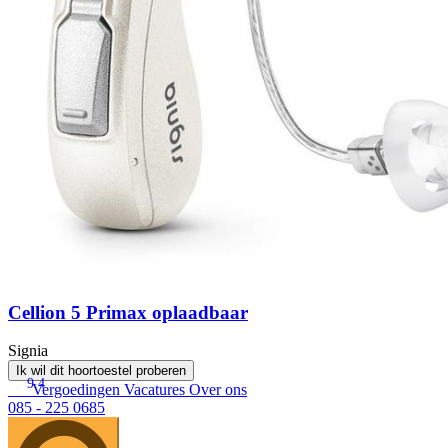
Cellion 5 Primax oplaadbaar
Signia
Ik wil dit hoortoestel proberen
9.4
Vergoedingen
Vacatures
Over ons
085 - 225 0685