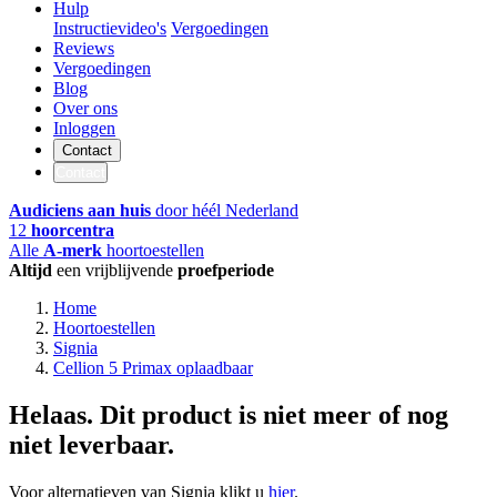
Hulp
Instructievideo's
Vergoedingen
Reviews
Vergoedingen
Blog
Over ons
Inloggen
Contact
Contact
Audiciens aan huis
door héél Nederland
12
hoorcentra
Alle
A-merk
hoortoestellen
Altijd
een vrijblijvende
proefperiode
Home
Hoortoestellen
Signia
Cellion 5 Primax oplaadbaar
Helaas. Dit product is niet meer of nog
niet leverbaar.
Voor alternatieven van Signia klikt u
hier
.