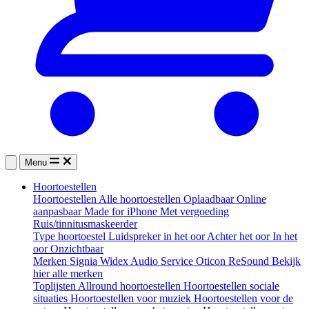
Menu
Hoortoestellen
Hoortoestellen
Alle hoortoestellen
Oplaadbaar
Online
aanpasbaar
Made for iPhone
Met vergoeding
Ruis/tinnitusmaskeerder
Type hoortoestel
Luidspreker in het oor
Achter het oor
In het
oor
Onzichtbaar
Merken
Signia
Widex
Audio Service
Oticon
ReSound
Bekijk
hier alle merken
Toplijsten
Allround hoortoestellen
Hoortoestellen sociale
situaties
Hoortoestellen voor muziek
Hoortoestellen voor de