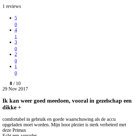
1
reviews
5
0
4
1
3
0
2
0
1
0
8
/ 10
29 Nov 2017
Ik kan weer goed meedoen, vooral in gezelschap een
dikke +
comfortabel in gebruik en goede waarschuwing als de accu
opgeladen moet worden. Mijn hoor plezier is sterk verbeterd met
deze Primax
Echt een aanrader.