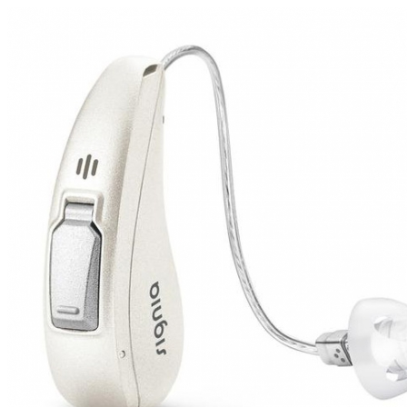
Zoeken
Snel zoeken
Signia hoortoestellen
Signia Pure BCT IX
Signia Silk IX
Widex
Allure AI
Audio Service R LI 7
Hoortoestelbatterijen
Widex filters
Filters
Domes
Onderhoudsartikelen
Signia Active Mini IX - Oplaadbaar
De Signia Active Mini IX is het nieuwste hoortoestel van Signia.
Bekijk