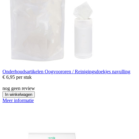
Onderhoudsartikelen
Oogvoororen / Reinigingsdoekjes navulling
€ 6,95
per stuk
nog geen review
In winkelwagen
Meer informatie