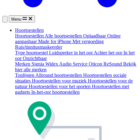
Menu
Hoortoestellen
Hoortoestellen
Alle hoortoestellen
Oplaadbaar
Online
aanpasbaar
Made for iPhone
Met vergoeding
Ruis/tinnitusmaskeerder
Type hoortoestel
Luidspreker in het oor
Achter het oor
In het
oor
Onzichtbaar
Merken
Signia
Widex
Audio Service
Oticon
ReSound
Bekijk
hier alle merken
Toplijsten
Allround hoortoestellen
Hoortoestellen sociale
situaties
Hoortoestellen voor muziek
Hoortoestellen voor de
natuur
Hoortoestellen voor het sporten
Hoortoestellen met
gadgets
In-het-oor hoortoestellen