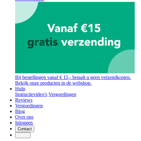
Bij bestellingen vanaf € 15,- betaalt u geen verzendkosten.
Bekijk onze producten in de webshop.
Hulp
Instructievideo's
Vergoedingen
Reviews
Vergoedingen
Blog
Over ons
Inloggen
Contact
Contact