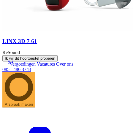
LINX 3D 7 61
ReSound
Ik wil dit hoortoestel proberen
9.4
Vergoedingen
Vacatures
Over ons
085 - 486 3743
Afspraak maken