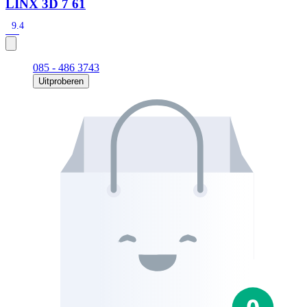
LINX 3D 7 61
9.4
085 - 486 3743
Uitproberen