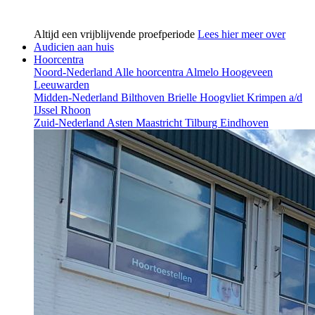
Altijd een vrijblijvende proefperiode
Lees hier meer over
Audicien aan huis
Hoorcentra
Noord-Nederland
Alle hoorcentra
Almelo
Hoogeveen
Leeuwarden
Midden-Nederland
Bilthoven
Brielle
Hoogvliet
Krimpen a/d
IJssel
Rhoon
Zuid-Nederland
Asten
Maastricht
Tilburg
Eindhoven