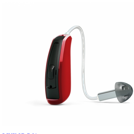
Zoeken
Snel zoeken
Signia hoortoestellen
Signia Pure BCT IX
Signia Silk IX
Widex
Allure AI
Audio Service R LI 7
Hoortoestelbatterijen
Widex filters
Filters
Domes
Onderhoudsartikelen
Signia Active Mini IX - Oplaadbaar
De Signia Active Mini IX is het nieuwste hoortoestel van Signia.
Bekijk