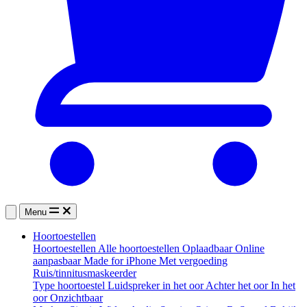
Menu
Hoortoestellen
Hoortoestellen
Alle hoortoestellen
Oplaadbaar
Online
aanpasbaar
Made for iPhone
Met vergoeding
Ruis/tinnitusmaskeerder
Type hoortoestel
Luidspreker in het oor
Achter het oor
In het
oor
Onzichtbaar