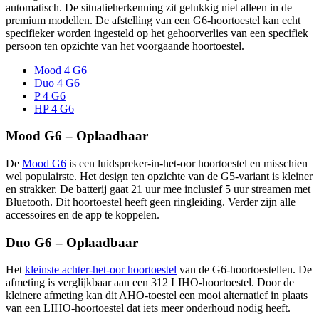
automatisch. De situatieherkenning zit gelukkig niet alleen in de
premium modellen. De afstelling van een G6-hoortoestel kan echt
specifieker worden ingesteld op het gehoorverlies van een specifiek
persoon ten opzichte van het voorgaande hoortoestel.
Mood 4 G6
Duo 4 G6
P 4 G6
HP 4 G6
Mood G6 – Oplaadbaar
De
Mood G6
is een luidspreker-in-het-oor hoortoestel en misschien
wel populairste. Het design ten opzichte van de G5-variant is kleiner
en strakker. De batterij gaat 21 uur mee inclusief 5 uur streamen met
Bluetooth. Dit hoortoestel heeft geen ringleiding. Verder zijn alle
accessoires en de app te koppelen.
Duo G6 – Oplaadbaar
Het
kleinste achter-het-oor hoortoestel
van de G6-hoortoestellen. De
afmeting is verglijkbaar aan een 312 LIHO-hoortoestel. Door de
kleinere afmeting kan dit AHO-toestel een mooi alternatief in plaats
van een LIHO-hoortoestel dat iets meer onderhoud nodig heeft.