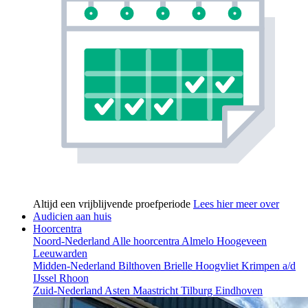
Altijd een vrijblijvende proefperiode
Lees hier meer over
Audicien aan huis
Hoorcentra
Noord-Nederland
Alle hoorcentra
Almelo
Hoogeveen
Leeuwarden
Midden-Nederland
Bilthoven
Brielle
Hoogvliet
Krimpen a/d
IJssel
Rhoon
Zuid-Nederland
Asten
Maastricht
Tilburg
Eindhoven