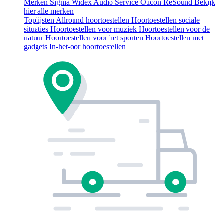
Merken
Signia
Widex
Audio Service
Oticon
ReSound
Bekijk
hier alle merken
Toplijsten
Allround hoortoestellen
Hoortoestellen sociale
situaties
Hoortoestellen voor muziek
Hoortoestellen voor de
natuur
Hoortoestellen voor het sporten
Hoortoestellen met
gadgets
In-het-oor hoortoestellen