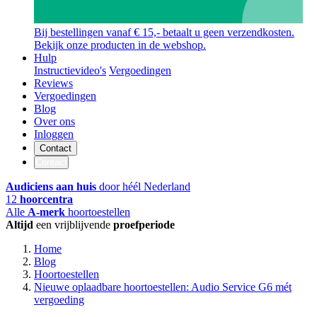
Bij bestellingen vanaf € 15,- betaalt u geen verzendkosten.
Bekijk onze producten in de webshop.
Hulp
Instructievideo's
Vergoedingen
Reviews
Vergoedingen
Blog
Over ons
Inloggen
Contact
Contact
Audiciens aan huis
door héél Nederland
12
hoorcentra
Alle
A-merk
hoortoestellen
Altijd
een vrijblijvende
proefperiode
Home
Blog
Hoortoestellen
Nieuwe oplaadbare hoortoestellen: Audio Service G6 mét
vergoeding