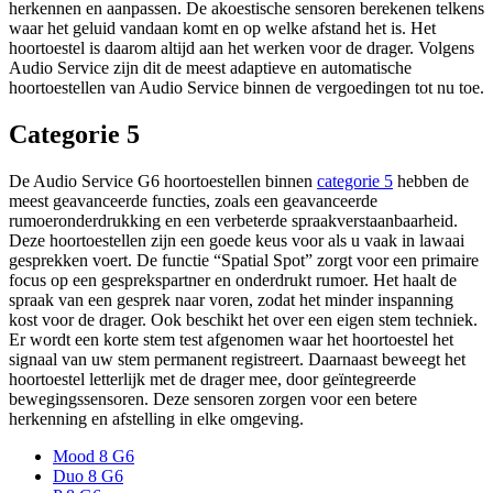
herkennen en aanpassen. De akoestische sensoren berekenen telkens
waar het geluid vandaan komt en op welke afstand het is. Het
hoortoestel is daarom altijd aan het werken voor de drager. Volgens
Audio Service zijn dit de meest adaptieve en automatische
hoortoestellen van Audio Service binnen de vergoedingen tot nu toe.
Categorie 5
De Audio Service G6 hoortoestellen binnen
categorie 5
hebben de
meest geavanceerde functies, zoals een geavanceerde
rumoeronderdrukking en een verbeterde spraakverstaanbaarheid.
Deze hoortoestellen zijn een goede keus voor als u vaak in lawaai
gesprekken voert. De functie “Spatial Spot” zorgt voor een primaire
focus op een gesprekspartner en onderdrukt rumoer. Het haalt de
spraak van een gesprek naar voren, zodat het minder inspanning
kost voor de drager. Ook beschikt het over een eigen stem techniek.
Er wordt een korte stem test afgenomen waar het hoortoestel het
signaal van uw stem permanent registreert. Daarnaast beweegt het
hoortoestel letterlijk met de drager mee, door geïntegreerde
bewegingssensoren. Deze sensoren zorgen voor een betere
herkenning en afstelling in elke omgeving.
Mood 8 G6
Duo 8 G6