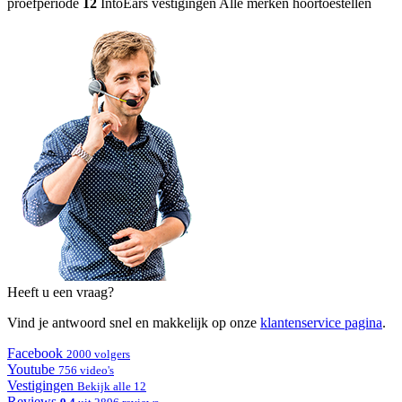
proefperiode
12
IntoEars vestigingen
Alle merken hoortoestellen
Heeft u een vraag?
Vind je antwoord snel en makkelijk op onze
klantenservice pagina
.
Facebook
2000 volgers
Youtube
756 video's
Vestigingen
Bekijk alle 12
Reviews