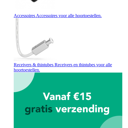
Accessoires
Accessoires voor alle hoortoestellen.
Receivers & thintubes
Receivers en thintubes voor alle
hoortoestellen.