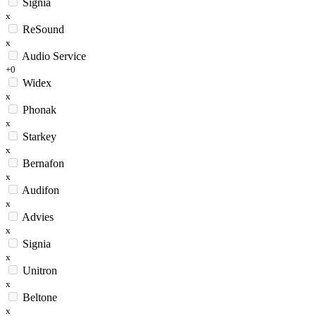
Signia
x
ReSound
x
Audio Service
+0
Widex
x
Phonak
x
Starkey
x
Bernafon
x
Audifon
x
Advies
x
Signia
x
Unitron
x
Beltone
x