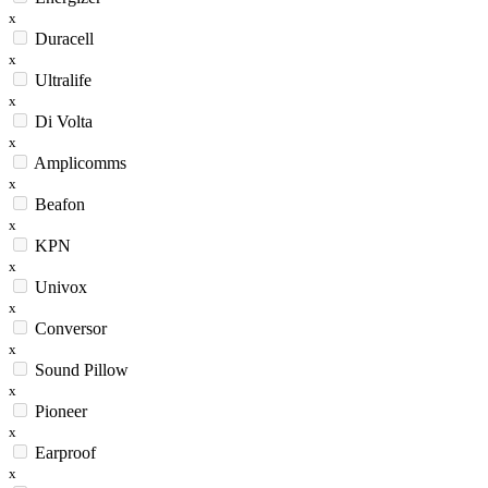
x
Duracell
x
Ultralife
x
Di Volta
x
Amplicomms
x
Beafon
x
KPN
x
Univox
x
Conversor
x
Sound Pillow
x
Pioneer
x
Earproof
x