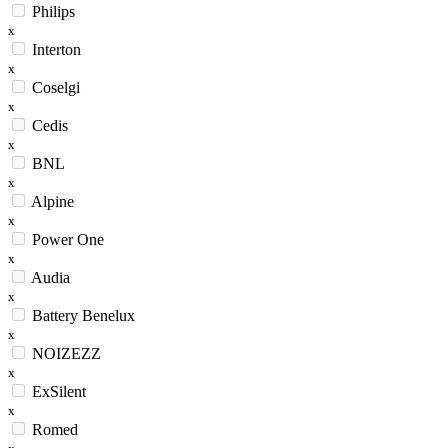
Philips
x
Interton
x
Coselgi
x
Cedis
x
BNL
x
Alpine
x
Power One
x
Audia
x
Battery Benelux
x
NOIZEZZ
x
ExSilent
x
Romed