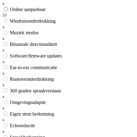
x
Online aanpasbaar
33
Windruisonderdrukking
x
Muziek modus
x
Binaurale directionaliteit
x
Software/firmware updates
x
Ear-to-ear communicatie
x
Rumoeronderdrukking
x
360 graden spraakverstaan
x
Omgevingsadaptie
x
Eigen stem herkenning
x
Echoreductie
x