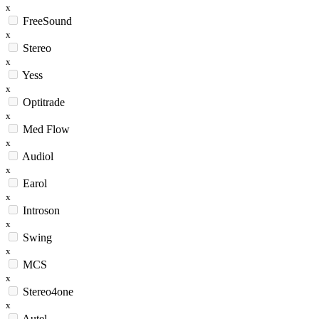
x
FreeSound
x
Stereo
x
Yess
x
Optitrade
x
Med Flow
x
Audiol
x
Earol
x
Introson
x
Swing
x
MCS
x
Stereo4one
x
Autel