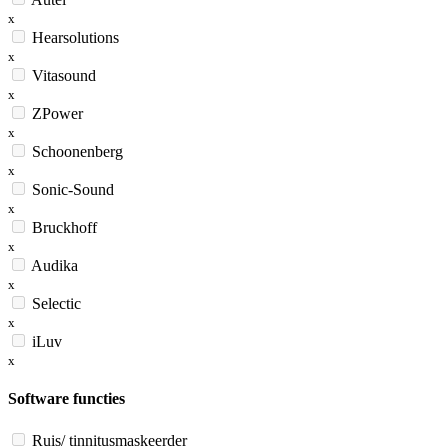
x
Hearsolutions
x
Vitasound
x
ZPower
x
Schoonenberg
x
Sonic-Sound
x
Bruckhoff
x
Audika
x
Selectic
x
iLuv
x
Software functies
Ruis/ tinnitusmaskeerder