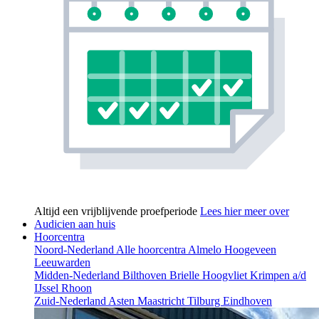
Altijd een vrijblijvende proefperiode
Lees hier meer over
Audicien aan huis
Hoorcentra
Noord-Nederland
Alle hoorcentra
Almelo
Hoogeveen
Leeuwarden
Midden-Nederland
Bilthoven
Brielle
Hoogvliet
Krimpen a/d
IJssel
Rhoon
Zuid-Nederland
Asten
Maastricht
Tilburg
Eindhoven