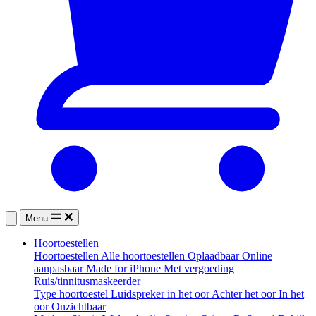
Menu
Hoortoestellen
Hoortoestellen
Alle hoortoestellen
Oplaadbaar
Online
aanpasbaar
Made for iPhone
Met vergoeding
Ruis/tinnitusmaskeerder
Type hoortoestel
Luidspreker in het oor
Achter het oor
In het
oor
Onzichtbaar