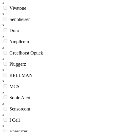
x
Vivatone
x
Sennheiser
x
Doro
x
Amplicom
x
Greefhorst Optiek
x
Pluggerz
x
BELLMAN
x
MCS
x
Sonic Alert
x
Sensorcom
x
I Cell
x
Energizer