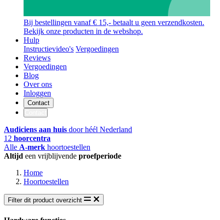
Bij bestellingen vanaf € 15,- betaalt u geen verzendkosten.
Bekijk onze producten in de webshop.
Hulp
Instructievideo's
Vergoedingen
Reviews
Vergoedingen
Blog
Over ons
Inloggen
Contact
Contact
Audiciens aan huis
door héél Nederland
12
hoorcentra
Alle
A-merk
hoortoestellen
Altijd
een vrijblijvende
proefperiode
Home
Hoortoestellen
Filter dit product overzicht