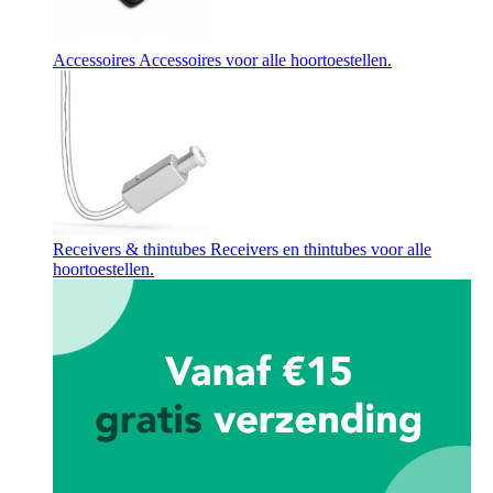
Accessoires
Accessoires voor alle hoortoestellen.
Receivers & thintubes
Receivers en thintubes voor alle
hoortoestellen.