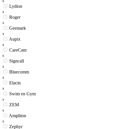
x
Lydion
x
Roger
x
Geemark
x
Aupix
x
CareCam
x
Signcall
x
Bluecomm
x
Elacin
x
Swim en Gym
x
ZEM
x
Ampliton
x
Zephyr