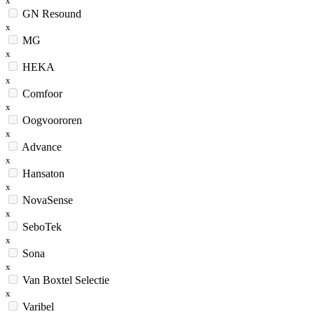
x
GN Resound
x
MG
x
HEKA
x
Comfoor
x
Oogvoororen
x
Advance
x
Hansaton
x
NovaSense
x
SeboTek
x
Sona
x
Van Boxtel Selectie
x
Varibel