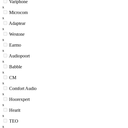
Variphone
x
Microcom
x
Adaptear
x
Westone
x
Earmo
x
Audiopoort
x
Babble
x
CM
x
Comfort Audio
x
Hoorexpert
x
Hearit
x
TEO
x