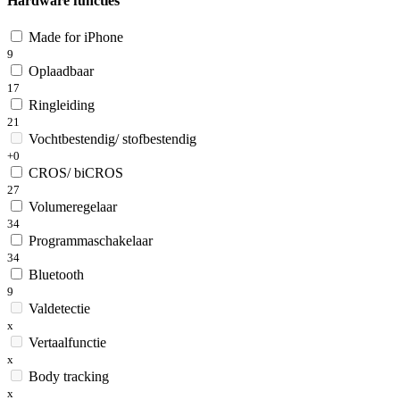
Hardware functies
Made for iPhone
9
Oplaadbaar
17
Ringleiding
21
Vochtbestendig/ stofbestendig
+0
CROS/ biCROS
27
Volumeregelaar
34
Programmaschakelaar
34
Bluetooth
9
Valdetectie
x
Vertaalfunctie
x
Body tracking
x