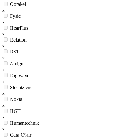
Oorakel
x
Fysic
x
HearPlus
x
Relation
x
BST
x
Amigo
x
Digiwave
x
Slechtziend
x
Nokia
x
HGT
x
Humantechnik
x
Cara C\'air