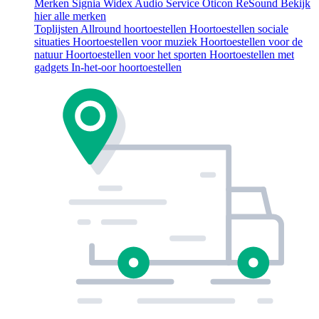
Merken
Signia
Widex
Audio Service
Oticon
ReSound
Bekijk
hier alle merken
Toplijsten
Allround hoortoestellen
Hoortoestellen sociale
situaties
Hoortoestellen voor muziek
Hoortoestellen voor de
natuur
Hoortoestellen voor het sporten
Hoortoestellen met
gadgets
In-het-oor hoortoestellen