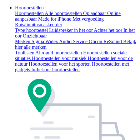
Hoortoestellen
Hoortoestellen
Alle hoortoestellen
Oplaadbaar
Online
aanpasbaar
Made for iPhone
Met vergoeding
Ruis/tinnitusmaskeerder
Type hoortoestel
Luidspreker in het oor
Achter het oor
In het
oor
Onzichtbaar
Merken
Signia
Widex
Audio Service
Oticon
ReSound
Bekijk
hier alle merken
Toplijsten
Allround hoortoestellen
Hoortoestellen sociale
situaties
Hoortoestellen voor muziek
Hoortoestellen voor de
natuur
Hoortoestellen voor het sporten
Hoortoestellen met
gadgets
In-het-oor hoortoestellen