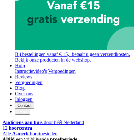
Bij bestellingen vanaf € 15,- betaalt u geen verzendkosten.
Bekijk onze producten in de webshop.
Hulp
Instructievideo's
Vergoedingen
Reviews
Vergoedingen
Blog
Over ons
Inloggen
Contact
Contact
Audiciens aan huis
door héél Nederland
12
hoorcentra
Alle
A-merk
hoortoestellen
Altijd
een vrijblijvende
proefperiode