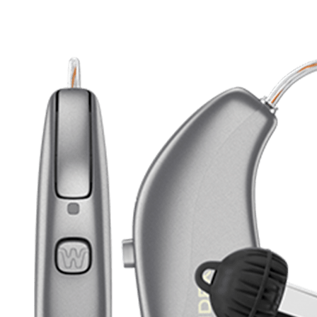
Zoeken
Snel zoeken
Signia hoortoestellen
Signia Pure BCT IX
Signia Silk IX
Widex
Allure AI
Audio Service R LI 7
Hoortoestelbatterijen
Widex filters
Filters
Domes
Onderhoudsartikelen
Signia Active Mini IX - Oplaadbaar
De Signia Active Mini IX is het nieuwste hoortoestel van Signia.
Bekijk