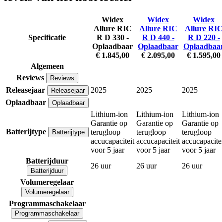
Widex
Widex
Widex
Allure RIC
Allure RIC
Allure RI
Specificatie
R D 330 -
R D 440 -
R D 220 -
Oplaadbaar
Oplaadbaar
Oplaadbaa
€ 1.845,00
€ 2.095,00
€ 1.595,00
Algemeen
Reviews
Reviews
Releasejaar
2025
2025
2025
Releasejaar
Oplaadbaar
Oplaadbaar
Lithium-ion
Lithium-ion
Lithium-ion
Garantie op
Garantie op
Garantie op
Batterijtype
terugloop
terugloop
terugloop
Batterijtype
accucapaciteit
accucapaciteit
accucapacite
voor 5 jaar
voor 5 jaar
voor 5 jaar
Batterijduur
26 uur
26 uur
26 uur
Batterijduur
Volumeregelaar
Volumeregelaar
Programmaschakelaar
Programmaschakelaar