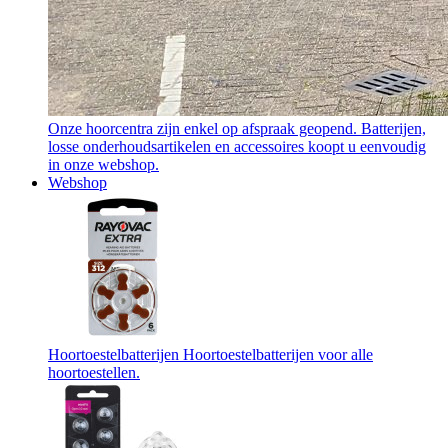
Onze hoorcentra zijn enkel op afspraak geopend. Batterijen,
losse onderhoudsartikelen en accessoires koopt u eenvoudig
in onze webshop.
Webshop
Hoortoestelbatterijen
Hoortoestelbatterijen voor alle
hoortoestellen.