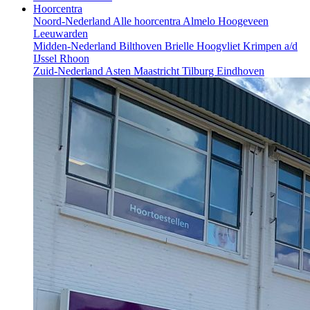
Hoorcentra
Noord-Nederland
Alle hoorcentra
Almelo
Hoogeveen
Leeuwarden
Midden-Nederland
Bilthoven
Brielle
Hoogvliet
Krimpen a/d
IJssel
Rhoon
Zuid-Nederland
Asten
Maastricht
Tilburg
Eindhoven