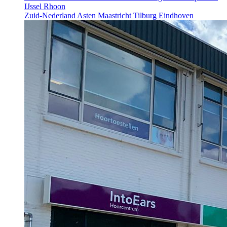
IJssel
Rhoon
Zuid-Nederland
Asten
Maastricht
Tilburg
Eindhoven