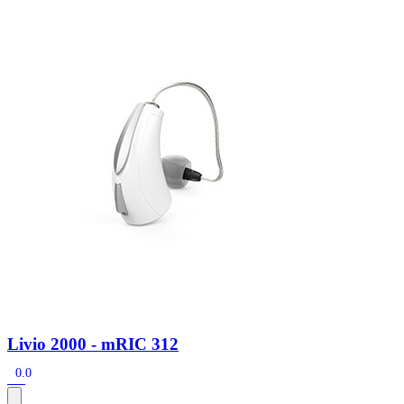
Zoeken
Snel zoeken
Signia hoortoestellen
Signia Pure BCT IX
Signia Silk IX
Widex
Allure AI
Audio Service R LI 7
Hoortoestelbatterijen
Widex filters
Filters
Domes
Onderhoudsartikelen
Signia Active Mini IX - Oplaadbaar
De Signia Active Mini IX is het nieuwste hoortoestel van Signia.
Bekijk
Livio 2000 - mRIC 312
0.0