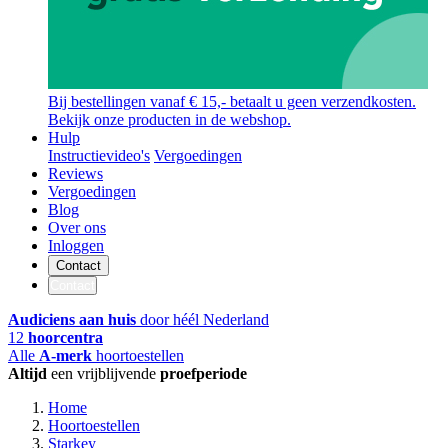
Bij bestellingen vanaf € 15,- betaalt u geen verzendkosten.
Bekijk onze producten in de webshop.
Hulp
Instructievideo's
Vergoedingen
Reviews
Vergoedingen
Blog
Over ons
Inloggen
Contact
Contact
Audiciens aan huis
door héél Nederland
12
hoorcentra
Alle
A-merk
hoortoestellen
Altijd
een vrijblijvende
proefperiode
Home
Hoortoestellen
Starkey