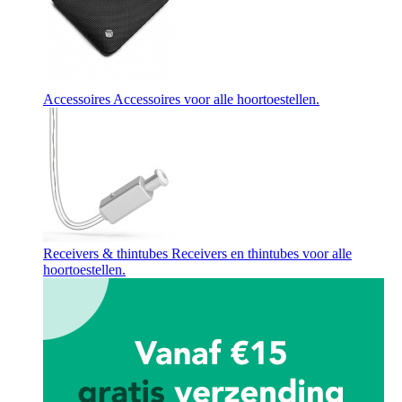
Accessoires
Accessoires voor alle hoortoestellen.
Receivers & thintubes
Receivers en thintubes voor alle
hoortoestellen.