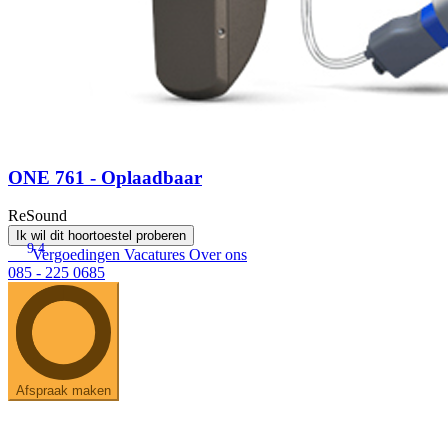
ONE 761 - Oplaadbaar
ReSound
Ik wil dit hoortoestel proberen
9.4
Vergoedingen
Vacatures
Over ons
085 - 225 0685
Afspraak maken