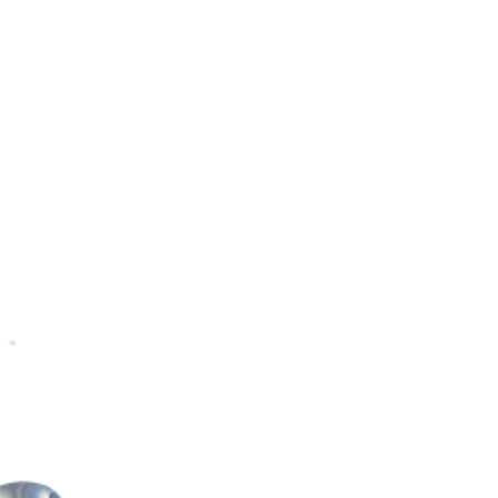
re AI
Audio Service R LI 7
n