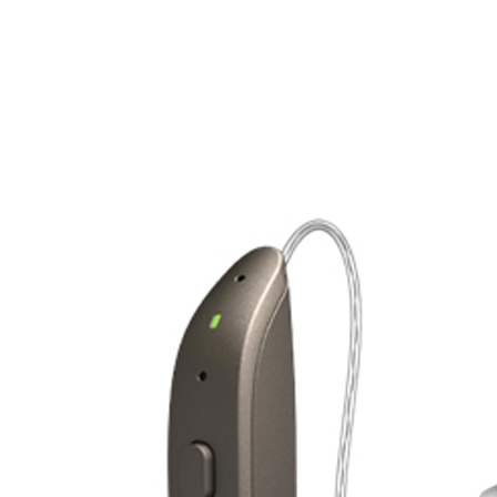
Zoeken
Snel zoeken
Signia hoortoestellen
Signia Pure BCT IX
Signia Silk IX
Widex Allu
Hoortoestelbatterijen
Widex filters
Filters
Domes
Onderhoudsartikele
Signia Active Mini IX - Oplaadbaar
De Signia Active Mini IX is het nieuwste hoortoestel van Signia.
Bekijk