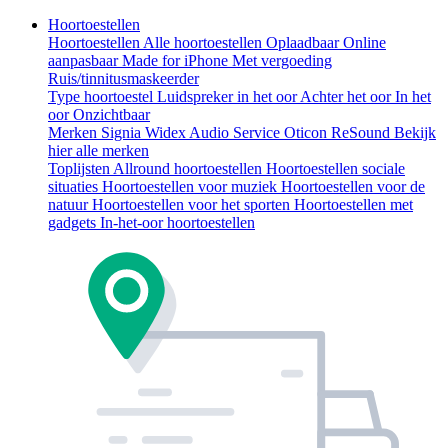
Hoortoestellen
Hoortoestellen
Alle hoortoestellen
Oplaadbaar
Online
aanpasbaar
Made for iPhone
Met vergoeding
Ruis/tinnitusmaskeerder
Type hoortoestel
Luidspreker in het oor
Achter het oor
In het
oor
Onzichtbaar
Merken
Signia
Widex
Audio Service
Oticon
ReSound
Bekijk
hier alle merken
Toplijsten
Allround hoortoestellen
Hoortoestellen sociale
situaties
Hoortoestellen voor muziek
Hoortoestellen voor de
natuur
Hoortoestellen voor het sporten
Hoortoestellen met
gadgets
In-het-oor hoortoestellen