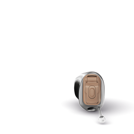
Zoeken
Snel zoeken
Signia hoortoestellen
Signia Pure BCT IX
Signia Silk IX
Widex
Allure AI
Audio Service R LI 7
Hoortoestelbatterijen
Widex filters
Filters
Domes
Onderhoudsartikelen
Signia Active Mini IX - Oplaadbaar
De Signia Active Mini IX is het nieuwste hoortoestel van Signia.
Bekijk