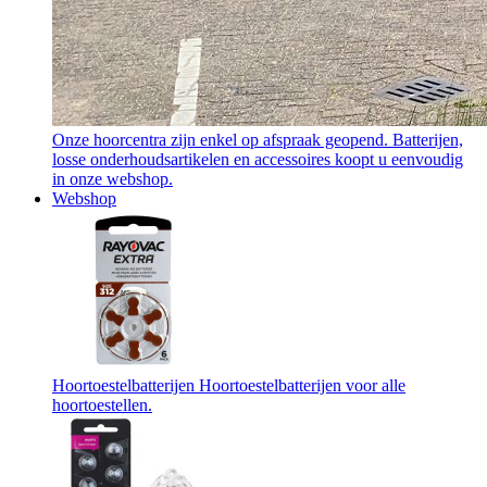
Onze hoorcentra zijn enkel op afspraak geopend. Batterijen,
losse onderhoudsartikelen en accessoires koopt u eenvoudig
in onze webshop.
Webshop
Hoortoestelbatterijen
Hoortoestelbatterijen voor alle
hoortoestellen.