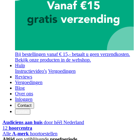
Bij bestellingen vanaf € 15,- betaalt u geen verzendkosten.
Bekijk onze producten in de webshop.
Hulp
Instructievideo's
Vergoedingen
Reviews
Vergoedingen
Blog
Over ons
Inloggen
Contact
Contact
Audiciens aan huis
door héél Nederland
12
hoorcentra
Alle
A-merk
hoortoestellen
Altijd
een vrijblijvende
proefperiode