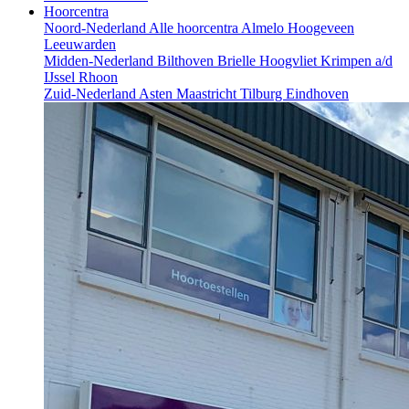
Hoorcentra
Noord-Nederland
Alle hoorcentra
Almelo
Hoogeveen
Leeuwarden
Midden-Nederland
Bilthoven
Brielle
Hoogvliet
Krimpen a/d
IJssel
Rhoon
Zuid-Nederland
Asten
Maastricht
Tilburg
Eindhoven