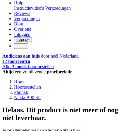
Hulp
Instructievideo's
Vergoedingen
Reviews
Vergoedingen
Blog
Over ons
Inloggen
Contact
Contact
Audiciens aan huis
door héél Nederland
12
hoorcentra
Alle
A-merk
hoortoestellen
Altijd
een vrijblijvende
proefperiode
Home
Hoortoestellen
Phonak
Naida B90 SP
Helaas. Dit product is niet meer of nog
niet leverbaar.
Voor alternatieven van Phonak klikt u
hier
.