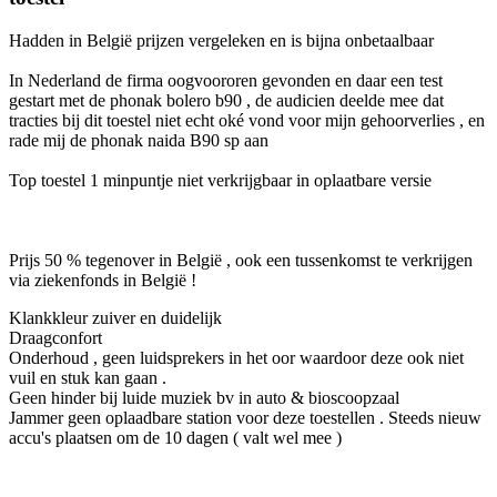
Hadden in België prijzen vergeleken en is bijna onbetaalbaar
In Nederland de firma oogvoororen gevonden en daar een test
gestart met de phonak bolero b90 , de audicien deelde mee dat
tracties bij dit toestel niet echt oké vond voor mijn gehoorverlies , en
rade mij de phonak naida B90 sp aan
Top toestel 1 minpuntje niet verkrijgbaar in oplaatbare versie
Prijs 50 % tegenover in België , ook een tussenkomst te verkrijgen
via ziekenfonds in België !
Klankkleur zuiver en duidelijk
Draagconfort
Onderhoud , geen luidsprekers in het oor waardoor deze ook niet
vuil en stuk kan gaan .
Geen hinder bij luide muziek bv in auto & bioscoopzaal
Jammer geen oplaadbare station voor deze toestellen . Steeds nieuw
accu's plaatsen om de 10 dagen ( valt wel mee )