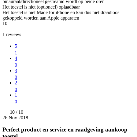
binauraal/directioneel gestreamd wordt op beide oren
Het toestel is niet (optioneel) oplaadbaar
Het toestel is niet Made for iPhone en kan dus niet draadloos
gekoppeld worden aan Apple apparaten
10
1
reviews
5
1
4
0
3
0
2
0
1
0
10
/ 10
26 Nov 2018
Perfect product en service en raadgeving aankoop
toestel