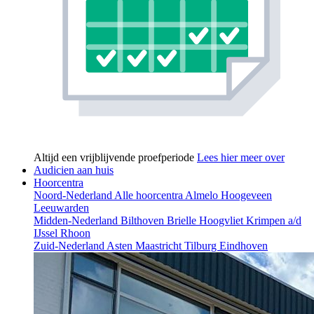
Altijd een vrijblijvende proefperiode
Lees hier meer over
Audicien aan huis
Hoorcentra
Noord-Nederland
Alle hoorcentra
Almelo
Hoogeveen
Leeuwarden
Midden-Nederland
Bilthoven
Brielle
Hoogvliet
Krimpen a/d
IJssel
Rhoon
Zuid-Nederland
Asten
Maastricht
Tilburg
Eindhoven