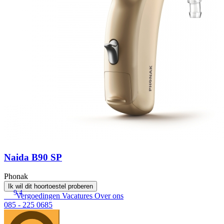
Naida B90 SP
Phonak
Ik wil dit hoortoestel proberen
9.4
Vergoedingen
Vacatures
Over ons
085 - 225 0685