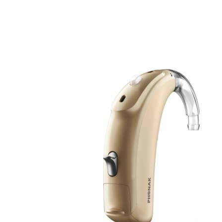
Zoeken
Snel zoeken
Signia hoortoestellen
Signia Pure BCT IX
Signia Silk IX
Widex
Allure AI
Audio Service R LI 7
Hoortoestelbatterijen
Widex filters
Filters
Domes
Onderhoudsartikelen
Signia Active Mini IX - Oplaadbaar
De Signia Active Mini IX is het nieuwste hoortoestel van Signia.
Bekijk