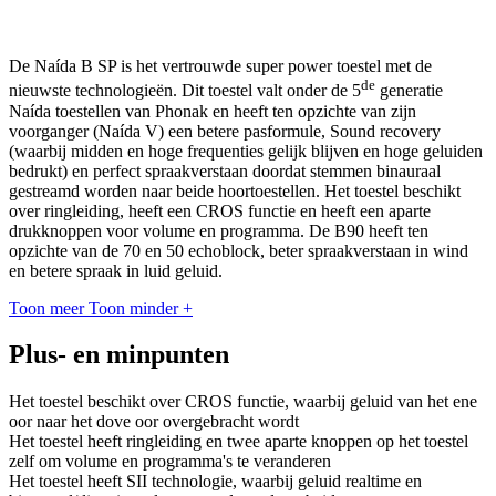
De Naída B SP is het vertrouwde super power toestel met de
de
nieuwste technologieën. Dit toestel valt onder de 5
generatie
Naída toestellen van Phonak en heeft ten opzichte van zijn
voorganger (Naída V) een betere pasformule, Sound recovery
(waarbij midden en hoge frequenties gelijk blijven en hoge geluiden
bedrukt) en perfect spraakverstaan doordat stemmen binauraal
gestreamd worden naar beide hoortoestellen. Het toestel beschikt
over ringleiding, heeft een CROS functie en heeft een aparte
drukknoppen voor volume en programma. De B90 heeft ten
opzichte van de 70 en 50 echoblock, beter spraakverstaan in wind
en betere spraak in luid geluid.
Toon meer
Toon minder
+
Plus- en minpunten
Het toestel beschikt over CROS functie, waarbij geluid van het ene
oor naar het dove oor overgebracht wordt
Het toestel heeft ringleiding en twee aparte knoppen op het toestel
zelf om volume en programma's te veranderen
Het toestel heeft SII technologie, waarbij geluid realtime en