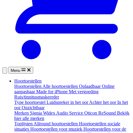
Menu
Hoortoestellen
Hoortoestellen
Alle hoortoestellen
Oplaadbaar
Online
aanpasbaar
Made for iPhone
Met vergoeding
Ruis/tinnitusmaskeerder
Type hoortoestel
Luidspreker in het oor
Achter het oor
In het
oor
Onzichtbaar
Merken
Signia
Widex
Audio Service
Oticon
ReSound
Bekijk
hier alle merken
Toplijsten
Allround hoortoestellen
Hoortoestellen sociale
situaties
Hoortoestellen voor muziek
Hoortoestellen voor de