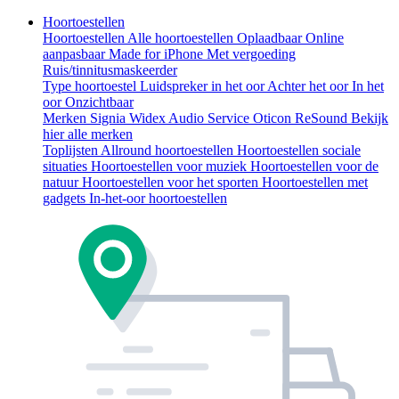
Hoortoestellen
Hoortoestellen
Alle hoortoestellen
Oplaadbaar
Online
aanpasbaar
Made for iPhone
Met vergoeding
Ruis/tinnitusmaskeerder
Type hoortoestel
Luidspreker in het oor
Achter het oor
In het
oor
Onzichtbaar
Merken
Signia
Widex
Audio Service
Oticon
ReSound
Bekijk
hier alle merken
Toplijsten
Allround hoortoestellen
Hoortoestellen sociale
situaties
Hoortoestellen voor muziek
Hoortoestellen voor de
natuur
Hoortoestellen voor het sporten
Hoortoestellen met
gadgets
In-het-oor hoortoestellen