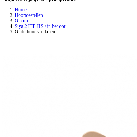
Home
Hoortoestellen
Oticon
Siya 2 ITE HS / in het oor
Onderhoudsartikelen