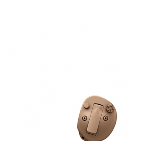
Zoeken
Snel zoeken
Signia hoortoestellen
Signia Pure BCT IX
Signia Silk IX
Widex
Allure AI
Audio Service R LI 7
Hoortoestelbatterijen
Widex filters
Filters
Domes
Onderhoudsartikelen
Signia Active Mini IX - Oplaadbaar
De Signia Active Mini IX is het nieuwste hoortoestel van Signia.
Bekijk