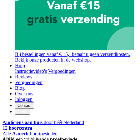
Bij bestellingen vanaf € 15,- betaalt u geen verzendkosten.
Bekijk onze producten in de webshop.
Hulp
Instructievideo's
Vergoedingen
Reviews
Vergoedingen
Blog
Over ons
Inloggen
Contact
Contact
Audiciens aan huis
door héél Nederland
12
hoorcentra
Alle
A-merk
hoortoestellen
Altijd
een vrijblijvende
proefperiode