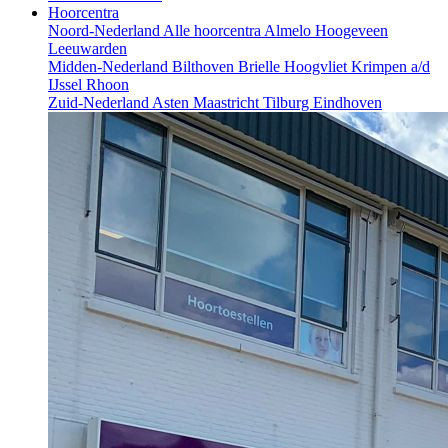
Hoorcentra
Noord-Nederland
Alle hoorcentra
Almelo
Hoogeveen
Leeuwarden
Midden-Nederland
Bilthoven
Brielle
Hoogvliet
Krimpen a/d
IJssel
Rhoon
Zuid-Nederland
Asten
Maastricht
Tilburg
Eindhoven