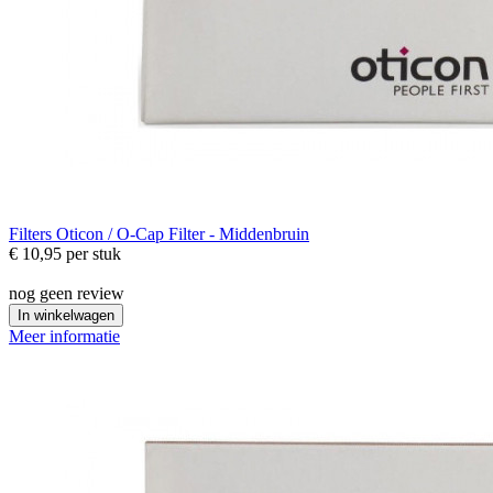
Filters
Oticon / O-Cap Filter - Middenbruin
€ 10,95
per stuk
nog geen review
In winkelwagen
Meer informatie