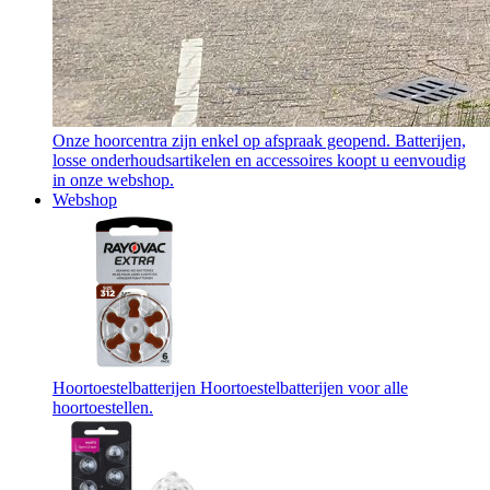
Onze hoorcentra zijn enkel op afspraak geopend. Batterijen,
losse onderhoudsartikelen en accessoires koopt u eenvoudig
in onze webshop.
Webshop
Hoortoestelbatterijen
Hoortoestelbatterijen voor alle
hoortoestellen.