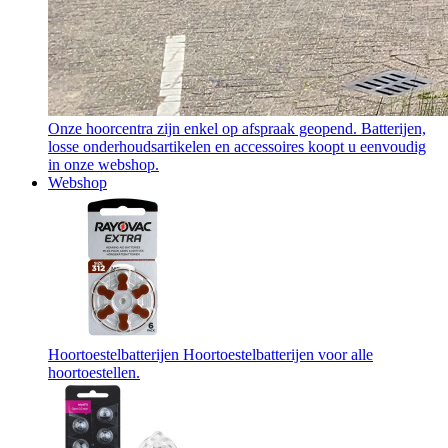
Onze hoorcentra zijn enkel op afspraak geopend. Batterijen,
losse onderhoudsartikelen en accessoires koopt u eenvoudig
in onze webshop.
Webshop
Hoortoestelbatterijen
Hoortoestelbatterijen voor alle
hoortoestellen.