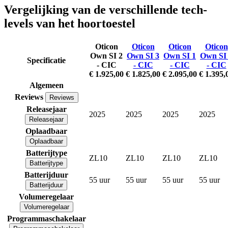
Vergelijking van de verschillende tech-
levels van het hoortoestel
Oticon
Oticon
Oticon
Oticon
Own SI 2
Own SI 3
Own SI 1
Own SI
Specificatie
- CIC
- CIC
- CIC
- CIC
€ 1.925,00
€ 1.825,00
€ 2.095,00
€ 1.395,
Algemeen
Reviews
Reviews
Releasejaar
2025
2025
2025
2025
Releasejaar
Oplaadbaar
Oplaadbaar
Batterijtype
ZL10
ZL10
ZL10
ZL10
Batterijtype
Batterijduur
55 uur
55 uur
55 uur
55 uur
Batterijduur
Volumeregelaar
Volumeregelaar
Programmaschakelaar