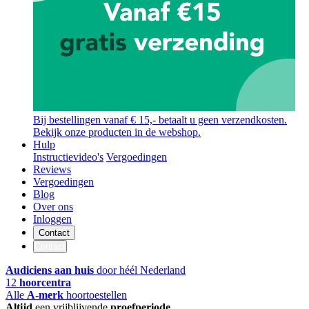
Bij bestellingen vanaf € 15,- betaalt u geen verzendkosten.
Bekijk onze producten in de webshop.
Hulp
Instructievideo's
Vergoedingen
Reviews
Vergoedingen
Blog
Over ons
Inloggen
Contact
Contact
Audiciens aan huis
door héél Nederland
12
hoorcentra
Alle
A-merk
hoortoestellen
Altijd
een vrijblijvende
proefperiode