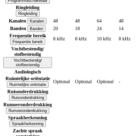
Programmaschakelaar
Ringleiding
Ringleiding
Kanalen
48
48
64
48
Kanalen
Banden
20
18
24
14
Banden
Frequentie bereik
8 kHz
8 kHz
10 kHz
8 kHz
Frequentie bereik
Vochtbestendig/
stofbestendig
Vochtbestendig/
stofbestendig
Audiologisch
Ruimtelijke oriëntatie
Optional
Optional
Optional
-
Ruimtelijke oriëntatie
Ruisonderdrukking
Ruisonderdrukking
Rumoeronderdrukking
Rumoeronderdrukking
Spraakherkenning
Spraakherkenning
Zachte spraak