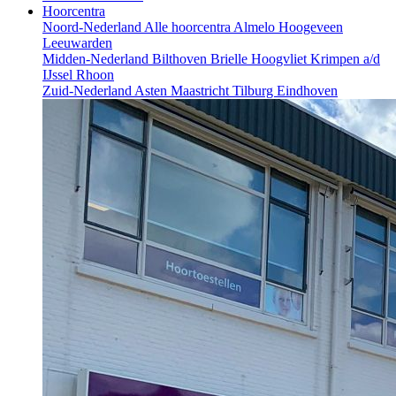
Hoorcentra
Noord-Nederland
Alle hoorcentra
Almelo
Hoogeveen
Leeuwarden
Midden-Nederland
Bilthoven
Brielle
Hoogvliet
Krimpen a/d
IJssel
Rhoon
Zuid-Nederland
Asten
Maastricht
Tilburg
Eindhoven