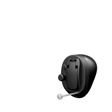
Zoeken
Snel zoeken
Signia hoortoestellen
Signia Pure BCT IX
Signia Silk IX
Widex
Allure AI
Audio Service R LI 7
Hoortoestelbatterijen
Widex filters
Filters
Domes
Onderhoudsartikelen
Signia Active Mini IX - Oplaadbaar
De Signia Active Mini IX is het nieuwste hoortoestel van Signia.
Bekijk