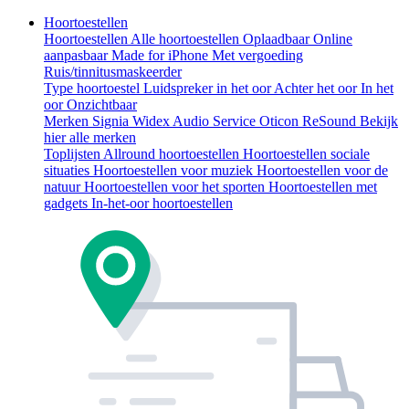
Hoortoestellen
Hoortoestellen
Alle hoortoestellen
Oplaadbaar
Online
aanpasbaar
Made for iPhone
Met vergoeding
Ruis/tinnitusmaskeerder
Type hoortoestel
Luidspreker in het oor
Achter het oor
In het
oor
Onzichtbaar
Merken
Signia
Widex
Audio Service
Oticon
ReSound
Bekijk
hier alle merken
Toplijsten
Allround hoortoestellen
Hoortoestellen sociale
situaties
Hoortoestellen voor muziek
Hoortoestellen voor de
natuur
Hoortoestellen voor het sporten
Hoortoestellen met
gadgets
In-het-oor hoortoestellen