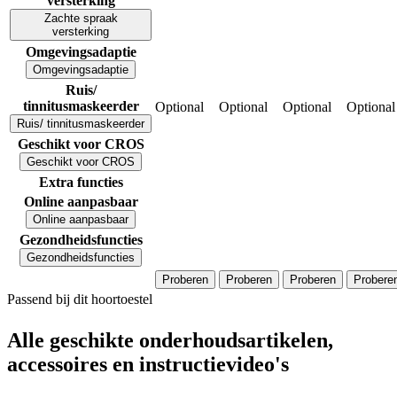
versterking
Zachte spraak
versterking
Omgevingsadaptie
Omgevingsadaptie
Ruis/
tinnitusmaskeerder
Optional
Optional
Optional
Optional
Ruis/ tinnitusmaskeerder
Geschikt voor CROS
Geschikt voor CROS
Extra functies
Online aanpasbaar
Online aanpasbaar
Gezondheidsfuncties
Gezondheidsfuncties
Proberen
Proberen
Proberen
Probere
Passend bij dit hoortoestel
Alle geschikte onderhoudsartikelen,
accessoires en instructievideo's