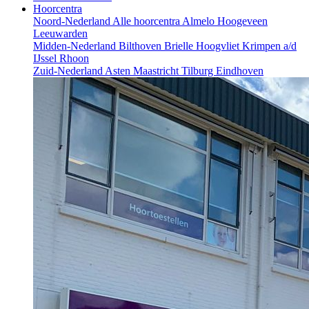
Hoorcentra
Noord-Nederland
Alle hoorcentra
Almelo
Hoogeveen
Leeuwarden
Midden-Nederland
Bilthoven
Brielle
Hoogvliet
Krimpen a/d
IJssel
Rhoon
Zuid-Nederland
Asten
Maastricht
Tilburg
Eindhoven