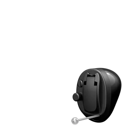
Zoeken
Snel zoeken
Signia hoortoestellen
Signia Pure BCT IX
Signia Silk IX
Widex
Allure AI
Audio Service R LI 7
Hoortoestelbatterijen
Widex filters
Filters
Domes
Onderhoudsartikelen
Signia Active Mini IX - Oplaadbaar
De Signia Active Mini IX is het nieuwste hoortoestel van Signia.
Bekijk