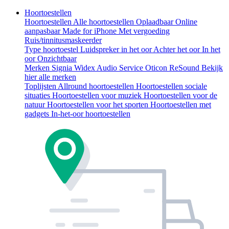
Hoortoestellen
Hoortoestellen
Alle hoortoestellen
Oplaadbaar
Online
aanpasbaar
Made for iPhone
Met vergoeding
Ruis/tinnitusmaskeerder
Type hoortoestel
Luidspreker in het oor
Achter het oor
In het
oor
Onzichtbaar
Merken
Signia
Widex
Audio Service
Oticon
ReSound
Bekijk
hier alle merken
Toplijsten
Allround hoortoestellen
Hoortoestellen sociale
situaties
Hoortoestellen voor muziek
Hoortoestellen voor de
natuur
Hoortoestellen voor het sporten
Hoortoestellen met
gadgets
In-het-oor hoortoestellen