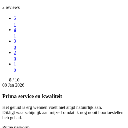
2
reviews
5
1
4
1
3
0
2
0
1
0
8
/ 10
08 Jan 2026
Prima service en kwaliteit
Het geluid is erg wennen voelt niet altijd natuurlijk aan.
Dit.ligt waarschijnlijk aan mijzelf omdat ik nog nooit hoortoestellen
heb gehad.
Prima pasvorm