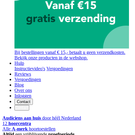
Bij bestellingen vanaf € 15,- betaalt u geen verzendkosten.
Bekijk onze producten in de webshop.
Hulp
Instructievideo's
Vergoedingen
Reviews
Vergoedingen
Blog
Over ons
Inloggen
Contact
Contact
Audiciens aan huis
door héél Nederland
12
hoorcentra
Alle
A-merk
hoortoestellen
Altijd
een vrijblijvende
proefperiode