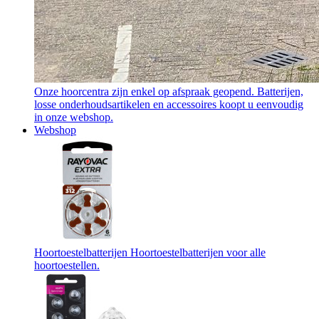
Onze hoorcentra zijn enkel op afspraak geopend. Batterijen,
losse onderhoudsartikelen en accessoires koopt u eenvoudig
in onze webshop.
Webshop
Hoortoestelbatterijen
Hoortoestelbatterijen voor alle
hoortoestellen.