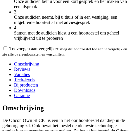
Onze audicien belt u voor een kort gesprek en het maken van
een afspraak
3
Onze audicien neemt, bij u thuis of in een vestiging, een
uitgebreide hoortest af met adviesgesprek
4
Samen met de audicien kiest u een hoortoestel om geheel
vrijblijvend uit te proberen
Toevoegen aan vergelijker
Voeg dit hoortoestel toe aan je vergelijk en
zie alle overeenkomsten en verschillen.
Omschrijving
Reviews
Variaties
Tech-levels
Bijproducten
Downloads
Garantie
Omschrijving
De Oticon Own SI CIC is een in-het-oor hoortoestel dat diep in de
gehoorgang zit. Ook bevat het toestel de nieuwste technologie
zonder hier concessies voor te maken. Zo bevat het toestel de Oticon