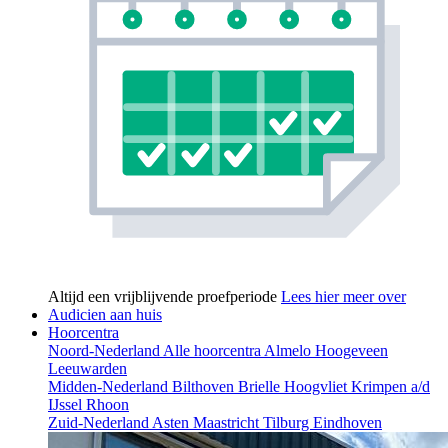
Altijd een vrijblijvende proefperiode
Lees hier meer over
Audicien aan huis
Hoorcentra
Noord-Nederland
Alle hoorcentra
Almelo
Hoogeveen
Leeuwarden
Midden-Nederland
Bilthoven
Brielle
Hoogvliet
Krimpen a/d
IJssel
Rhoon
Zuid-Nederland
Asten
Maastricht
Tilburg
Eindhoven