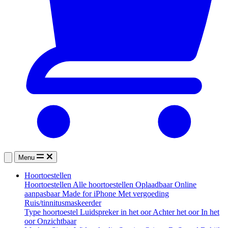
Menu
Hoortoestellen
Hoortoestellen
Alle hoortoestellen
Oplaadbaar
Online
aanpasbaar
Made for iPhone
Met vergoeding
Ruis/tinnitusmaskeerder
Type hoortoestel
Luidspreker in het oor
Achter het oor
In het
oor
Onzichtbaar