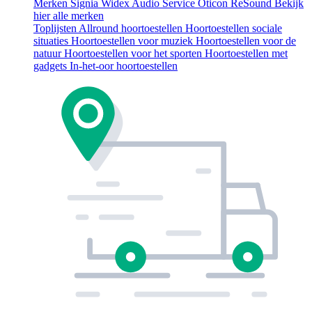
Merken
Signia
Widex
Audio Service
Oticon
ReSound
Bekijk
hier alle merken
Toplijsten
Allround hoortoestellen
Hoortoestellen sociale
situaties
Hoortoestellen voor muziek
Hoortoestellen voor de
natuur
Hoortoestellen voor het sporten
Hoortoestellen met
gadgets
In-het-oor hoortoestellen