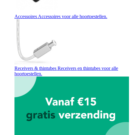
Accessoires
Accessoires voor alle hoortoestellen.
Receivers & thintubes
Receivers en thintubes voor alle
hoortoestellen.