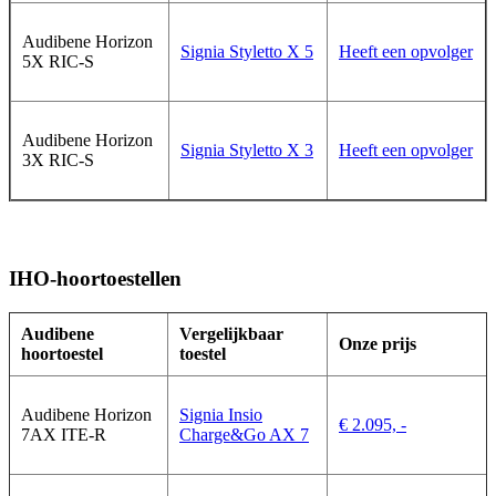
Audibene Horizon
Signia Styletto X 5
Heeft een opvolger
5X RIC-S
Audibene Horizon
Signia Styletto X 3
Heeft een opvolger
3X RIC-S
IHO-hoortoestellen
Audibene
Vergelijkbaar
Onze prijs
hoortoestel
toestel
Audibene Horizon
Signia Insio
€ 2.095, -
7AX ITE-R
Charge&Go AX 7