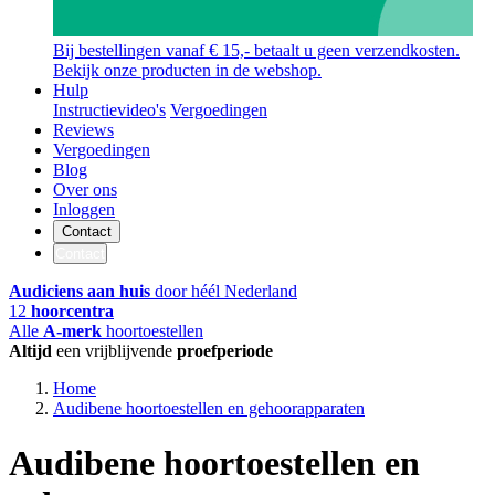
Bij bestellingen vanaf € 15,- betaalt u geen verzendkosten.
Bekijk onze producten in de webshop.
Hulp
Instructievideo's
Vergoedingen
Reviews
Vergoedingen
Blog
Over ons
Inloggen
Contact
Contact
Audiciens aan huis
door héél Nederland
12
hoorcentra
Alle
A-merk
hoortoestellen
Altijd
een vrijblijvende
proefperiode
Home
Audibene hoortoestellen en gehoorapparaten
Audibene hoortoestellen en