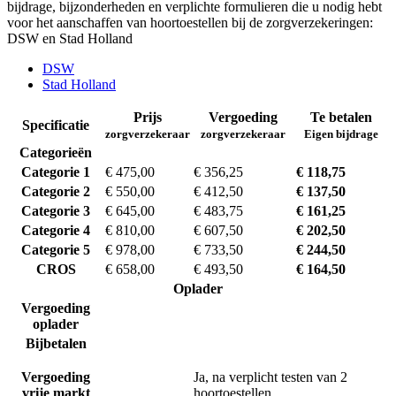
bijdrage, bijzonderheden en verplichte formulieren die u nodig hebt
voor het aanschaffen van hoortoestellen bij de zorgverzekeringen:
DSW en Stad Holland
DSW
Stad Holland
Prijs
Vergoeding
Te betalen
Specificatie
zorgverzekeraar
zorgverzekeraar
Eigen bijdrage
Categorieën
Categorie 1
€ 475,00
€ 356,25
€ 118,75
Categorie 2
€ 550,00
€ 412,50
€ 137,50
Categorie 3
€ 645,00
€ 483,75
€ 161,25
Categorie 4
€ 810,00
€ 607,50
€ 202,50
Categorie 5
€ 978,00
€ 733,50
€ 244,50
CROS
€ 658,00
€ 493,50
€ 164,50
Oplader
Vergoeding
oplader
Bijbetalen
Vergoeding
Ja, na verplicht testen van 2
vrije markt
hoortoestellen.