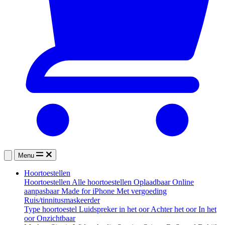
Menu
Hoortoestellen
Hoortoestellen
Alle hoortoestellen
Oplaadbaar
Online
aanpasbaar
Made for iPhone
Met vergoeding
Ruis/tinnitusmaskeerder
Type hoortoestel
Luidspreker in het oor
Achter het oor
In het
oor
Onzichtbaar