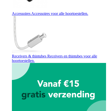
Accessoires
Accessoires voor alle hoortoestellen.
Receivers & thintubes
Receivers en thintubes voor alle
hoortoestellen.