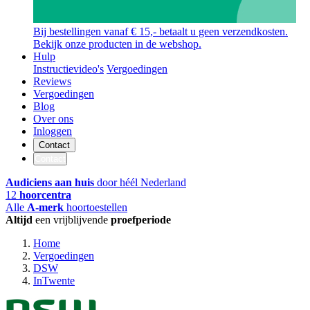
Bij bestellingen vanaf € 15,- betaalt u geen verzendkosten.
Bekijk onze producten in de webshop.
Hulp
Instructievideo's
Vergoedingen
Reviews
Vergoedingen
Blog
Over ons
Inloggen
Contact
Contact
Audiciens aan huis
door héél Nederland
12
hoorcentra
Alle
A-merk
hoortoestellen
Altijd
een vrijblijvende
proefperiode
Home
Vergoedingen
DSW
InTwente