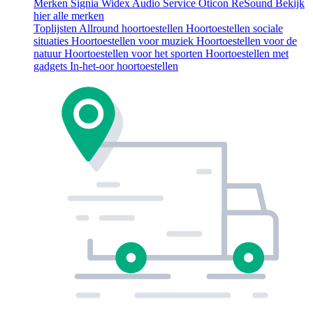
Merken
Signia
Widex
Audio Service
Oticon
ReSound
Bekijk
hier alle merken
Toplijsten
Allround hoortoestellen
Hoortoestellen sociale
situaties
Hoortoestellen voor muziek
Hoortoestellen voor de
natuur
Hoortoestellen voor het sporten
Hoortoestellen met
gadgets
In-het-oor hoortoestellen