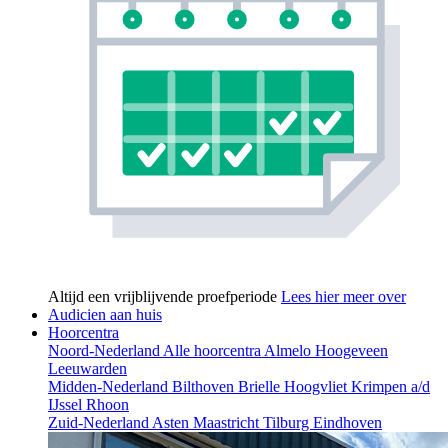
Altijd een vrijblijvende proefperiode
Lees hier meer over
Audicien aan huis
Hoorcentra
Noord-Nederland
Alle hoorcentra
Almelo
Hoogeveen
Leeuwarden
Midden-Nederland
Bilthoven
Brielle
Hoogvliet
Krimpen a/d
IJssel
Rhoon
Zuid-Nederland
Asten
Maastricht
Tilburg
Eindhoven