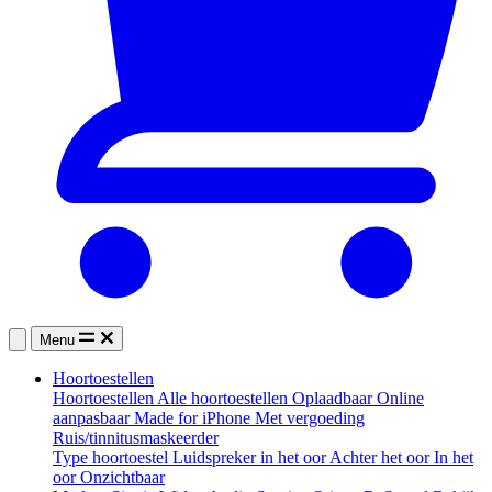
Menu
Hoortoestellen
Hoortoestellen
Alle hoortoestellen
Oplaadbaar
Online
aanpasbaar
Made for iPhone
Met vergoeding
Ruis/tinnitusmaskeerder
Type hoortoestel
Luidspreker in het oor
Achter het oor
In het
oor
Onzichtbaar