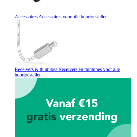
Accessoires
Accessoires voor alle hoortoestellen.
Receivers & thintubes
Receivers en thintubes voor alle
hoortoestellen.