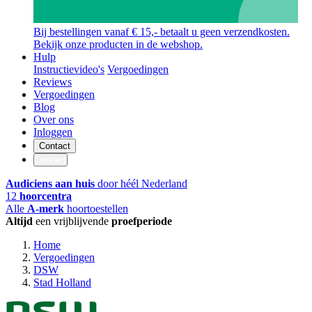
Bij bestellingen vanaf € 15,- betaalt u geen verzendkosten.
Bekijk onze producten in de webshop.
Hulp
Instructievideo's
Vergoedingen
Reviews
Vergoedingen
Blog
Over ons
Inloggen
Contact
Contact
Audiciens aan huis
door héél Nederland
12
hoorcentra
Alle
A-merk
hoortoestellen
Altijd
een vrijblijvende
proefperiode
Home
Vergoedingen
DSW
Stad Holland