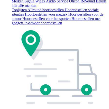
Merken
Signia
Widex
Audio Service
Oticon
ReSound
Bekijk
hier alle merken
Toplijsten
Allround hoortoestellen
Hoortoestellen sociale
situaties
Hoortoestellen voor muziek
Hoortoestellen voor de
natuur
Hoortoestellen voor het sporten
Hoortoestellen met
gadgets
In-het-oor hoortoestellen