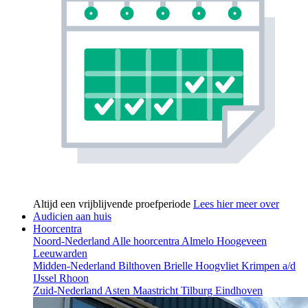
Altijd een vrijblijvende proefperiode
Lees hier meer over
Audicien aan huis
Hoorcentra
Noord-Nederland
Alle hoorcentra
Almelo
Hoogeveen
Leeuwarden
Midden-Nederland
Bilthoven
Brielle
Hoogvliet
Krimpen a/d
IJssel
Rhoon
Zuid-Nederland
Asten
Maastricht
Tilburg
Eindhoven