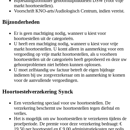
Bijbetalingsformulier gehoorhulpmiddelen DSW (voor vrije
markt hoortoestellen).
Voorschrift KNO-arts/Audiologisch Centrum, indien vereist.
Bijzonderheden
Er is geen machtiging nodig, wanneer u kiest voor
hoortoestellen uit de categorieën.
U heeft een machtiging nodig, wanneer u kiest voor vrije
markt hoortoestellen. U komt alleen in aanmerking voor een
vergoeding op vrije markt hoortoestellen, als u voorheen
hoortoestellen uit de categorieën heeft geprobeerd en deze uw
gehoorproblemen niet hebben kunnen oplossen.
U moet zelfstandig uw factuur betreft de eigen bijdrage
indienen bij uw zorgverzekeraar om in aanmerking te komen
voor de aanvullende vergoedingen.
Hoortoestelverzekering Synck
Een verzekering speciaal voor uw hoortoestellen. De
verzekering beschermt uw hoortoestellen tegen diefstal en
verlies.
Het is mogelijk om uw hoortoestellen te verzekeren tijdens de
proefperiode. De premie voor deze verzekering bedraagt: €
19,50 per hoortoestel en € 9,00 administratiekosten per polis.