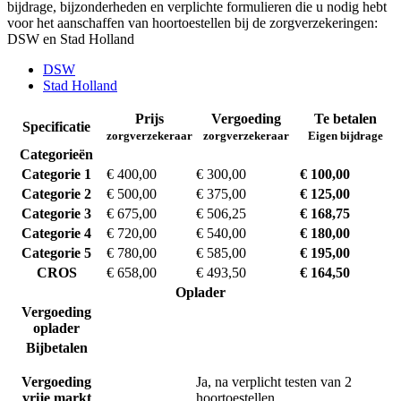
bijdrage, bijzonderheden en verplichte formulieren die u nodig hebt
voor het aanschaffen van hoortoestellen bij de zorgverzekeringen:
DSW en Stad Holland
DSW
Stad Holland
Prijs
Vergoeding
Te betalen
Specificatie
zorgverzekeraar
zorgverzekeraar
Eigen bijdrage
Categorieën
Categorie 1
€ 400,00
€ 300,00
€ 100,00
Categorie 2
€ 500,00
€ 375,00
€ 125,00
Categorie 3
€ 675,00
€ 506,25
€ 168,75
Categorie 4
€ 720,00
€ 540,00
€ 180,00
Categorie 5
€ 780,00
€ 585,00
€ 195,00
CROS
€ 658,00
€ 493,50
€ 164,50
Oplader
Vergoeding
oplader
Bijbetalen
Vergoeding
Ja, na verplicht testen van 2
vrije markt
hoortoestellen.