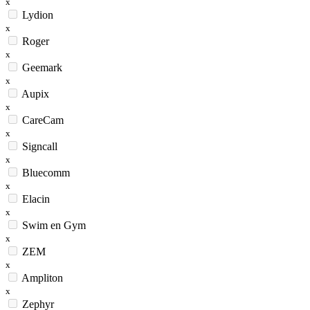
x
Lydion
x
Roger
x
Geemark
x
Aupix
x
CareCam
x
Signcall
x
Bluecomm
x
Elacin
x
Swim en Gym
x
ZEM
x
Ampliton
x
Zephyr