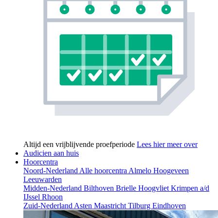
Altijd een vrijblijvende proefperiode
Lees hier meer over
Audicien aan huis
Hoorcentra
Noord-Nederland
Alle hoorcentra
Almelo
Hoogeveen
Leeuwarden
Midden-Nederland
Bilthoven
Brielle
Hoogvliet
Krimpen a/d
IJssel
Rhoon
Zuid-Nederland
Asten
Maastricht
Tilburg
Eindhoven