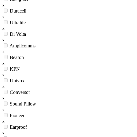
x
Duracell
x
Ultralife
x
Di Volta
x
Amplicomms
x
Beafon
x
KPN
x
Univox
x
Conversor
x
Sound Pillow
x
Pioneer
x
Earproof
x