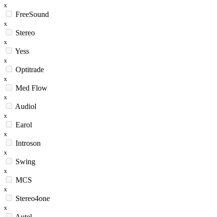
x
FreeSound
x
Stereo
x
Yess
x
Optitrade
x
Med Flow
x
Audiol
x
Earol
x
Introson
x
Swing
x
MCS
x
Stereo4one
x
Autel