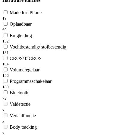
Hardware functies
Made for iPhone
19
Oplaadbaar
69
Ringleiding
132
Vochtbestendig/ stofbestendig
181
CROS/ biCROS
104
Volumeregelaar
156
Programmaschakelaar
180
Bluetooth
72
Valdetectie
x
Vertaalfunctie
x
Body tracking
x