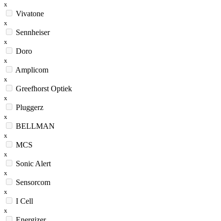
x
Vivatone
x
Sennheiser
x
Doro
x
Amplicom
x
Greefhorst Optiek
x
Pluggerz
x
BELLMAN
x
MCS
x
Sonic Alert
x
Sensorcom
x
I Cell
x
Energizer