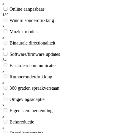
x
Online aanpasbaar
180
Windruisonderdrukking
x
Muziek modus
x
Binaurale directionaliteit
x
Software/firmware updates
54
Ear-to-ear communicatie
x
Rumoeronderdrukking
x
360 graden spraakverstaan
x
Omgevingsadaptie
x
Eigen stem herkenning
x
Echoreductie
x