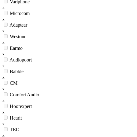
Variphone
x
Microcom
x
Adaptear
x
Westone
x
Earmo
x
Audiopoort
x
Babble
x
CM
x
Comfort Audio
x
Hoorexpert
x
Hearit
x
TEO
x