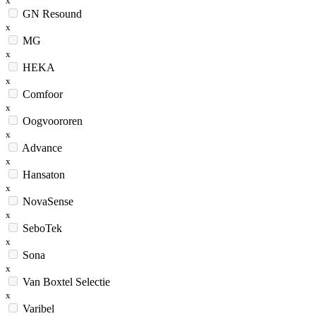
x
GN Resound
x
MG
x
HEKA
x
Comfoor
x
Oogvoororen
x
Advance
x
Hansaton
x
NovaSense
x
SeboTek
x
Sona
x
Van Boxtel Selectie
x
Varibel