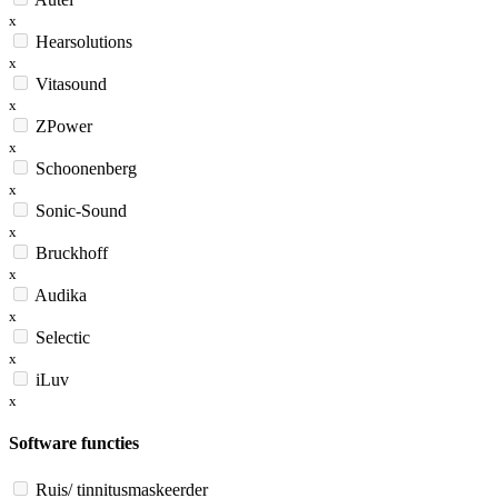
x
Hearsolutions
x
Vitasound
x
ZPower
x
Schoonenberg
x
Sonic-Sound
x
Bruckhoff
x
Audika
x
Selectic
x
iLuv
x
Software functies
Ruis/ tinnitusmaskeerder