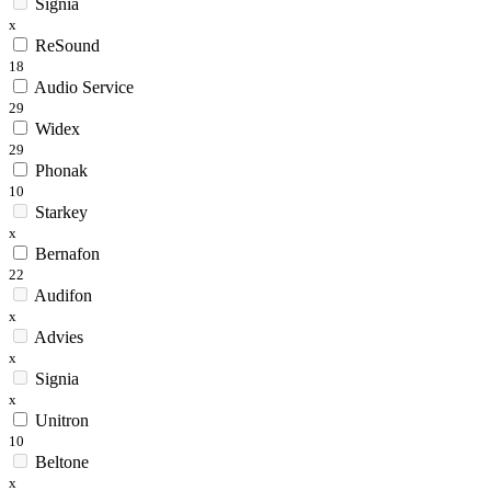
Signia
x
ReSound
18
Audio Service
29
Widex
29
Phonak
10
Starkey
x
Bernafon
22
Audifon
x
Advies
x
Signia
x
Unitron
10
Beltone
x