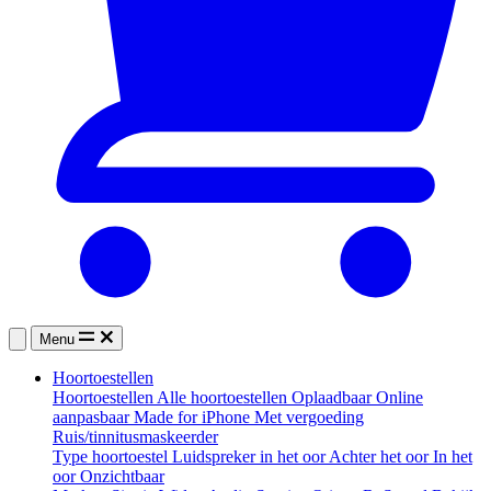
Menu
Hoortoestellen
Hoortoestellen
Alle hoortoestellen
Oplaadbaar
Online
aanpasbaar
Made for iPhone
Met vergoeding
Ruis/tinnitusmaskeerder
Type hoortoestel
Luidspreker in het oor
Achter het oor
In het
oor
Onzichtbaar