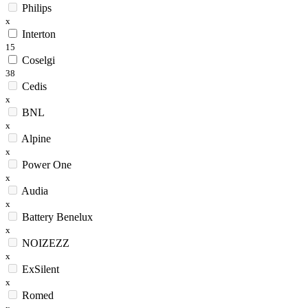
Philips
x
Interton
15
Coselgi
38
Cedis
x
BNL
x
Alpine
x
Power One
x
Audia
x
Battery Benelux
x
NOIZEZZ
x
ExSilent
x
Romed