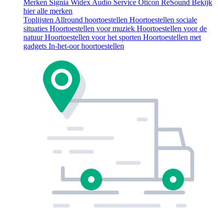
Merken
Signia
Widex
Audio Service
Oticon
ReSound
Bekijk
hier alle merken
Toplijsten
Allround hoortoestellen
Hoortoestellen sociale
situaties
Hoortoestellen voor muziek
Hoortoestellen voor de
natuur
Hoortoestellen voor het sporten
Hoortoestellen met
gadgets
In-het-oor hoortoestellen