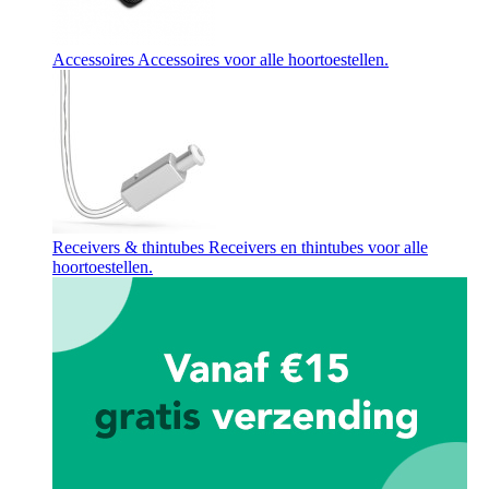
Accessoires
Accessoires voor alle hoortoestellen.
Receivers & thintubes
Receivers en thintubes voor alle
hoortoestellen.