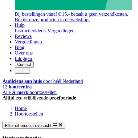
Bij bestellingen vanaf € 15,- betaalt u geen verzendkosten.
Bekijk onze producten in de webshop.
Hulp
Instructievideo's
Vergoedingen
Reviews
Vergoedingen
Blog
Over ons
Inloggen
Contact
Contact
Audiciens aan huis
door héél Nederland
12
hoorcentra
Alle
A-merk
hoortoestellen
Altijd
een vrijblijvende
proefperiode
Home
Hoortoestellen
Filter dit product overzicht