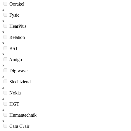
Oorakel
x
Fysic
x
HearPlus
x
Relation
x
BST
x
Amigo
x
Digiwave
x
Slechtziend
x
Nokia
x
HGT
x
Humantechnik
x
Cara C\'air