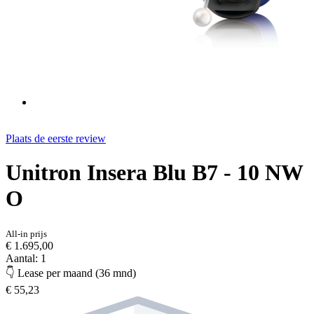
Plaats de eerste review
Unitron Insera Blu B7 - 10 NW
O
All-in prijs
€ 1.695,00
Aantal: 1
👇 Lease per maand (36 mnd)
€ 55,23