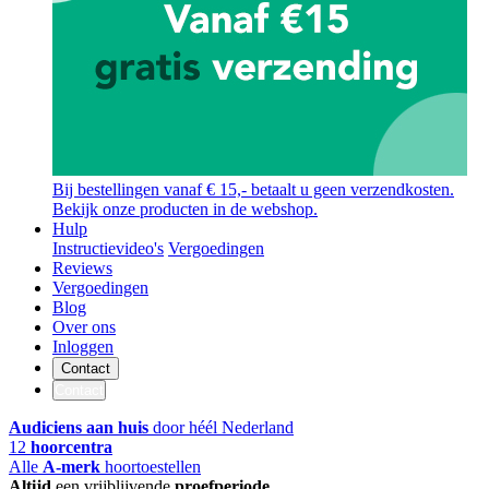
Bij bestellingen vanaf € 15,- betaalt u geen verzendkosten.
Bekijk onze producten in de webshop.
Hulp
Instructievideo's
Vergoedingen
Reviews
Vergoedingen
Blog
Over ons
Inloggen
Contact
Contact
Audiciens aan huis
door héél Nederland
12
hoorcentra
Alle
A-merk
hoortoestellen
Altijd
een vrijblijvende
proefperiode