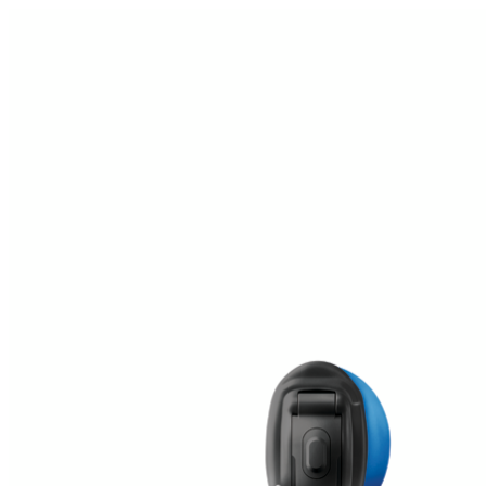
Zoeken
Snel zoeken
Signia hoortoestellen
Signia Pure BCT IX
Signia Silk IX
Widex
Allure AI
Audio Service R LI 7
Hoortoestelbatterijen
Widex filters
Filters
Domes
Onderhoudsartikelen
Signia Active Mini IX - Oplaadbaar
De Signia Active Mini IX is het nieuwste hoortoestel van Signia.
Bekijk