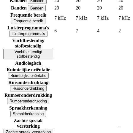
Kanalen
20
20
20
20
Kanalen
Banden
20
20
20
20
Banden
Frequentie bereik
7 kHz
7 kHz
7 kHz
7 kHz
Frequentie bereik
Luisterprogramma's
6
7
4
2
Luisterprogramma's
Vochtbestendig/
stofbestendig
Vochtbestendig/
stofbestendig
Audiologisch
Ruimtelijke oriëntatie
Ruimtelijke oriëntatie
Ruisonderdrukking
Ruisonderdrukking
Rumoeronderdrukking
Rumoeronderdrukking
Spraakherkenning
Spraakherkenning
Zachte spraak
versterking
-
Zachte spraak versterking