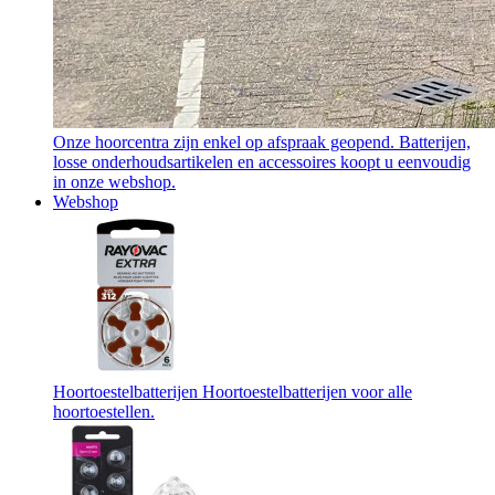
Onze hoorcentra zijn enkel op afspraak geopend. Batterijen,
losse onderhoudsartikelen en accessoires koopt u eenvoudig
in onze webshop.
Webshop
Hoortoestelbatterijen
Hoortoestelbatterijen voor alle
hoortoestellen.