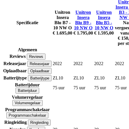
Unit
Insera
Unitron
Unitron
Unitron
B3 - 
Insera
Insera
Insera
NW 
Specificatie
Blu B7 -
Blu B9 -
Blu B5 -
Na
10 NW O
10 NW O
10 NW O
vergoe
€ 1.695,00
€ 1.795,00
€ 1.595,00
vana
€ 150
per s
Algemeen
Reviews
Reviews
Releasejaar
2022
2022
2022
2022
Releasejaar
Oplaadbaar
Oplaadbaar
Batterijtype
ZL10
ZL10
ZL10
ZL10
Batterijtype
Batterijduur
75 uur
75 uur
75 uur
75 uur
Batterijduur
Volumeregelaar
Volumeregelaar
Programmaschakelaar
Programmaschakelaar
Ringleiding
Ringleiding