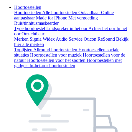
Hoortoestellen
Hoortoestellen
Alle hoortoestellen
Oplaadbaar
Online
aanpasbaar
Made for iPhone
Met vergoeding
Ruis/tinnitusmaskeerder
Type hoortoestel
Luidspreker in het oor
Achter het oor
In het
oor
Onzichtbaar
Merken
Signia
Widex
Audio Service
Oticon
ReSound
Bekijk
hier alle merken
Toplijsten
Allround hoortoestellen
Hoortoestellen sociale
situaties
Hoortoestellen voor muziek
Hoortoestellen voor de
natuur
Hoortoestellen voor het sporten
Hoortoestellen met
gadgets
In-het-oor hoortoestellen