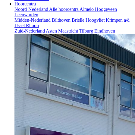
Hoorcentra
Noord-Nederland
Alle hoorcentra
Almelo
Hoogeveen
Leeuwarden
Midden-Nederland
Bilthoven
Brielle
Hoogvliet
Krimpen a/d
IJssel
Rhoon
Zuid-Nederland
Asten
Maastricht
Tilburg
Eindhoven