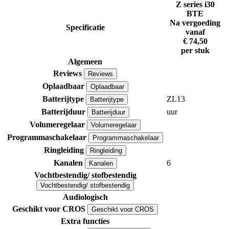
Z series i30
BTE
Na vergoeding
Specificatie
vanaf
€ 74,50
per stuk
Algemeen
Reviews
Reviews
Oplaadbaar
Oplaadbaar
Batterijtype
ZL13
Batterijtype
Batterijduur
uur
Batterijduur
Volumeregelaar
Volumeregelaar
Programmaschakelaar
Programmaschakelaar
Ringleiding
Ringleiding
Kanalen
6
Kanalen
Vochtbestendig/ stofbestendig
Vochtbestendig/ stofbestendig
Audiologisch
Geschikt voor CROS
Geschikt voor CROS
Extra functies