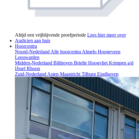
Altijd een vrijblijvende proefperiode
Lees hier meer over
Audicien aan huis
Hoorcentra
Noord-Nederland
Alle hoorcentra
Almelo
Hoogeveen
Leeuwarden
Midden-Nederland
Bilthoven
Brielle
Hoogvliet
Krimpen a/d
IJssel
Rhoon
Zuid-Nederland
Asten
Maastricht
Tilburg
Eindhoven