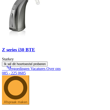
Z series i30 BTE
Starkey
Ik wil dit hoortoestel proberen
9.4
Vergoedingen
Vacatures
Over ons
085 - 225 0685
Afspraak maken