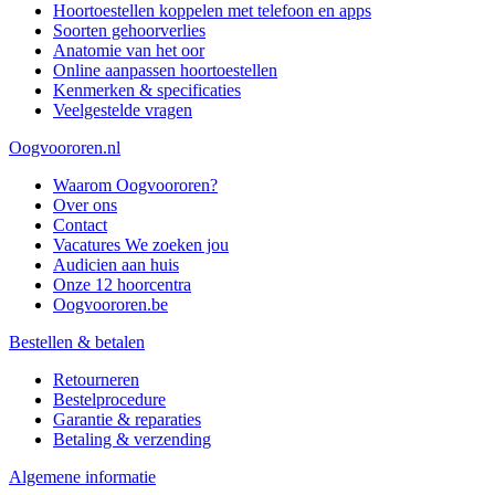
Hoortoestellen koppelen met telefoon en apps
Soorten gehoorverlies
Anatomie van het oor
Online aanpassen hoortoestellen
Kenmerken & specificaties
Veelgestelde vragen
Oogvoororen.nl
Waarom Oogvoororen?
Over ons
Contact
Vacatures
We zoeken jou
Audicien aan huis
Onze 12 hoorcentra
Oogvoororen.be
Bestellen & betalen
Retourneren
Bestelprocedure
Garantie & reparaties
Betaling & verzending
Algemene informatie