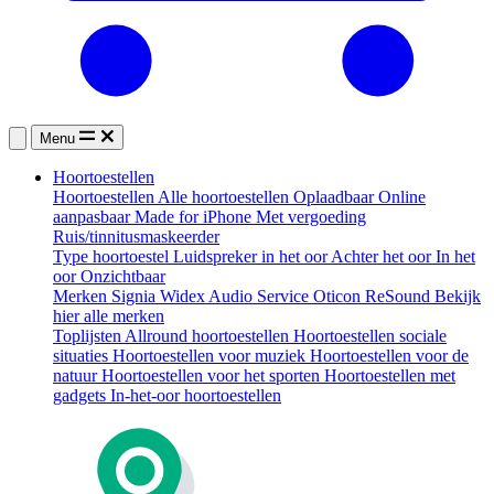
Menu
Hoortoestellen
Hoortoestellen
Alle hoortoestellen
Oplaadbaar
Online
aanpasbaar
Made for iPhone
Met vergoeding
Ruis/tinnitusmaskeerder
Type hoortoestel
Luidspreker in het oor
Achter het oor
In het
oor
Onzichtbaar
Merken
Signia
Widex
Audio Service
Oticon
ReSound
Bekijk
hier alle merken
Toplijsten
Allround hoortoestellen
Hoortoestellen sociale
situaties
Hoortoestellen voor muziek
Hoortoestellen voor de
natuur
Hoortoestellen voor het sporten
Hoortoestellen met
gadgets
In-het-oor hoortoestellen