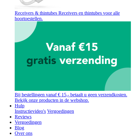
Receivers & thintubes
Receivers en thintubes voor alle
hoortoestellen.
Bij bestellingen vanaf € 15,- betaalt u geen verzendkosten.
Bekijk onze producten in de webshop.
Hulp
Instructievideo's
Vergoedingen
Reviews
Vergoedingen
Blog
Over ons