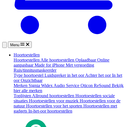
Menu
Hoortoestellen
Hoortoestellen
Alle hoortoestellen
Oplaadbaar
Online
aanpasbaar
Made for iPhone
Met vergoeding
Ruis/tinnitusmaskeerder
Type hoortoestel
Luidspreker in het oor
Achter het oor
In het
oor
Onzichtbaar
Merken
Signia
Widex
Audio Service
Oticon
ReSound
Bekijk
hier alle merken
Toplijsten
Allround hoortoestellen
Hoortoestellen sociale
situaties
Hoortoestellen voor muziek
Hoortoestellen voor de
natuur
Hoortoestellen voor het sporten
Hoortoestellen met
gadgets
In-het-oor hoortoestellen