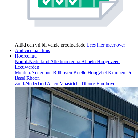
Altijd een vrijblijvende proefperiode
Lees hier meer over
Audicien aan huis
Hoorcentra
Noord-Nederland
Alle hoorcentra
Almelo
Hoogeveen
Leeuwarden
Midden-Nederland
Bilthoven
Brielle
Hoogvliet
Krimpen a/d
IJssel
Rhoon
Zuid-Nederland
Asten
Maastricht
Tilburg
Eindhoven