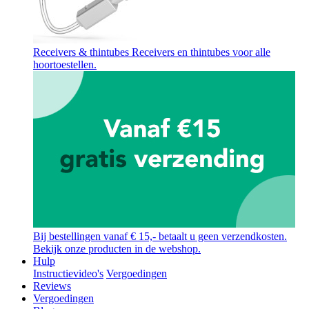
Receivers & thintubes
Receivers en thintubes voor alle
hoortoestellen.
Bij bestellingen vanaf € 15,- betaalt u geen verzendkosten.
Bekijk onze producten in de webshop.
Hulp
Instructievideo's
Vergoedingen
Reviews
Vergoedingen