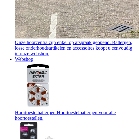
Onze hoorcentra zijn enkel op afspraak geopend. Batterijen,
losse onderhoudsartikelen en accessoires koopt u eenvoudig
in onze webshop.
Webshop
Hoortoestelbatterijen
Hoortoestelbatterijen voor alle
hoortoestellen.