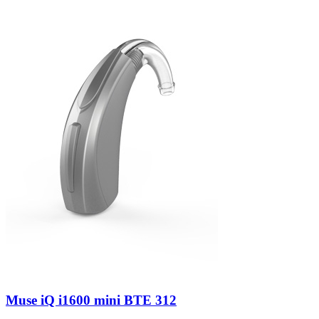
Zoeken
Snel zoeken
Signia hoortoestellen
Signia Pure BCT IX
Signia Silk IX
Widex
Allure AI
Audio Service R LI 7
Hoortoestelbatterijen
Widex filters
Filters
Domes
Onderhoudsartikelen
Signia Active Mini IX - Oplaadbaar
De Signia Active Mini IX is het nieuwste hoortoestel van Signia.
Bekijk
Muse iQ i1600 mini BTE 312