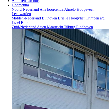
Audicien aan huis
Hoorcentra
Noord-Nederland
Alle hoorcentra
Almelo
Hoogeveen
Leeuwarden
Midden-Nederland
Bilthoven
Brielle
Hoogvliet
Krimpen a/d
IJssel
Rhoon
Zuid-Nederland
Asten
Maastricht
Tilburg
Eindhoven