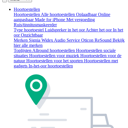
Hoortoestellen
Hoortoestellen
Alle hoortoestellen
Oplaadbaar
Online
aanpasbaar
Made for iPhone
Met vergoeding
Ruis/tinnitusmaskeerder
Type hoortoestel
Luidspreker in het oor
Achter het oor
In het
oor
Onzichtbaar
Merken
Signia
Widex
Audio Service
Oticon
ReSound
Bekijk
hier alle merken
Toplijsten
Allround hoortoestellen
Hoortoestellen sociale
situaties
Hoortoestellen voor muziek
Hoortoestellen voor de
natuur
Hoortoestellen voor het sporten
Hoortoestellen met
gadgets
In-het-oor hoortoestellen