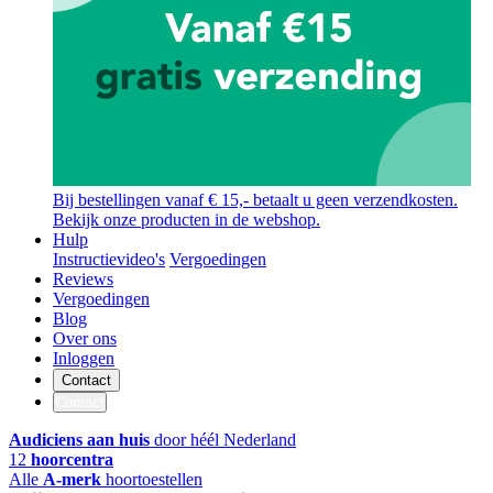
Bij bestellingen vanaf € 15,- betaalt u geen verzendkosten.
Bekijk onze producten in de webshop.
Hulp
Instructievideo's
Vergoedingen
Reviews
Vergoedingen
Blog
Over ons
Inloggen
Contact
Contact
Audiciens aan huis
door héél Nederland
12
hoorcentra
Alle
A-merk
hoortoestellen