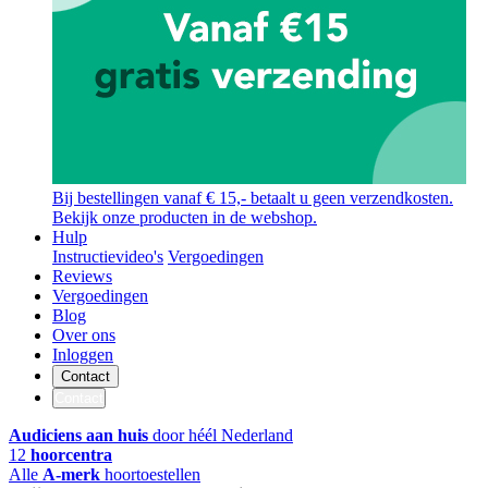
Bij bestellingen vanaf € 15,- betaalt u geen verzendkosten.
Bekijk onze producten in de webshop.
Hulp
Instructievideo's
Vergoedingen
Reviews
Vergoedingen
Blog
Over ons
Inloggen
Contact
Contact
Audiciens aan huis
door héél Nederland
12
hoorcentra
Alle
A-merk
hoortoestellen