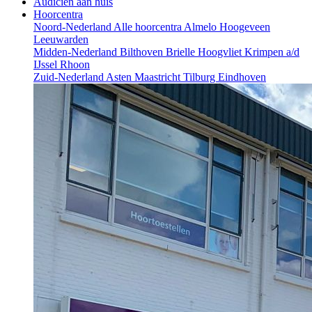
Audicien aan huis
Hoorcentra
Noord-Nederland
Alle hoorcentra
Almelo
Hoogeveen
Leeuwarden
Midden-Nederland
Bilthoven
Brielle
Hoogvliet
Krimpen a/d
IJssel
Rhoon
Zuid-Nederland
Asten
Maastricht
Tilburg
Eindhoven