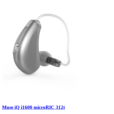
Zoeken
Snel zoeken
Signia hoortoestellen
Signia Pure BCT IX
Signia Silk IX
Widex
Allure AI
Audio Service R LI 7
Hoortoestelbatterijen
Widex filters
Filters
Domes
Onderhoudsartikelen
Signia Active Mini IX - Oplaadbaar
De Signia Active Mini IX is het nieuwste hoortoestel van Signia.
Bekijk
Muse iQ i1600 microRIC 312t