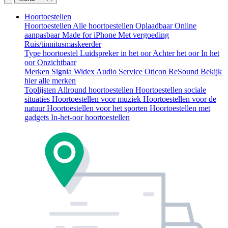
Hoortoestellen
Hoortoestellen
Alle hoortoestellen
Oplaadbaar
Online
aanpasbaar
Made for iPhone
Met vergoeding
Ruis/tinnitusmaskeerder
Type hoortoestel
Luidspreker in het oor
Achter het oor
In het
oor
Onzichtbaar
Merken
Signia
Widex
Audio Service
Oticon
ReSound
Bekijk
hier alle merken
Toplijsten
Allround hoortoestellen
Hoortoestellen sociale
situaties
Hoortoestellen voor muziek
Hoortoestellen voor de
natuur
Hoortoestellen voor het sporten
Hoortoestellen met
gadgets
In-het-oor hoortoestellen