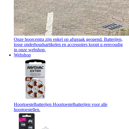
Onze hoorcentra zijn enkel op afspraak geopend. Batterijen,
losse onderhoudsartikelen en accessoires koopt u eenvoudig
in onze webshop.
Webshop
Hoortoestelbatterijen
Hoortoestelbatterijen voor alle
hoortoestellen.