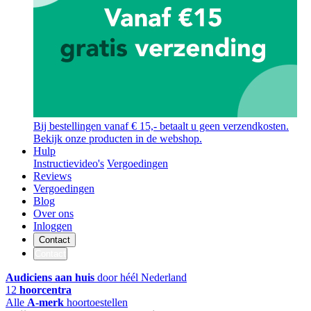
Bij bestellingen vanaf € 15,- betaalt u geen verzendkosten.
Bekijk onze producten in de webshop.
Hulp
Instructievideo's
Vergoedingen
Reviews
Vergoedingen
Blog
Over ons
Inloggen
Contact
Contact
Audiciens aan huis
door héél Nederland
12
hoorcentra
Alle
A-merk
hoortoestellen