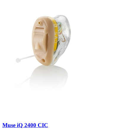
Zoeken
Snel zoeken
Signia hoortoestellen
Signia Pure BCT IX
Signia Silk IX
Widex
Allure AI
Audio Service R LI 7
Hoortoestelbatterijen
Widex filters
Filters
Domes
Onderhoudsartikelen
Signia Active Mini IX - Oplaadbaar
De Signia Active Mini IX is het nieuwste hoortoestel van Signia.
Bekijk
Muse iQ 2400 CIC