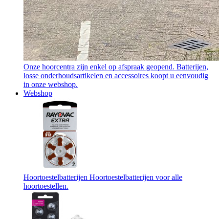
Onze hoorcentra zijn enkel op afspraak geopend. Batterijen,
losse onderhoudsartikelen en accessoires koopt u eenvoudig
in onze webshop.
Webshop
Hoortoestelbatterijen
Hoortoestelbatterijen voor alle
hoortoestellen.