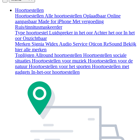
Hoortoestellen
Hoortoestellen
Alle hoortoestellen
Oplaadbaar
Online
aanpasbaar
Made for iPhone
Met vergoeding
Ruis/tinnitusmaskeerder
Type hoortoestel
Luidspreker in het oor
Achter het oor
In het
oor
Onzichtbaar
Merken
Signia
Widex
Audio Service
Oticon
ReSound
Bekijk
hier alle merken
Toplijsten
Allround hoortoestellen
Hoortoestellen sociale
situaties
Hoortoestellen voor muziek
Hoortoestellen voor de
natuur
Hoortoestellen voor het sporten
Hoortoestellen met
gadgets
In-het-oor hoortoestellen