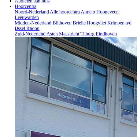
Audicien aan huis
Hoorcentra
Noord-Nederland
Alle hoorcentra
Almelo
Hoogeveen
Leeuwarden
Midden-Nederland
Bilthoven
Brielle
Hoogvliet
Krimpen a/d
IJssel
Rhoon
Zuid-Nederland
Asten
Maastricht
Tilburg
Eindhoven