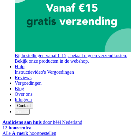
Bij bestellingen vanaf € 15,- betaalt u geen verzendkosten.
Bekijk onze producten in de webshop.
Hulp
Instructievideo's
Vergoedingen
Reviews
Vergoedingen
Blog
Over ons
Inloggen
Contact
Contact
Audiciens aan huis
door héél Nederland
12
hoorcentra
Alle
A-merk
hoortoestellen