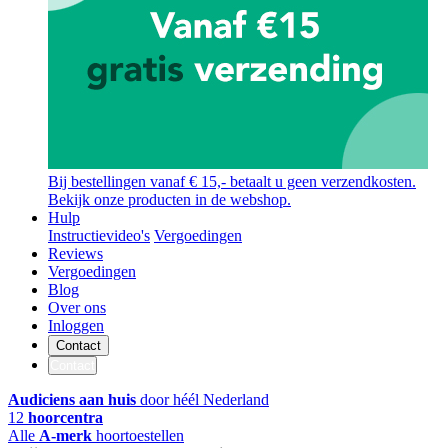
Bij bestellingen vanaf € 15,- betaalt u geen verzendkosten.
Bekijk onze producten in de webshop.
Hulp
Instructievideo's
Vergoedingen
Reviews
Vergoedingen
Blog
Over ons
Inloggen
Contact
Contact
Audiciens aan huis
door héél Nederland
12
hoorcentra
Alle
A-merk
hoortoestellen