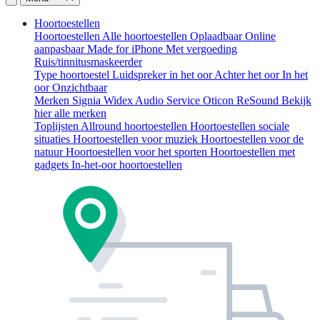
Hoortoestellen
Hoortoestellen
Alle hoortoestellen
Oplaadbaar
Online
aanpasbaar
Made for iPhone
Met vergoeding
Ruis/tinnitusmaskeerder
Type hoortoestel
Luidspreker in het oor
Achter het oor
In het
oor
Onzichtbaar
Merken
Signia
Widex
Audio Service
Oticon
ReSound
Bekijk
hier alle merken
Toplijsten
Allround hoortoestellen
Hoortoestellen sociale
situaties
Hoortoestellen voor muziek
Hoortoestellen voor de
natuur
Hoortoestellen voor het sporten
Hoortoestellen met
gadgets
In-het-oor hoortoestellen