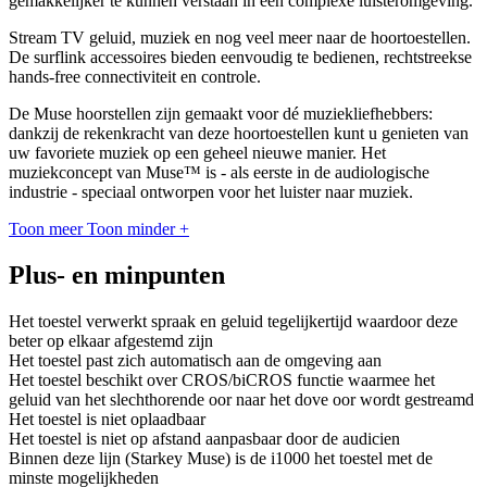
gemakkelijker te kunnen verstaan in een complexe luisteromgeving.
Stream TV geluid, muziek en nog veel meer naar de hoortoestellen.
De surflink accessoires bieden eenvoudig te bedienen, rechtstreekse
hands-free connectiviteit en controle.
De Muse hoorstellen zijn gemaakt voor dé muziekliefhebbers:
dankzij de rekenkracht van deze hoortoestellen kunt u genieten van
uw favoriete muziek op een geheel nieuwe manier. Het
muziekconcept van Muse™ is - als eerste in de audiologische
industrie - speciaal ontworpen voor het luister naar muziek.
Toon meer
Toon minder
+
Plus- en minpunten
Het toestel verwerkt spraak en geluid tegelijkertijd waardoor deze
beter op elkaar afgestemd zijn
Het toestel past zich automatisch aan de omgeving aan
Het toestel beschikt over CROS/biCROS functie waarmee het
geluid van het slechthorende oor naar het dove oor wordt gestreamd
Het toestel is niet oplaadbaar
Het toestel is niet op afstand aanpasbaar door de audicien
Binnen deze lijn (Starkey Muse) is de i1000 het toestel met de
minste mogelijkheden