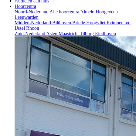
Audicien aan huis
Hoorcentra
Noord-Nederland
Alle hoorcentra
Almelo
Hoogeveen
Leeuwarden
Midden-Nederland
Bilthoven
Brielle
Hoogvliet
Krimpen a/d
IJssel
Rhoon
Zuid-Nederland
Asten
Maastricht
Tilburg
Eindhoven