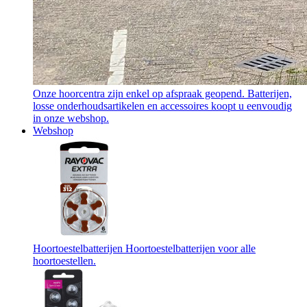
Onze hoorcentra zijn enkel op afspraak geopend. Batterijen,
losse onderhoudsartikelen en accessoires koopt u eenvoudig
in onze webshop.
Webshop
Hoortoestelbatterijen
Hoortoestelbatterijen voor alle
hoortoestellen.