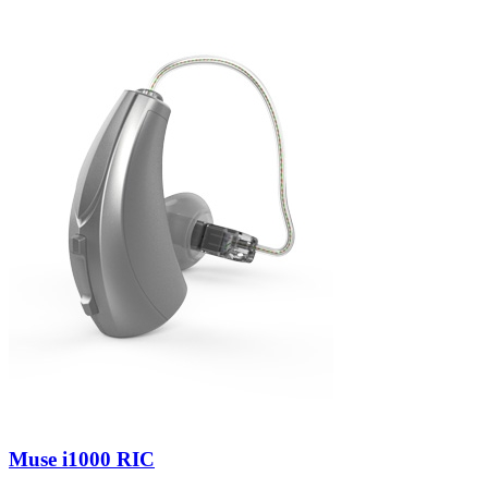
Zoeken
Snel zoeken
Signia hoortoestellen
Signia Pure BCT IX
Signia Silk IX
Widex
Allure AI
Audio Service R LI 7
Hoortoestelbatterijen
Widex filters
Filters
Domes
Onderhoudsartikelen
Signia Active Mini IX - Oplaadbaar
De Signia Active Mini IX is het nieuwste hoortoestel van Signia.
Bekijk
Muse i1000 RIC