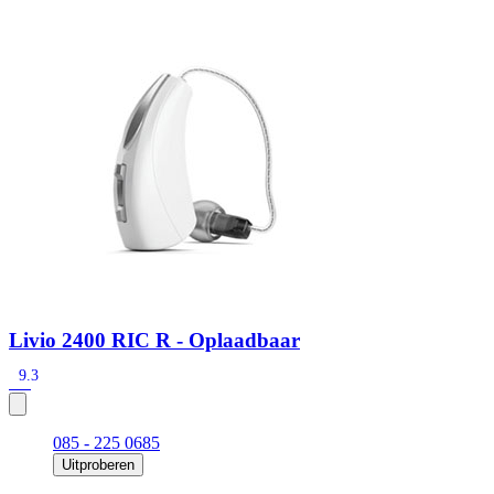
Zoeken
Snel zoeken
Signia hoortoestellen
Signia Pure BCT IX
Signia Silk IX
Widex
Allure AI
Audio Service R LI 7
Hoortoestelbatterijen
Widex filters
Filters
Domes
Onderhoudsartikelen
Signia Active Mini IX - Oplaadbaar
De Signia Active Mini IX is het nieuwste hoortoestel van Signia.
Bekijk
Livio 2400 RIC R - Oplaadbaar
9.3
085 - 225 0685
Uitproberen