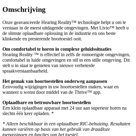
Omschrijving
Onze geavanceerde Hearing Reality™ technologie helpt u om te
verstaan in de meest uitdagende omgevingen. Met Livio™ heeft u
de slimste oplaadbare oplossing in de industrie en ons beste
klinkende en presterende hoortoestel ooit.
Om comfortabel te horen in complexe geluidssituaties
Hearing Reality ™ is effectief in zelfs de rumoerigste omgevingen,
comfortabel in luide omgevingen en stil in een stille omgeving. Dit
stelt u in staat te genieten van nieuwe verbeterde
spraakverstaanbaarheid.
Het gemak van hoortoestellen onderweg aanpassen
Eenvoudig wijzigingen in uw hoortoestellen maken, waar en
wanneer u wenst door middel van de Thrive™ app.
Oplaadbare en betrouwbare hoortoestellen
Een klein oplaadbaar apparaat met 24 uur aan superieur horen na
slechts één keer opladen. *
* Alleen beschikbaar in een oplaadbare RIC-behuizing. Resultaten
kunnen variëren op basis van het gebruik van draadloze
toepassingen en functies van het toestel.