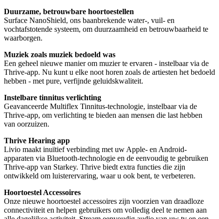
Duurzame, betrouwbare hoortoestellen
Surface NanoShield, ons baanbrekende water-, vuil- en
vochtafstotende systeem, om duurzaamheid en betrouwbaarheid te
waarborgen.
Muziek zoals muziek bedoeld was
Een geheel nieuwe manier om muzier te ervaren - instelbaar via de
Thrive-app. Nu kunt u elke noot horen zoals de artiesten het bedoeld
hebben - met pure, verfijnde geluidskwaliteit.
Instelbare tinnitus verlichting
Geavanceerde Multiflex Tinnitus-technologie, instelbaar via de
Thrive-app, om verlichting te bieden aan mensen die last hebben
van oorzuizen.
Thrive Hearing app
Livio maakt inuïtief verbinding met uw Apple- en Android-
apparaten via Bluetooth-technologie en de eenvoudig te gebruiken
Thrive-app van Starkey. Thrive biedt extra functies die zijn
ontwikkeld om luisterervaring, waar u ook bent, te verbeteren.
Hoortoestel Accessoires
Onze nieuwe hoortoestel accessoires zijn voorzien van draadloze
connectiviteit en helpen gebruikers om volledig deel te nemen aan
alle dagelijkse activiteit. Stream eenvoudig audio van uw tv en een