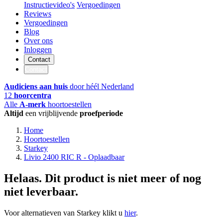
Instructievideo's
Vergoedingen
Reviews
Vergoedingen
Blog
Over ons
Inloggen
Contact
Contact
Audiciens aan huis
door héél Nederland
12
hoorcentra
Alle
A-merk
hoortoestellen
Altijd
een vrijblijvende
proefperiode
Home
Hoortoestellen
Starkey
Livio 2400 RIC R - Oplaadbaar
Helaas. Dit product is niet meer of nog
niet leverbaar.
Voor alternatieven van Starkey klikt u
hier
.