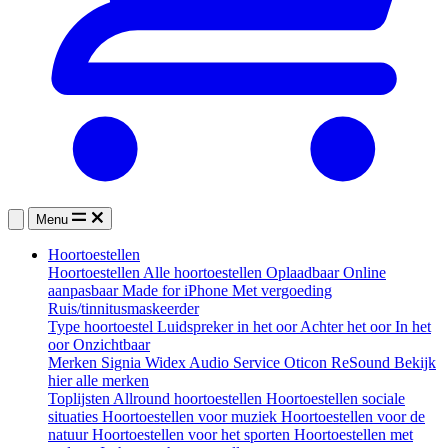
Menu
Hoortoestellen
Hoortoestellen
Alle hoortoestellen
Oplaadbaar
Online
aanpasbaar
Made for iPhone
Met vergoeding
Ruis/tinnitusmaskeerder
Type hoortoestel
Luidspreker in het oor
Achter het oor
In het
oor
Onzichtbaar
Merken
Signia
Widex
Audio Service
Oticon
ReSound
Bekijk
hier alle merken
Toplijsten
Allround hoortoestellen
Hoortoestellen sociale
situaties
Hoortoestellen voor muziek
Hoortoestellen voor de
natuur
Hoortoestellen voor het sporten
Hoortoestellen met