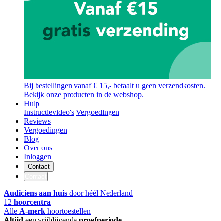
Bij bestellingen vanaf € 15,- betaalt u geen verzendkosten.
Bekijk onze producten in de webshop.
Hulp
Instructievideo's
Vergoedingen
Reviews
Vergoedingen
Blog
Over ons
Inloggen
Contact
Contact
Audiciens aan huis
door héél Nederland
12
hoorcentra
Alle
A-merk
hoortoestellen
Altijd
een vrijblijvende
proefperiode