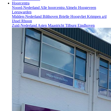
Hoorcentra
Noord-Nederland
Alle hoorcentra
Almelo
Hoogeveen
Leeuwarden
Midden-Nederland
Bilthoven
Brielle
Hoogvliet
Krimpen a/d
IJssel
Rhoon
Zuid-Nederland
Asten
Maastricht
Tilburg
Eindhoven