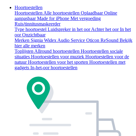
Hoortoestellen
Hoortoestellen
Alle hoortoestellen
Oplaadbaar
Online
aanpasbaar
Made for iPhone
Met vergoeding
Ruis/tinnitusmaskeerder
Type hoortoestel
Luidspreker in het oor
Achter het oor
In het
oor
Onzichtbaar
Merken
Signia
Widex
Audio Service
Oticon
ReSound
Bekijk
hier alle merken
Toplijsten
Allround hoortoestellen
Hoortoestellen sociale
situaties
Hoortoestellen voor muziek
Hoortoestellen voor de
natuur
Hoortoestellen voor het sporten
Hoortoestellen met
gadgets
In-het-oor hoortoestellen