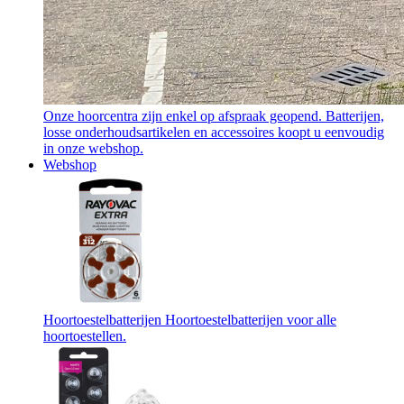
Onze hoorcentra zijn enkel op afspraak geopend. Batterijen,
losse onderhoudsartikelen en accessoires koopt u eenvoudig
in onze webshop.
Webshop
Hoortoestelbatterijen
Hoortoestelbatterijen voor alle
hoortoestellen.