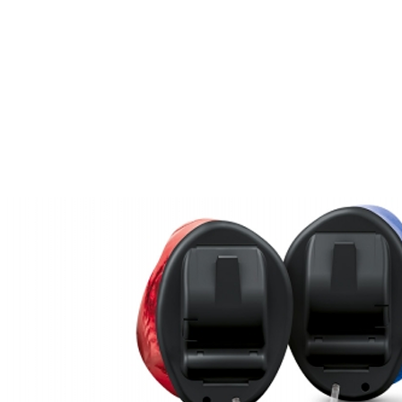
Zoeken
Snel zoeken
Signia hoortoestellen
Signia Pure BCT IX
Signia Silk IX
Widex
Allure AI
Audio Service R LI 7
Hoortoestelbatterijen
Widex filters
Filters
Domes
Onderhoudsartikelen
Signia Active Mini IX - Oplaadbaar
De Signia Active Mini IX is het nieuwste hoortoestel van Signia.
Bekijk