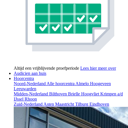
Altijd een vrijblijvende proefperiode
Lees hier meer over
Audicien aan huis
Hoorcentra
Noord-Nederland
Alle hoorcentra
Almelo
Hoogeveen
Leeuwarden
Midden-Nederland
Bilthoven
Brielle
Hoogvliet
Krimpen a/d
IJssel
Rhoon
Zuid-Nederland
Asten
Maastricht
Tilburg
Eindhoven