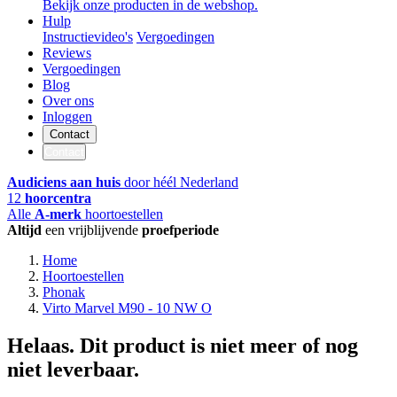
Bekijk onze producten in de webshop.
Hulp
Instructievideo's
Vergoedingen
Reviews
Vergoedingen
Blog
Over ons
Inloggen
Contact
Contact
Audiciens aan huis
door héél Nederland
12
hoorcentra
Alle
A-merk
hoortoestellen
Altijd
een vrijblijvende
proefperiode
Home
Hoortoestellen
Phonak
Virto Marvel M90 - 10 NW O
Helaas. Dit product is niet meer of nog
niet leverbaar.