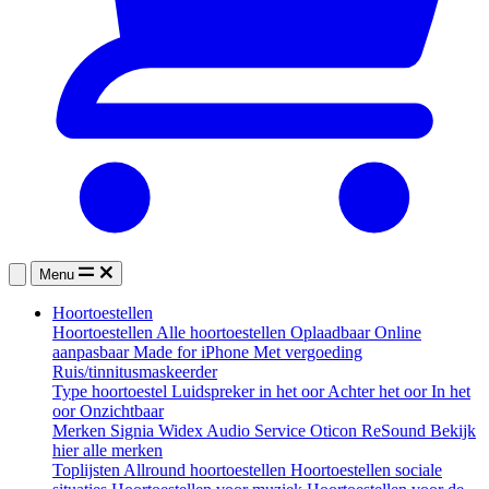
Menu
Hoortoestellen
Hoortoestellen
Alle hoortoestellen
Oplaadbaar
Online
aanpasbaar
Made for iPhone
Met vergoeding
Ruis/tinnitusmaskeerder
Type hoortoestel
Luidspreker in het oor
Achter het oor
In het
oor
Onzichtbaar
Merken
Signia
Widex
Audio Service
Oticon
ReSound
Bekijk
hier alle merken
Toplijsten
Allround hoortoestellen
Hoortoestellen sociale