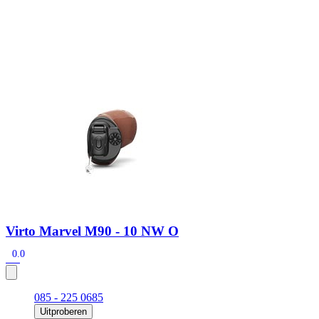
Zoeken
Snel zoeken
Signia hoortoestellen
Signia Pure BCT IX
Signia Silk IX
Widex
Allure AI
Audio Service R LI 7
Hoortoestelbatterijen
Widex filters
Filters
Domes
Onderhoudsartikelen
Signia Active Mini IX - Oplaadbaar
De Signia Active Mini IX is het nieuwste hoortoestel van Signia.
Bekijk
Virto Marvel M90 - 10 NW O
0.0
085 - 225 0685
Uitproberen