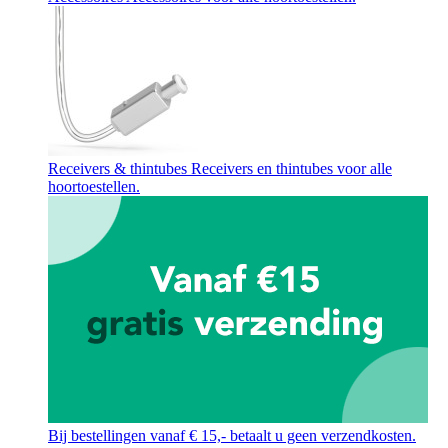
Receivers & thintubes
Receivers en thintubes voor alle
hoortoestellen.
Bij bestellingen vanaf € 15,- betaalt u geen verzendkosten.