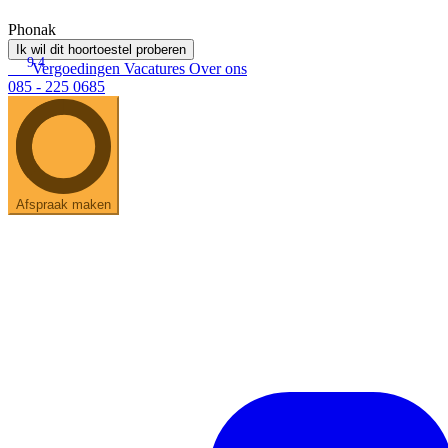
Phonak
Ik wil dit hoortoestel proberen
9.4
Vergoedingen
Vacatures
Over ons
085 - 225 0685
Afspraak maken