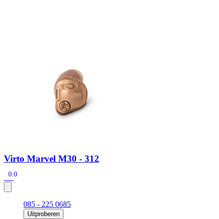
Zoeken
Snel zoeken
Signia hoortoestellen
Signia Pure BCT IX
Signia Silk IX
Widex Allu
Hoortoestelbatterijen
Widex filters
Filters
Domes
Onderhoudsartikele
Signia Active Mini IX - Oplaadbaar
De Signia Active Mini IX is het nieuwste hoortoestel van Signia.
Bekijk
Virto Marvel M30 - 312
0.0
085 - 225 0685
Uitproberen