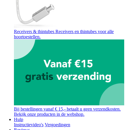
Receivers & thintubes
Receivers en thintubes voor alle
hoortoestellen.
Bij bestellingen vanaf € 15,- betaalt u geen verzendkosten.
Bekijk onze producten in de webshop.
Hulp
Instructievideo's
Vergoedingen
Reviews