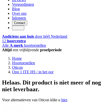
Vergoedingen
Blog
Over ons
Inloggen
Contact
Contact
Audiciens aan huis
door héél Nederland
12
hoorcentra
Alle
A-merk
hoortoestellen
Altijd
een vrijblijvende
proefperiode
Home
Hoortoestellen
Oticon
Opn 1 ITE HS / in het oor
Helaas. Dit product is niet meer of nog
niet leverbaar.
Voor alternatieven van Oticon klikt u
hier
.