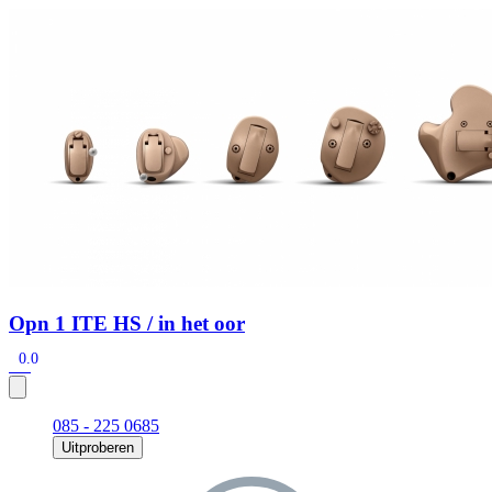
Zoeken
Snel zoeken
Signia hoortoestellen
Signia Pure BCT IX
Signia Silk IX
Widex
Allure AI
Audio Service R LI 7
Hoortoestelbatterijen
Widex filters
Filters
Domes
Onderhoudsartikelen
Signia Active Mini IX - Oplaadbaar
De Signia Active Mini IX is het nieuwste hoortoestel van Signia.
Bekijk
Opn 1 ITE HS / in het oor
0.0
085 - 225 0685
Uitproberen