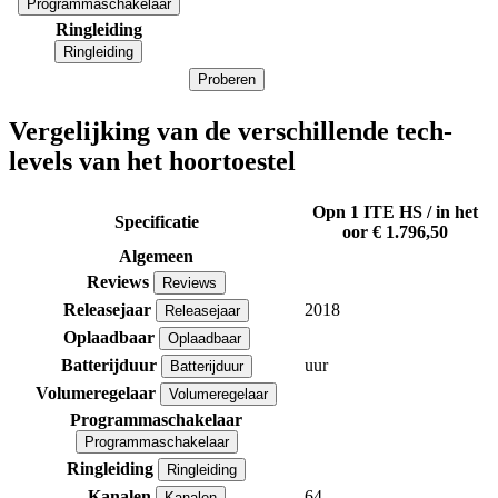
Programmaschakelaar
Ringleiding
Ringleiding
Proberen
Vergelijking van de verschillende tech-
levels van het hoortoestel
Opn 1 ITE HS / in het
Specificatie
oor
€ 1.796,50
Algemeen
Reviews
Reviews
Releasejaar
2018
Releasejaar
Oplaadbaar
Oplaadbaar
Batterijduur
uur
Batterijduur
Volumeregelaar
Volumeregelaar
Programmaschakelaar
Programmaschakelaar
Ringleiding
Ringleiding
Kanalen
64
Kanalen