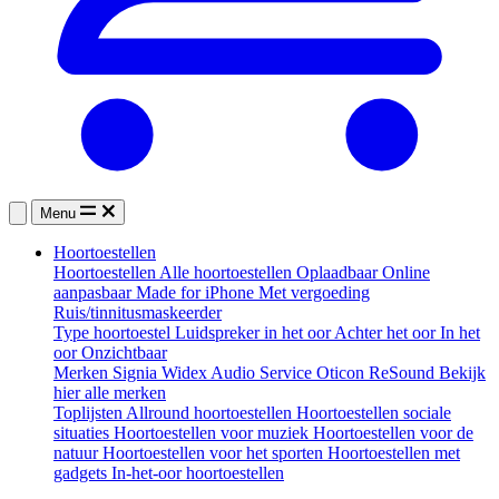
Menu
Hoortoestellen
Hoortoestellen
Alle hoortoestellen
Oplaadbaar
Online
aanpasbaar
Made for iPhone
Met vergoeding
Ruis/tinnitusmaskeerder
Type hoortoestel
Luidspreker in het oor
Achter het oor
In het
oor
Onzichtbaar
Merken
Signia
Widex
Audio Service
Oticon
ReSound
Bekijk
hier alle merken
Toplijsten
Allround hoortoestellen
Hoortoestellen sociale
situaties
Hoortoestellen voor muziek
Hoortoestellen voor de
natuur
Hoortoestellen voor het sporten
Hoortoestellen met
gadgets
In-het-oor hoortoestellen