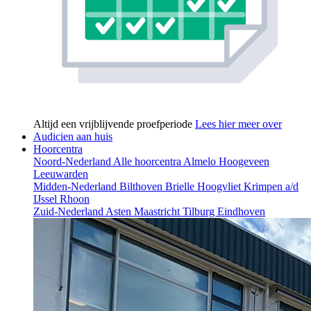
Altijd een vrijblijvende proefperiode
Lees hier meer over
Audicien aan huis
Hoorcentra
Noord-Nederland
Alle hoorcentra
Almelo
Hoogeveen
Leeuwarden
Midden-Nederland
Bilthoven
Brielle
Hoogvliet
Krimpen a/d
IJssel
Rhoon
Zuid-Nederland
Asten
Maastricht
Tilburg
Eindhoven