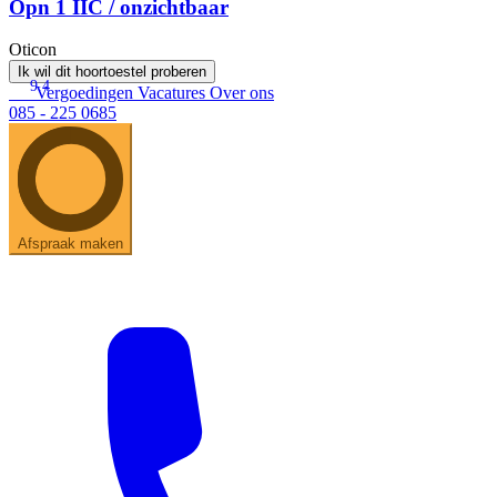
Opn 1 IIC / onzichtbaar
Oticon
Ik wil dit hoortoestel proberen
9.4
Vergoedingen
Vacatures
Over ons
085 - 225 0685
Afspraak maken