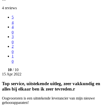
4
reviews
5
4
4
0
3
0
2
0
1
0
10
/ 10
15 Apr 2022
Top service, uitstekende uitleg, zeer vakkundig en
alles bij elkaar ben ik zeer tevreden.r
Oogvoororen is een uitstekende leverancier van mijn nieuwe
gehoorapparaten!