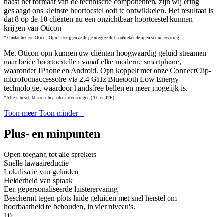
naast het formaat van de technische componenten, zijn wij ering
geslaagd ons kleinste hoortoestel ooit te ontwikkelen. Het resultaat is
dat 8 op de 10 cliënten nu een onzichtbaar hoortoestel kunnen
krijgen van Oticon.
* Omdat het een Oticon Opn is, krijgen ze de geïntegreerde baanbrekende open sound ervaring.
Met Oticon opn kunnen uw cliënten hoogwaardig geluid streamen
naar beide hoortoestellen vanaf elke moderne smartphone,
waaronder IPhone en Android. Opn koppelt met onze ConnectClip-
microfoonaccessoire via 2,4 GHz Bluetooth Low Energy
technologie, waardoor handsfree bellen en meer mogelijk is.
*Alleen beschikbaar in bepaalde uitvoeringen (ITC en ITE)
Toon meer
Toon minder
+
Plus- en minpunten
Open toegang tot alle sprekers
Snelle lawaaireductie
Lokalisatie van geluiden
Helderheid van spraak
Een gepersonaliseerde luisterervaring
Beschermt tegen plots luide geluiden met snel herstel om
hoorbaarheid te behouden, in vier niveau's.
10