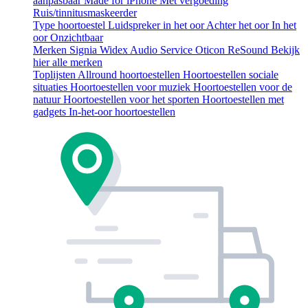
aanpasbaar
Made for iPhone
Met vergoeding
Ruis/tinnitusmaskeerder
Type hoortoestel
Luidspreker in het oor
Achter het oor
In het
oor
Onzichtbaar
Merken
Signia
Widex
Audio Service
Oticon
ReSound
Bekijk
hier alle merken
Toplijsten
Allround hoortoestellen
Hoortoestellen sociale
situaties
Hoortoestellen voor muziek
Hoortoestellen voor de
natuur
Hoortoestellen voor het sporten
Hoortoestellen met
gadgets
In-het-oor hoortoestellen