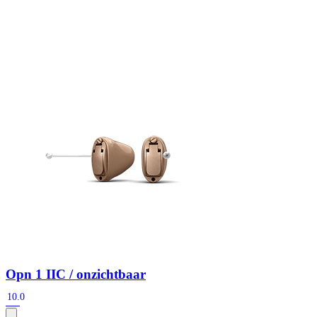
Zoeken
Snel zoeken
Signia hoortoestellen
Signia Pure BCT IX
Signia Silk IX
Widex
Allure AI
Audio Service R LI 7
Hoortoestelbatterijen
Widex filters
Filters
Domes
Onderhoudsartikelen
Signia Active Mini IX - Oplaadbaar
De Signia Active Mini IX is het nieuwste hoortoestel van Signia.
Bekijk
Opn 1 IIC / onzichtbaar
10.0