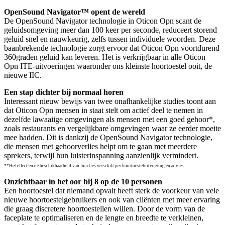
OpenSound Navigator™ opent de wereld
De OpenSound Navigator technologie in Oticon Opn scant de
geluidsomgeving meer dan 100 keer per seconde, reduceert storend
geluid snel en nauwkeurig, zelfs tussen individuele woorden. Deze
baanbrekende technologie zorgt ervoor dat Oticon Opn voortdurend
360graden geluid kan leveren. Het is verkrijgbaar in alle Oticon
Opn ITE-uitvoeringen waaronder ons kleinste hoortoestel ooit, de
nieuwe IIC.
Een stap dichter bij normaal horen
Interessant nieuw bewijs van twee onafhankelijke studies toont aan
dat Oticon Opn mensen in staat stelt om actief deel te nemen in
dezelfde lawaaiige omgevingen als mensen met een goed gehoor*,
zoals restaurants en vergelijkbare omgevingen waar ze eerder moeite
mee hadden. Dit is dankzij de OpenSound Navigator technologie,
die mensen met gehoorverlies helpt om te gaan met meerdere
sprekers, terwijl hun luisterinspanning aanzienlijk vermindert.
**Het effect en de beschikbaarheid van functies verschilt per hoortoesteluitvoering en advies.
Onzichtbaar in het oor bij 8 op de 10 personen
Een hoortoestel dat niemand opvalt heeft sterk de voorkeur van vele
nieuwe hoortoestelgebruikers en ook van cliënten met meer ervaring
die graag discretere hoortoestellen willen. Door de vorm van de
faceplate te optimaliseren en de lengte en breedte te verkleinen,