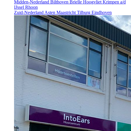
Midden-Nederland
Bilthoven
Brielle
Hoogvliet
Krimpen a/d
IJssel
Rhoon
Zuid-Nederland
Asten
Maastricht
Tilburg
Eindhoven