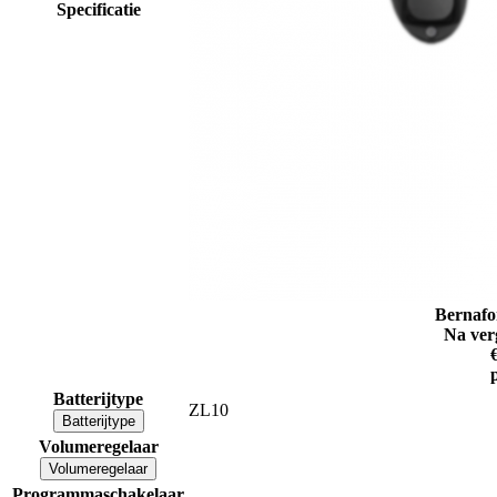
Specificatie
Bernafo
Na ver
Batterijtype
ZL10
Batterijtype
Volumeregelaar
Volumeregelaar
Programmaschakelaar