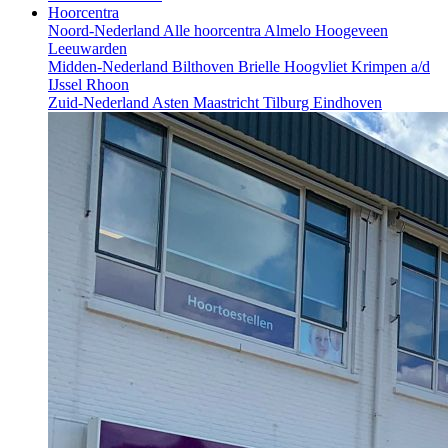
Hoorcentra
Noord-Nederland
Alle hoorcentra
Almelo
Hoogeveen
Leeuwarden
Midden-Nederland
Bilthoven
Brielle
Hoogvliet
Krimpen a/d
IJssel
Rhoon
Zuid-Nederland
Asten
Maastricht
Tilburg
Eindhoven