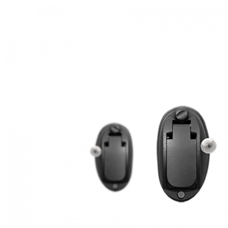
Zoeken
Snel zoeken
Signia hoortoestellen
Signia Pure BCT IX
Signia Silk IX
Widex
Allure AI
Audio Service R LI 7
Hoortoestelbatterijen
Widex filters
Filters
Domes
Onderhoudsartikelen
Signia Active Mini IX - Oplaadbaar
De Signia Active Mini IX is het nieuwste hoortoestel van Signia.
Bekijk