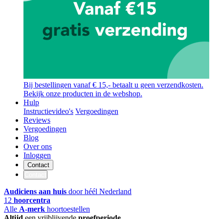
Bij bestellingen vanaf € 15,- betaalt u geen verzendkosten.
Bekijk onze producten in de webshop.
Hulp
Instructievideo's
Vergoedingen
Reviews
Vergoedingen
Blog
Over ons
Inloggen
Contact
Contact
Audiciens aan huis
door héél Nederland
12
hoorcentra
Alle
A-merk
hoortoestellen
Altijd
een vrijblijvende
proefperiode