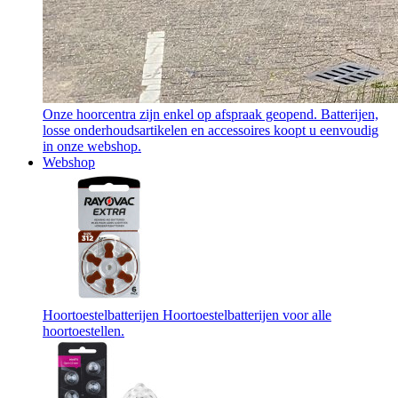
Onze hoorcentra zijn enkel op afspraak geopend. Batterijen,
losse onderhoudsartikelen en accessoires koopt u eenvoudig
in onze webshop.
Webshop
Hoortoestelbatterijen
Hoortoestelbatterijen voor alle
hoortoestellen.