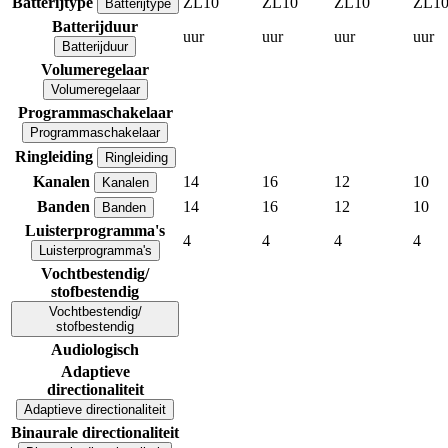
Batterijtype
ZL10
ZL10
ZL10
ZL1
Batterijtype
Batterijduur
uur
uur
uur
uur
Batterijduur
Volumeregelaar
Volumeregelaar
Programmaschakelaar
Programmaschakelaar
Ringleiding
Ringleiding
Kanalen
14
16
12
10
Kanalen
Banden
14
16
12
10
Banden
Luisterprogramma's
4
4
4
4
Luisterprogramma's
Vochtbestendig/
stofbestendig
Vochtbestendig/
stofbestendig
Audiologisch
Adaptieve
directionaliteit
Adaptieve directionaliteit
Binaurale directionaliteit