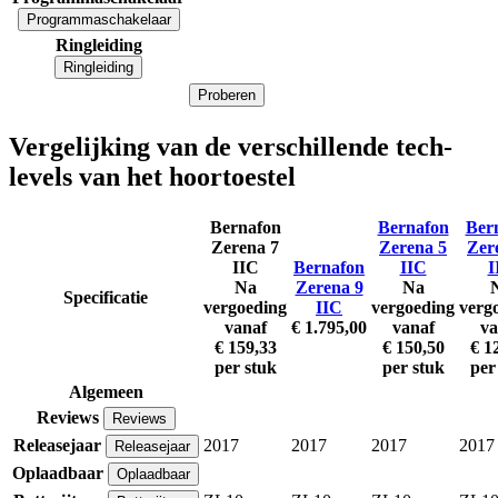
Programmaschakelaar
Ringleiding
Ringleiding
Proberen
Vergelijking van de verschillende tech-
levels van het hoortoestel
Bernafon
Bernafon
Ber
Zerena 7
Zerena 5
Zer
IIC
Bernafon
IIC
I
Na
Zerena 9
Na
Specificatie
vergoeding
IIC
vergoeding
verg
vanaf
€ 1.795,00
vanaf
va
€ 159,33
€ 150,50
€ 1
per stuk
per stuk
per
Algemeen
Reviews
Reviews
Releasejaar
2017
2017
2017
2017
Releasejaar
Oplaadbaar
Oplaadbaar