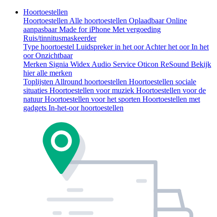
Hoortoestellen
Hoortoestellen
Alle hoortoestellen
Oplaadbaar
Online
aanpasbaar
Made for iPhone
Met vergoeding
Ruis/tinnitusmaskeerder
Type hoortoestel
Luidspreker in het oor
Achter het oor
In het
oor
Onzichtbaar
Merken
Signia
Widex
Audio Service
Oticon
ReSound
Bekijk
hier alle merken
Toplijsten
Allround hoortoestellen
Hoortoestellen sociale
situaties
Hoortoestellen voor muziek
Hoortoestellen voor de
natuur
Hoortoestellen voor het sporten
Hoortoestellen met
gadgets
In-het-oor hoortoestellen