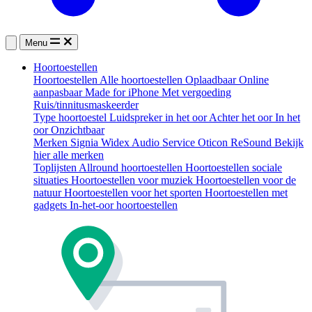
Menu
Hoortoestellen
Hoortoestellen
Alle hoortoestellen
Oplaadbaar
Online
aanpasbaar
Made for iPhone
Met vergoeding
Ruis/tinnitusmaskeerder
Type hoortoestel
Luidspreker in het oor
Achter het oor
In het
oor
Onzichtbaar
Merken
Signia
Widex
Audio Service
Oticon
ReSound
Bekijk
hier alle merken
Toplijsten
Allround hoortoestellen
Hoortoestellen sociale
situaties
Hoortoestellen voor muziek
Hoortoestellen voor de
natuur
Hoortoestellen voor het sporten
Hoortoestellen met
gadgets
In-het-oor hoortoestellen