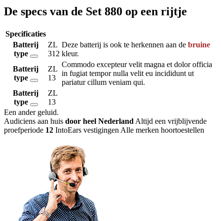
De specs van de Set 880 op een rijtje
Specificaties
Batterij
ZL
Deze batterij is ook te herkennen aan de
bruine
type
312
kleur.
Commodo excepteur velit magna et dolor officia
Batterij
ZL
in fugiat tempor nulla velit eu incididunt ut
type
13
pariatur cillum veniam qui.
Batterij
ZL
type
13
Een ander geluid
.
Audiciens aan huis
door heel Nederland
Altijd een vrijblijvende
proefperiode
12
IntoEars vestigingen
Alle merken hoortoestellen