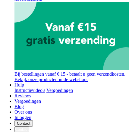
Bij bestellingen vanaf € 15,- betaalt u geen verzendkosten.
Bekijk onze producten in de webshop.
Hulp
Instructievideo's
Vergoedingen
Reviews
Vergoedingen
Blog
Over ons
Inloggen
Contact
Contact