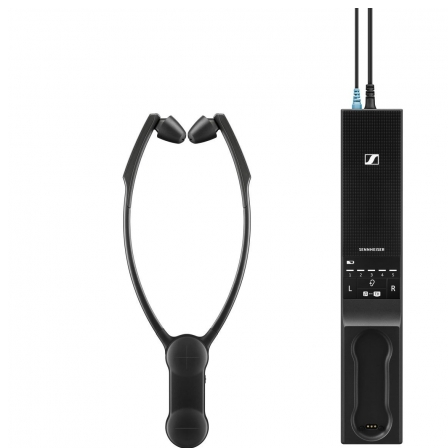
Zoeken
Snel zoeken
Signia hoortoestellen
Signia Pure BCT IX
Signia Silk IX
Widex
Allure AI
Audio Service R LI 7
Hoortoestelbatterijen
Widex filters
Filters
Domes
Onderhoudsartikelen
Signia Active Mini IX - Oplaadbaar
De Signia Active Mini IX is het nieuwste hoortoestel van Signia.
Bekijk