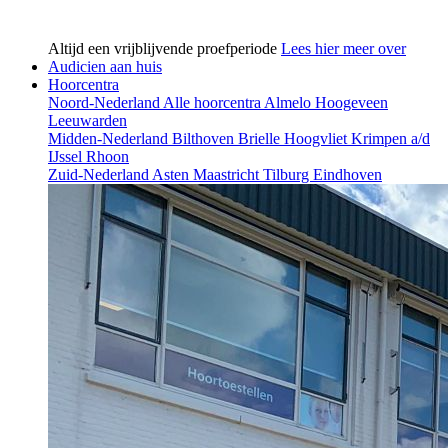
Altijd een vrijblijvende proefperiode
Lees hier meer over
Audicien aan huis
Hoorcentra
Noord-Nederland
Alle hoorcentra
Almelo
Hoogeveen
Leeuwarden
Midden-Nederland
Bilthoven
Brielle
Hoogvliet
Krimpen a/d
IJssel
Rhoon
Zuid-Nederland
Asten
Maastricht
Tilburg
Eindhoven