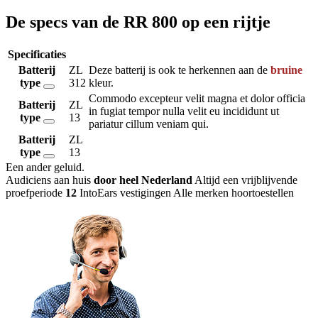
De specs van de RR 800 op een rijtje
Specificaties
Batterij
ZL
Deze batterij is ook te herkennen aan de
bruine
type
312
kleur.
Commodo excepteur velit magna et dolor officia
Batterij
ZL
in fugiat tempor nulla velit eu incididunt ut
type
13
pariatur cillum veniam qui.
Batterij
ZL
type
13
Een ander geluid
.
Audiciens aan huis
door heel Nederland
Altijd een vrijblijvende
proefperiode
12
IntoEars vestigingen
Alle merken hoortoestellen