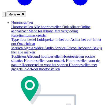
Menu
Hoortoestellen
Hoortoestellen
Alle hoortoestellen
Oplaadbaar
Online
aanpasbaar
Made for iPhone
Met vergoeding
Ruis/tinnitusmaskeerder
Type hoortoestel
Luidspreker in het oor
Achter het oor
In het
oor
Onzichtbaar
Merken
Signia
Widex
Audio Service
Oticon
ReSound
Bekijk
hier alle merken
Toplijsten
Allround hoortoestellen
Hoortoestellen sociale
situaties
Hoortoestellen voor muziek
Hoortoestellen voor de
natuur
Hoortoestellen voor het sporten
Hoortoestellen met
gadgets
In-het-oor hoortoestellen