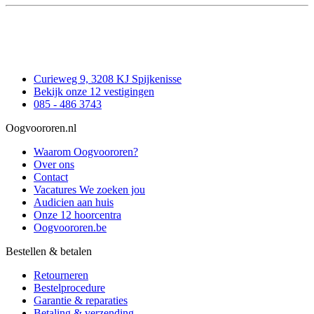
Curieweg 9, 3208 KJ Spijkenisse
Bekijk onze 12 vestigingen
085 - 486 3743
Oogvoororen.nl
Waarom Oogvoororen?
Over ons
Contact
Vacatures
We zoeken jou
Audicien aan huis
Onze 12 hoorcentra
Oogvoororen.be
Bestellen & betalen
Retourneren
Bestelprocedure
Garantie & reparaties
Betaling & verzending