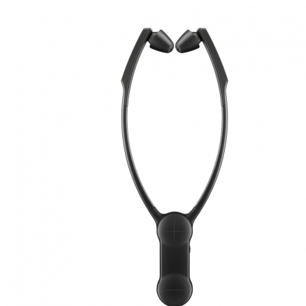
Zoeken
Snel zoeken
Signia hoortoestellen
Signia Pure BCT IX
Signia Silk IX
Widex
Allure AI
Audio Service R LI 7
Hoortoestelbatterijen
Widex filters
Filters
Domes
Onderhoudsartikelen
Signia Active Mini IX - Oplaadbaar
De Signia Active Mini IX is het nieuwste hoortoestel van Signia.
Bekijk