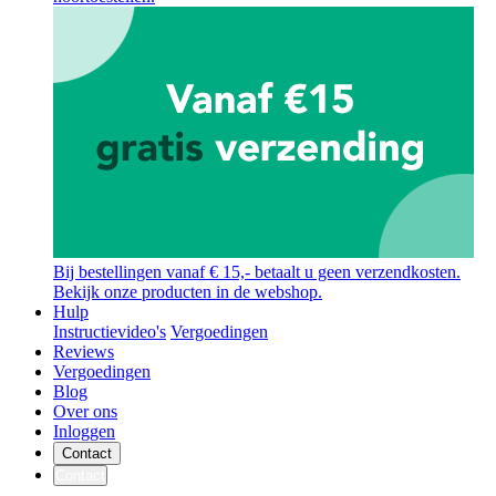
Bij bestellingen vanaf € 15,- betaalt u geen verzendkosten.
Bekijk onze producten in de webshop.
Hulp
Instructievideo's
Vergoedingen
Reviews
Vergoedingen
Blog
Over ons
Inloggen
Contact
Contact