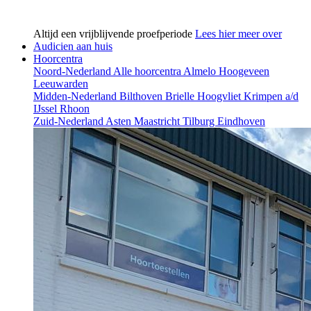
Altijd een vrijblijvende proefperiode
Lees hier meer over
Audicien aan huis
Hoorcentra
Noord-Nederland
Alle hoorcentra
Almelo
Hoogeveen
Leeuwarden
Midden-Nederland
Bilthoven
Brielle
Hoogvliet
Krimpen a/d
IJssel
Rhoon
Zuid-Nederland
Asten
Maastricht
Tilburg
Eindhoven