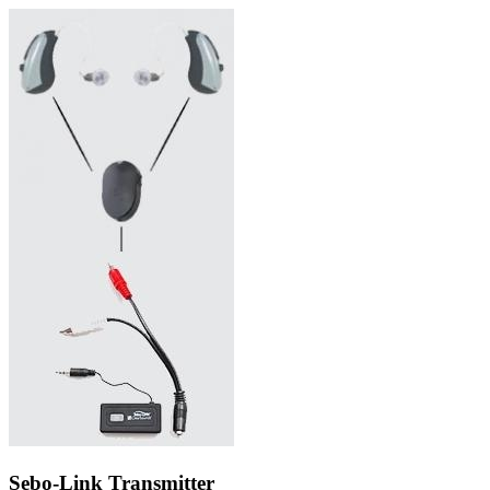
Zoeken
Snel zoeken
Signia hoortoestellen
Signia Pure BCT IX
Signia Silk IX
Widex
Allure AI
Audio Service R LI 7
Hoortoestelbatterijen
Widex filters
Filters
Domes
Onderhoudsartikelen
Signia Active Mini IX - Oplaadbaar
De Signia Active Mini IX is het nieuwste hoortoestel van Signia.
Bekijk
Sebo-Link Transmitter