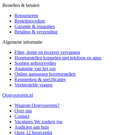
Bestellen & betalen
Retourneren
Bestelprocedure
Garantie & reparaties
Betaling & verzending
Algemene informatie
Filter, dome en receiver vervangen
Hoortoestellen koppelen met telefoon en apps
Soorten gehoorverlies
Anatomie van het oor
Online aanpassen hoortoestellen
Kenmerken & specificaties
Veelgestelde vragen
Oogvoororen.nl
Waarom Oogvoororen?
Over ons
Contact
Vacatures
We zoeken jou
Audicien aan huis
Onze 12 hoorcentra