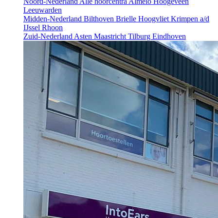
Noord-Nederland
Alle hoorcentra
Almelo
Hoogeveen
Leeuwarden
Midden-Nederland
Bilthoven
Brielle
Hoogvliet
Krimpen a/d
IJssel
Rhoon
Zuid-Nederland
Asten
Maastricht
Tilburg
Eindhoven