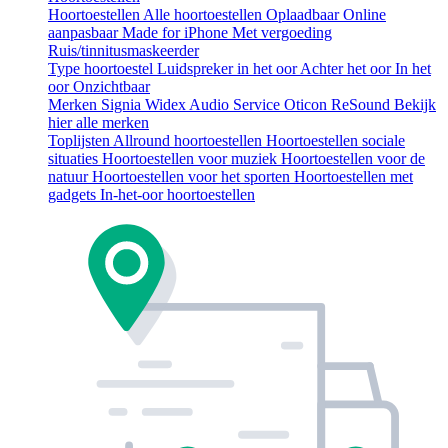
Hoortoestellen
Alle hoortoestellen
Oplaadbaar
Online
aanpasbaar
Made for iPhone
Met vergoeding
Ruis/tinnitusmaskeerder
Type hoortoestel
Luidspreker in het oor
Achter het oor
In het
oor
Onzichtbaar
Merken
Signia
Widex
Audio Service
Oticon
ReSound
Bekijk
hier alle merken
Toplijsten
Allround hoortoestellen
Hoortoestellen sociale
situaties
Hoortoestellen voor muziek
Hoortoestellen voor de
natuur
Hoortoestellen voor het sporten
Hoortoestellen met
gadgets
In-het-oor hoortoestellen