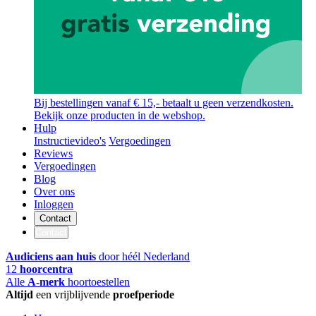
Bij bestellingen vanaf € 15,- betaalt u geen verzendkosten.
Bekijk onze producten in de webshop.
Hulp
Instructievideo's
Vergoedingen
Reviews
Vergoedingen
Blog
Over ons
Inloggen
Contact
Contact
Audiciens aan huis
door héél Nederland
12
hoorcentra
Alle
A-merk
hoortoestellen
Altijd
een vrijblijvende
proefperiode