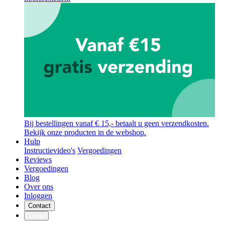
Bij bestellingen vanaf € 15,- betaalt u geen verzendkosten.
Bekijk onze producten in de webshop.
Hulp
Instructievideo's
Vergoedingen
Reviews
Vergoedingen
Blog
Over ons
Inloggen
Contact
Contact