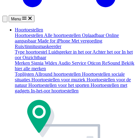
Menu
Hoortoestellen
Hoortoestellen
Alle hoortoestellen
Oplaadbaar
Online
aanpasbaar
Made for iPhone
Met vergoeding
Ruis/tinnitusmaskeerder
Type hoortoestel
Luidspreker in het oor
Achter het oor
In het
oor
Onzichtbaar
Merken
Signia
Widex
Audio Service
Oticon
ReSound
Bekijk
hier alle merken
Toplijsten
Allround hoortoestellen
Hoortoestellen sociale
situaties
Hoortoestellen voor muziek
Hoortoestellen voor de
natuur
Hoortoestellen voor het sporten
Hoortoestellen met
gadgets
In-het-oor hoortoestellen