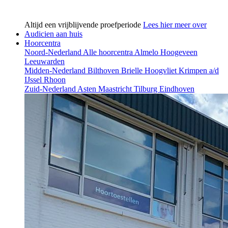
Altijd een vrijblijvende proefperiode
Lees hier meer over
Audicien aan huis
Hoorcentra
Noord-Nederland
Alle hoorcentra
Almelo
Hoogeveen
Leeuwarden
Midden-Nederland
Bilthoven
Brielle
Hoogvliet
Krimpen a/d
IJssel
Rhoon
Zuid-Nederland
Asten
Maastricht
Tilburg
Eindhoven