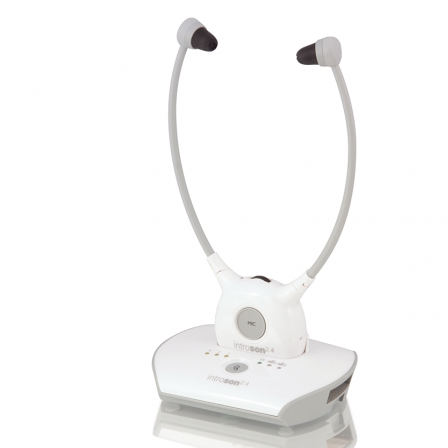
Zoeken
Snel zoeken
Signia hoortoestellen
Signia Pure BCT IX
Signia Silk IX
Widex
Allure AI
Audio Service R LI 7
Hoortoestelbatterijen
Widex filters
Filters
Domes
Onderhoudsartikelen
Signia Active Mini IX - Oplaadbaar
De Signia Active Mini IX is het nieuwste hoortoestel van Signia.
Bekijk