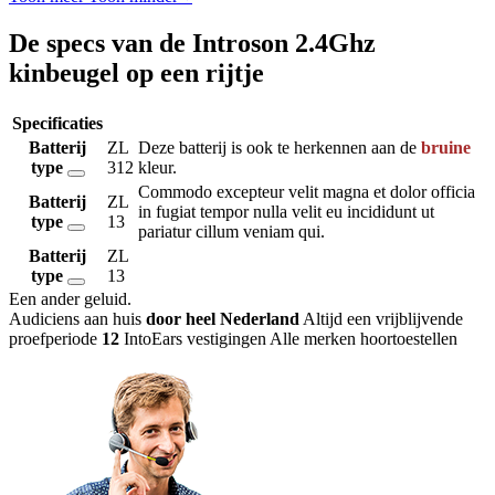
De specs van de Introson 2.4Ghz
kinbeugel op een rijtje
Specificaties
Batterij
ZL
Deze batterij is ook te herkennen aan de
bruine
type
312
kleur.
Commodo excepteur velit magna et dolor officia
Batterij
ZL
in fugiat tempor nulla velit eu incididunt ut
type
13
pariatur cillum veniam qui.
Batterij
ZL
type
13
Een ander geluid
.
Audiciens aan huis
door heel Nederland
Altijd een vrijblijvende
proefperiode
12
IntoEars vestigingen
Alle merken hoortoestellen