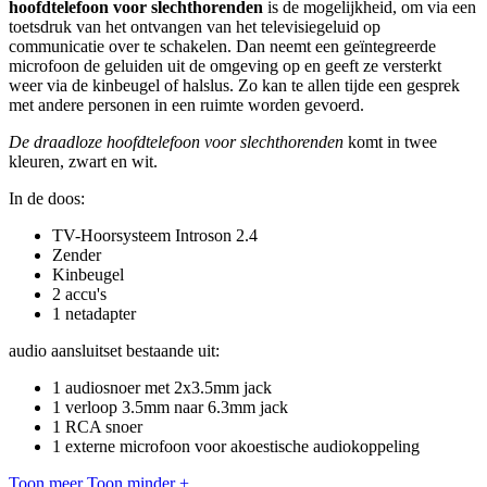
hoofdtelefoon voor slechthorenden
is de mogelijkheid, om via een
toetsdruk van het ontvangen van het televisiegeluid op
communicatie over te schakelen. Dan neemt een geïntegreerde
microfoon de geluiden uit de omgeving op en geeft ze versterkt
weer via de kinbeugel of halslus. Zo kan te allen tijde een gesprek
met andere personen in een ruimte worden gevoerd.
De draadloze hoofdtelefoon voor slechthorenden
komt in twee
kleuren, zwart en wit.
In de doos:
TV-Hoorsysteem Introson 2.4
Zender
Kinbeugel
2 accu's
1 netadapter
audio aansluitset bestaande uit:
1 audiosnoer met 2x3.5mm jack
1 verloop 3.5mm naar 6.3mm jack
1 RCA snoer
1 externe microfoon voor akoestische audiokoppeling
Toon meer
Toon minder
+